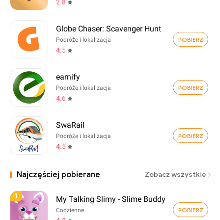
2.8
Globe Chaser: Scavenger Hunt
POBIERZ
Podróże i lokalizacja
4.5
earnify
POBIERZ
Podróże i lokalizacja
4.6
SwaRail
POBIERZ
Podróże i lokalizacja
4.5
Najczęściej pobierane
Zobacz wszystkie
1
My Talking Slimy - Slime Buddy
POBIERZ
Codzienne