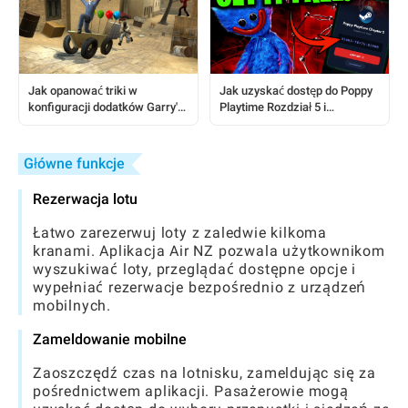
Jak opanować triki w
Jak uzyskać dostęp do Poppy
konfiguracji dodatków Garry's
Playtime Rozdział 5 i
Mod: Kompletny przewodnik
zainstalować mody: Kompletny
dla gracza
przewodnik
Główne funkcje
Rezerwacja lotu
Łatwo zarezerwuj loty z zaledwie kilkoma
kranami. Aplikacja Air NZ pozwala użytkownikom
wyszukiwać loty, przeglądać dostępne opcje i
wypełniać rezerwacje bezpośrednio z urządzeń
mobilnych.
Zameldowanie mobilne
Zaoszczędź czas na lotnisku, zameldując się za
pośrednictwem aplikacji. Pasażerowie mogą