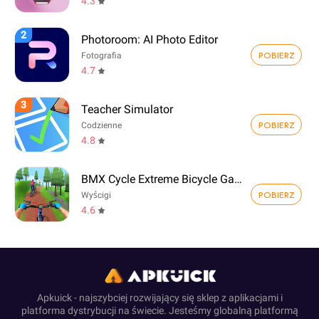
4.3
2
Photoroom: AI Photo Editor
POBIERZ
Fotografia
4.7
3
Teacher Simulator
POBIERZ
Codzienne
4.8
BMX Cycle Extreme Bicycle Game
POBIERZ
Wyścigi
4.6
Apkuick - najszybciej rozwijający się sklep z aplikacjami i
platforma dystrybucji na świecie. Jesteśmy globalną platformą