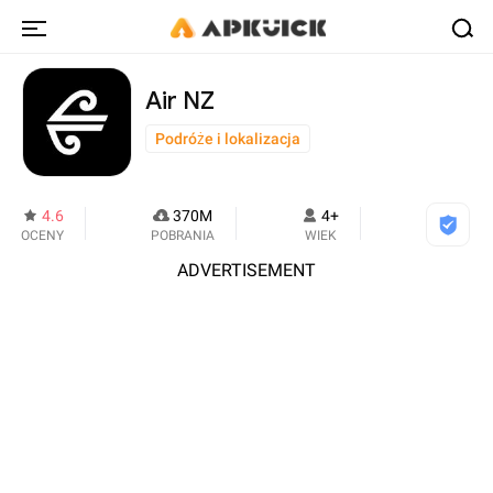
Air NZ
Podróże i lokalizacja
4.6
370M
4+
OCENY
POBRANIA
WIEK
ADVERTISEMENT