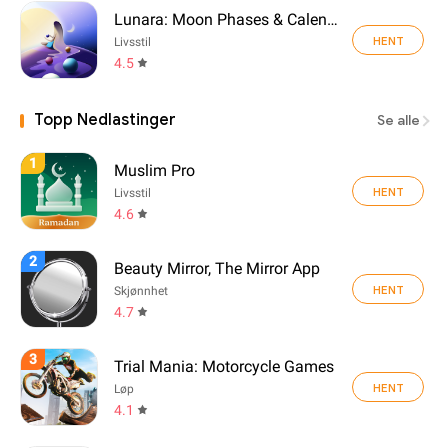
Lunara: Moon Phases & Calendar
HENT
Livsstil
4.5
Topp Nedlastinger
Se alle
1
Muslim Pro
HENT
Livsstil
4.6
2
Beauty Mirror, The Mirror App
HENT
Skjønnhet
4.7
3
Trial Mania: Motorcycle Games
HENT
Løp
4.1