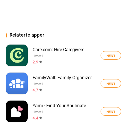
Relaterte apper
Care.com: Hire Caregivers
HENT
Livsstil
2.9
FamilyWall: Family Organizer
HENT
Livsstil
4.7
Yami - Find Your Soulmate
HENT
Livsstil
4.4