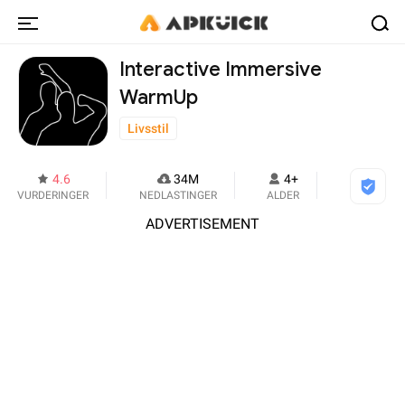
Interactive Immersive
WarmUp
Livsstil
4.6
34M
4+
VURDERINGER
NEDLASTINGER
ALDER
ADVERTISEMENT