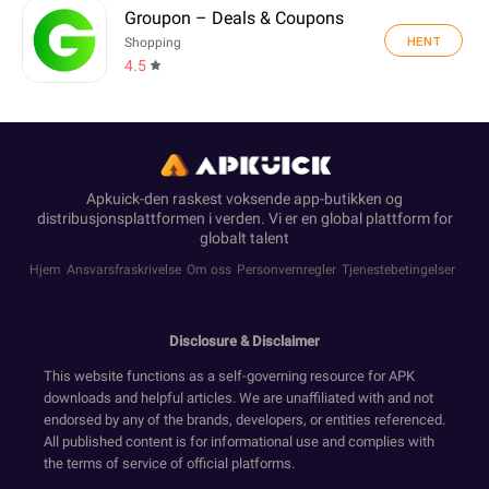
Groupon – Deals & Coupons
HENT
Shopping
4.5
Apkuick-den raskest voksende app-butikken og
distribusjonsplattformen i verden. Vi er en global plattform for
globalt talent
Hjem
Ansvarsfraskrivelse
Om oss
Personvernregler
Tjenestebetingelser
Disclosure & Disclaimer
This website functions as a self-governing resource for APK
downloads and helpful articles. We are unaffiliated with and not
endorsed by any of the brands, developers, or entities referenced.
All published content is for informational use and complies with
the terms of service of official platforms.