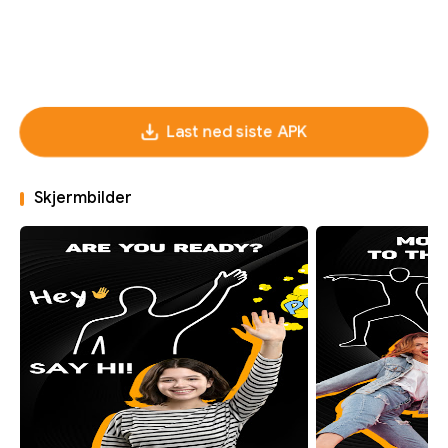
Last ned siste APK
Skjermbilder