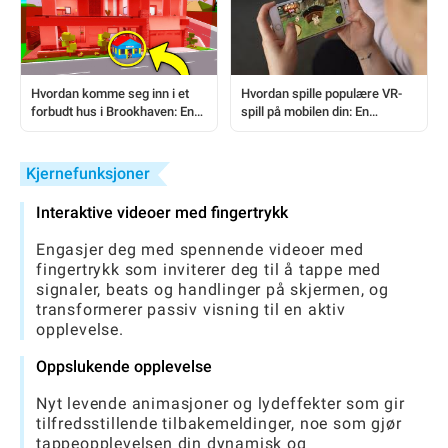
Hvordan spille populære VR-
Hvordan komme seg inn i et
spill på mobilen din: En
forbudt hus i Brookhaven: En
komplett nybegynnerguide
steg-for-steg guide
Kjernefunksjoner
Interaktive videoer med fingertrykk
Engasjer deg med spennende videoer med
fingertrykk som inviterer deg til å tappe med
signaler, beats og handlinger på skjermen, og
transformerer passiv visning til en aktiv
opplevelse.
Oppslukende opplevelse
Nyt levende animasjoner og lydeffekter som gir
tilfredsstillende tilbakemeldinger, noe som gjør
tappeopplevelsen din dynamisk og