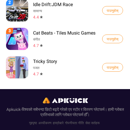
2
Idle Drift:JDM Race
पाउनुहोस्
सामान्य
4.4
3
Cat Beats - Tiles Music Games
पाउनुहोस्
संगीत
4.7
Tricky Story
पाउनुहोस्
पजल
4.7
Apkuick-विश्वको सबैभन्दा छिटो बढ्दै गरेको एप स्टोर र वितरण प्लेटफर्म। हामी ग्लोबल
प्रतिभाको लागि ग्लोबल प्लेटफर्म हौँ।
गृहपृष्ठ
अस्वीकरण
हाम्रोबारे
गोपनीयता नीति
सेवा सर्तहरू