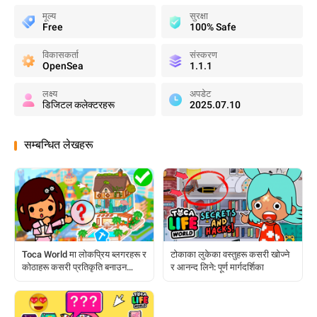
मूल्य
सुरक्षा
Free
100% Safe
विकासकर्ता
संस्करण
OpenSea
1.1.1
लक्ष्य
अपडेट
डिजिटल कलेक्टरहरू
2025.07.10
सम्बन्धित लेखहरू
Toca World मा लोकप्रिय ब्लगरहरू र
टोकाका लुकेका वस्तुहरू कसरी खोज्ने
कोठाहरू कसरी प्रतिकृति बनाउन
र आनन्द लिने: पूर्ण मार्गदर्शिका
सकिन्छ