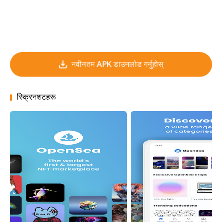
नवीनतम APK डाउनलोड गर्नुहोस्
स्क्रिनशटहरू