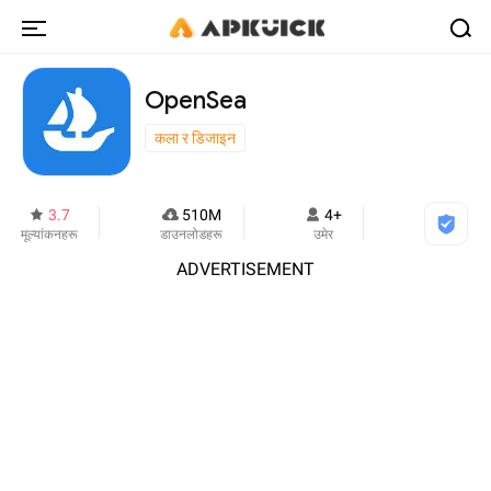
OpenSea
कला र डिजाइन
3.7
510M
4+
मूल्यांकनहरू
डाउनलोडहरू
उमेर
ADVERTISEMENT