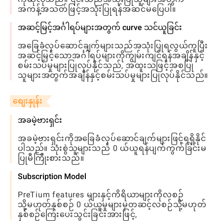
အကန့်အသတ်ဖြင့်အသုံးပြုရန်အဆင်မပြေပါ။
အဆင့်မြင့်အင်္ဂါရပ်များအတွက် curve သင်ယူခြင်း
အခြေခံလုပ်ဆောင်ချက်များသည်အသုံးပြုရလွယ်ကူပြီး
အဆင့်မြင့်သောအင်္ဂါရပ်များကိုကျွမ်းကျင်ရန်အချိန်နှင့်
စမ်းသပ်မှုများပြုလုပ်နိုင်သည်, အထူးသဖြင့်အစပြု
သူများအတွက်အချိန်နှင့်စမ်းသပ်မှုများပြုလုပ်နိုင်သည်။
စျေးနှုန်း
အခမဲ့ဗားရှင်း
အခမဲ့ဗားရှင်းကိုအခြေခံလုပ်ဆောင်ချက်များဖြင့်ရရှိနိုင်
ပါသည်။ သုံးစွဲသူများသည် 0 ယ်ယူရန်ပျက်ကွက်ခြင်းမ
ပြုမီကြိုးစားသည်။
Subscription Model
PreTium features များနှင့်ကိရိယာများကိုလစဉ်
သို့မဟုတ်နှစ်စဉ် 0 ယ်ယူမှုများမှတဆင့်လစဉ်သို့မဟုတ်
နှစ်စဉ်ကြေးပေးသွင်းခြင်းအားဖြင့်,