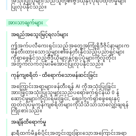
အသုံးပြုသူများသည်သူတို့၏ဗွီဒီယိုနှင့်ပုံရိပ်ထုတ်မှုများ
ပြုလုပ်နိုင်သည်။
အားသာချက်များ
အရည်အသွေးမြင့်ရလဒ်များ
ဤအက်ပလီကေးရှင်းသည်အတွေ့အကြုံရှိဒီဇိုင်နာများက
ဖန်တီးထားသောသူများ၏ဖန်တီးနိုင်သည့်ပညာရှင်များ
ကိုရှာဖွေနိုင်သည့်ဗီဒီယိုများနှင့်ရုပ်ပုံများကိုလူတိုင်း
အတွက်လက်လှမ်းမီအောင်ပြုလုပ်နိုင်သည်။
ကုန်ကျစရိတ် - ထိရောက်သောဖန်ဆင်းခြင်း
အကြောင်းအရာများဖန်တီးရန် AI ကိုအသုံးပြုခြင်း
အားဖြင့်အသုံးပြုသူများသည်ပရော်ဖက်ရှင်နယ် 0 န်
ဆောင်မှုများကိုငှားရမ်းခြင်း, စျေးကွက်ရှာဖွေရေးနှင့်
ထုတ်လုပ်မှုကုန်ကျစရိတ်များကိုသိသိသာသာလျှော့ချရန်
ကြိုးစားသည်။
အချိန်ထိရောက်မှု
နာရီထက်မိနစ်ပိုင်းအတွင်းထူးခြားသောအကြောင်းအရာ