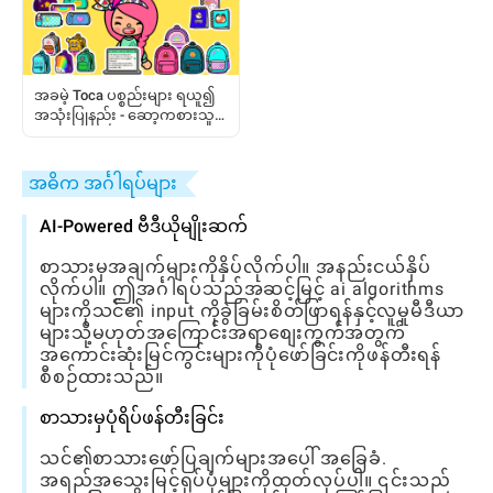
အခမဲ့ Toca ပစ္စည်းများ ရယူ၍
အသုံးပြုနည်း - ဆော့ကစားသူ
များအတွက် အပြည့်အစုံ
လမ်းညွှန်ချက်
အဓိက အင်္ဂါရပ်များ
AI-Powered ဗီဒီယိုမျိုးဆက်
စာသားမှအချက်များကိုနှိပ်လိုက်ပါ။ အနည်းငယ်နှိပ်
လိုက်ပါ။ ဤအင်္ဂါရပ်သည်အဆင့်မြင့် ai algorithms
များကိုသင်၏ input ကိုခွဲခြမ်းစိတ်ဖြာရန်နှင့်လူမှုမီဒီယာ
များသို့မဟုတ်အကြောင်းအရာစျေးကွက်အတွက်
အကောင်းဆုံးမြင်ကွင်းများကိုပုံဖော်ခြင်းကိုဖန်တီးရန်
စီစဉ်ထားသည်။
စာသားမှပုံရိပ်ဖန်တီးခြင်း
သင်၏စာသားဖော်ပြချက်များအပေါ် အခြေခံ.
အရည်အသွေးမြင့်ရုပ်ပုံများကိုထုတ်လုပ်ပါ။ ၎င်းသည်