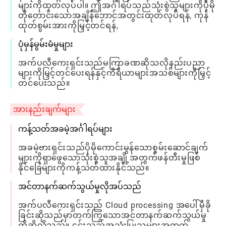
များကိုထုတ်လုပ်ပါ။ ဤအင်္ဂါရပ်သည်သုံးစွဲသူများကိုပိုမို
တိုတောင်းသောအချိန်ဘောင်အတွင်းထုတ်လုပ်ရန်, ကုန်
ထုတ်စွမ်းအားကိုမြှင့်တင်ရန်,
ပုံမှန်မွမ်းမံမှုများ
အက်ပလီကေးရှင်းသည်မကြာခဏဆိုသလိုနည်းပညာ
များကိုမြှင့်တင်ပေးရန်နှင့်ကိရိယာများအသစ်များကိုမြှင့်
တင်ပေးသည်။
အားနည်းချက်များ
ကန့်သတ်အခမဲ့အင်္ဂါရပ်များ
အခမဲ့ဗားရှင်းသည်ပိုမိုကောင်းမွန်သောစွမ်းဆောင်ချက်
များကိုရှာဖွေသောသုံးစွဲသူအချို့အတွက်ဖန်တီးမှုဖြစ်
နိုင်ခြေများကိုကန့်သတ်ထားနိုင်သည်။
အင်တာနက်ဆက်သွယ်မှုလိုအပ်သည်
အက်ပလီကေးရှင်းသည် Cloud processing အပေါ်မှီခို
ခြင်းဆိုသည်မှာတက်ကြွသောအင်တာနက်ဆက်သွယ်မှု
ကိုဆိုလိုသည်။ ၎င်းသည်အသုံးပြုသူများအတွက်