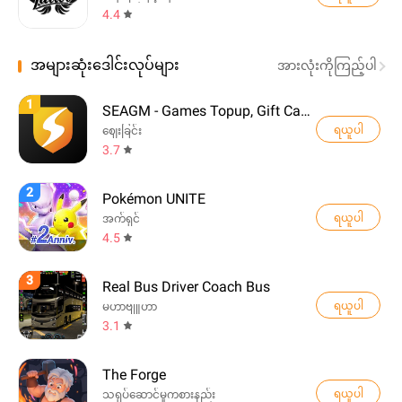
4.4
အများဆုံးဒေါင်းလုပ်များ
အားလုံးကိုကြည့်ပါ
1
SEAGM - Games Topup, Gift Card
ရယူပါ
ဈေးခြင်း
3.7
2
Pokémon UNITE
ရယူပါ
အက်ရှင်
4.5
3
Real Bus Driver Coach Bus
ရယူပါ
မဟာဗျူဟာ
3.1
The Forge
ရယူပါ
သရုပ်ဆောင်မှုကစားနည်း