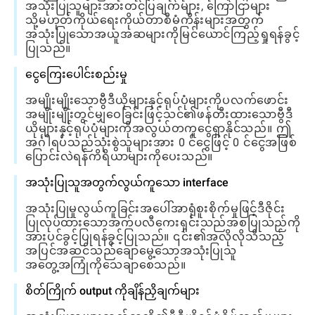
အသုံးပြုသူများအားတင်ပြချက်များ, ကြော်ငြာများ
သို့မဟုတ်ကိုယ်ရေးကိုယ်တာစီမံကိန်းများအတွက်
အသုံးပြုသောအယူအဆများကိုမြင်ယောင်ကြည့်ရှုရန်ခွင့်
ပြုသည်။
ငွေကြေးပေါင်းစည်းမှု
အမျိုးမျိုးသောဗွီဒီယိုများနှင့်ရုပ်ပုံများကိုပလက်ဖောင်း
အမျိုးမျိုးတွင်မျှဝေခြင်းဖြင့်သင်၏ဖန်တီးထားသောဗွီဒီ
ယိုများနှင့်ရုပ်ပုံများကိုအလွယ်တကူငွေရှာနိုင်သည်။ ဤ
အင်္ဂါရပ်သည်သုံးစွဲသူများအား 0 င်ငွေဖြင့် 0 င်ငွေအဖြစ်
ပြောင်းလဲရန်ကိရိယာများကိုပေးသည်။
အသုံးပြုသူအတွက်လွယ်ကူသော interface
အသုံးပြုမှုလွယ်ကူခြင်းအပေါ်အာရုံစူးစိုက်မှုဖြင့်ဒီဇိုင်း
ပြုလုပ်ထားသောအက်ပလီကေးရှင်းသည်အစပြုသည်ကို
အားပင်ခွင့်ပြုရန်ခွင့်ပြုသည်။ ၎င်း၏အလိုလိုသိသည့်
အပြင်အဆင်သည်ချောမွေ့သောအသုံးပြုသူ
အတွေ့အကြုံကိုသေချာစေသည်။
စိတ်ကြိုက် output ကိုချိန်ညှိချက်များ