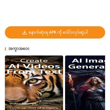
နောက်ဆုံးရ APK ကို ဒေါင်းလုဒ်ဆွဲပါ
အကွာအဝေး