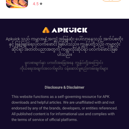
4.5
Apkuick သည် ကမ္ဘာအနှံ့အကျွံ အမြန်ဆုံး ပေါ်လာနေသည့် အက်ပ်စတိုး
နှင့် ဖြန့်ဖြူးရေးပလက်ဖောင်း ဖြစ်ပါသည်။ ကျွန်ုပ်တို့သည် ကမ္ဘာလုံး
ဆိုင်ရာ အတတ်ပညာအတွက် ကမ္ဘာလုံးဆိုင်ရာ ပလက်ဖောင်းဖြစ်
ပါသည်။
မူလစာမျက်နှာ
ပကတိအခြေအနေ
ကျွန်ုပ်တို့အကြောင်း
ကိုယ်ရေးအချက်အလက်မူဝါဒ
ဝန်ဆောင်မှုစည်းကမ်းချက်များ
Disclosure & Disclaimer
This website functions as a self-governing resource for APK
downloads and helpful articles. We are unaffiliated with and not
endorsed by any of the brands, developers, or entities referenced.
All published content is for informational use and complies with
the terms of service of official platforms.