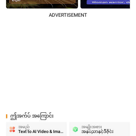
ADVERTISEMENT
ဤအက်ပ် အကြောင်း
အမည်
အမျိုးအစား
Text to AI Video & Image Monet
အနုပညာနှင့်ဒီဇိုင်း