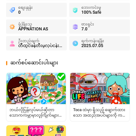
စျေးနှုန်း
ဘေးကင်းမှု
0
100% Safe
ဖွံ့ဖြိုးသူ
ဗားရှင်း
APPNATION AS
7.0
ဉီးတည်ချက်
ရက်ကန်းချိန်း
တီထွင်ဖန်တီးမှုလုပ်ငန်းရှင်များ
2025.07.05
ဆက်စပ်ဆောင်းပါးများ
ဘယ်လိုပြန်လုပ်မယ်ဆိုတာ
Toca ထဲမှာ ရှိသည့် ဖျောက်ထား
သောကကမ္ဘာမှာလူကြိုက်များ
သော အထည်အပင်များကို ကန္
တဲ့ဘလော့ဂါများနှင့်အခန်းများ
တော့နိုင်ဖို့ နဲ့ ခံစားပျော်ရွှင်နိုင်ဖို့
ကိုသုံးပါ
အပြည့်အဝ လမ်းညွှန်