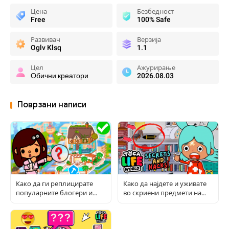
Цена
Безбедност
Free
100% Safe
Развивач
Верзија
Oglv Klsq
1.1
Цел
Ажурирање
Обични креатори
2026.08.03
Поврзани написи
Како да ги реплицирате
Како да најдете и уживате
популарните блогери и
во скриени предмети на
соби во Toca World
Toca: Целосен водич