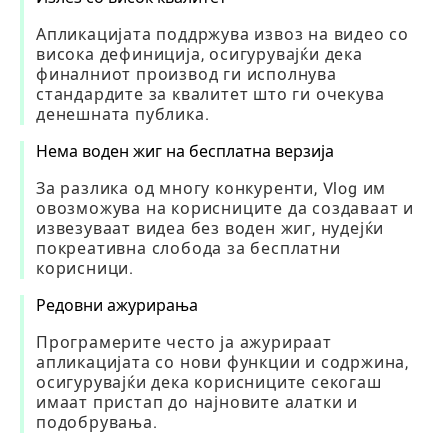
Апликацијата поддржува извоз на видео со
висока дефиниција, осигурувајќи дека
финалниот производ ги исполнува
стандардите за квалитет што ги очекува
денешната публика.
Нема воден жиг на бесплатна верзија
За разлика од многу конкуренти, Vlog им
овозможува на корисниците да создаваат и
извезуваат видеа без воден жиг, нудејќи
покреативна слобода за бесплатни
корисници.
Редовни ажурирања
Програмерите често ја ажурираат
апликацијата со нови функции и содржина,
осигурувајќи дека корисниците секогаш
имаат пристап до најновите алатки и
подобрувања.