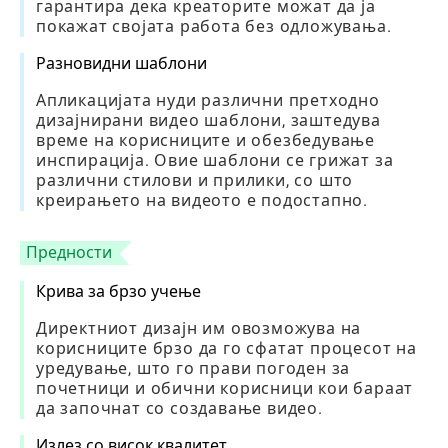
гарантира дека креаторите можат да ја
покажат својата работа без одложувања.
Разновидни шаблони
Апликацијата нуди различни претходно
дизајнирани видео шаблони, заштедува
време на корисниците и обезбедување
инспирација. Овие шаблони се грижат за
различни стилови и прилики, со што
креирањето на видеото е подостапно.
Предности
Крива за брзо учење
Директниот дизајн им овозможува на
корисниците брзо да го сфатат процесот на
уредување, што го прави погоден за
почетници и обични корисници кои бараат
да започнат со создавање видео.
Излез со висок квалитет