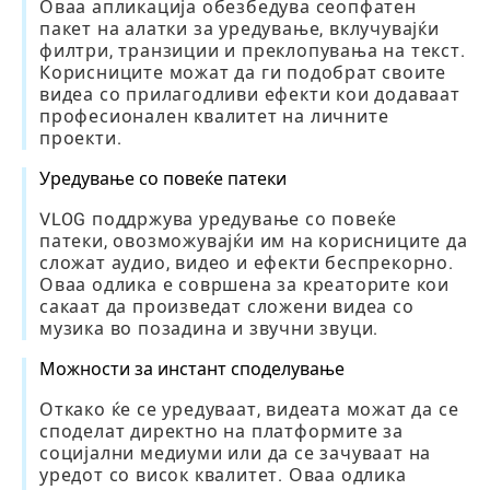
Оваа апликација обезбедува сеопфатен
пакет на алатки за уредување, вклучувајќи
филтри, транзиции и преклопувања на текст.
Корисниците можат да ги подобрат своите
видеа со прилагодливи ефекти кои додаваат
професионален квалитет на личните
проекти.
Уредување со повеќе патеки
VLOG поддржува уредување со повеќе
патеки, овозможувајќи им на корисниците да
сложат аудио, видео и ефекти беспрекорно.
Оваа одлика е совршена за креаторите кои
сакаат да произведат сложени видеа со
музика во позадина и звучни звуци.
Можности за инстант споделување
Откако ќе се уредуваат, видеата можат да се
споделат директно на платформите за
социјални медиуми или да се зачуваат на
уредот со висок квалитет. Оваа одлика