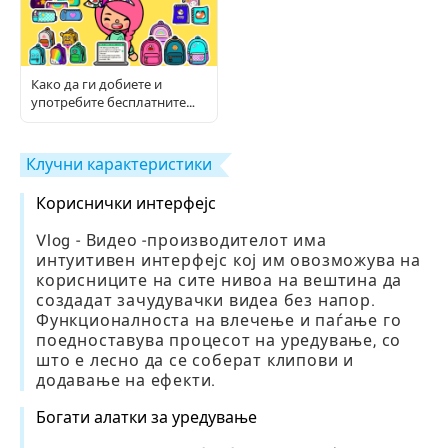
Како да ги добиете и
употребите бесплатните
Toca предмети: Комплетен
водич за играчи
Клучни карактеристики
Кориснички интерфејс
Vlog - Видео -производителот има
интуитивен интерфејс кој им овозможува на
корисниците на сите нивоа на вештина да
создадат зачудувачки видеа без напор.
Функционалноста на влечење и паѓање го
поедноставува процесот на уредување, со
што е лесно да се соберат клипови и
додавање на ефекти.
Богати алатки за уредување