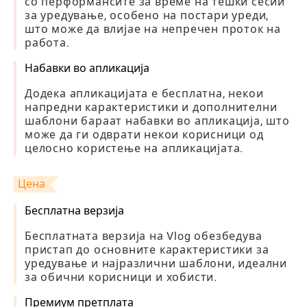
со перформансите за време на тешки сесии
за уредување, особено на постари уреди,
што може да влијае на непречен проток на
работа.
Набавки во апликација
Додека апликацијата е бесплатна, некои
напредни карактеристики и дополнителни
шаблони бараат набавки во апликација, што
може да ги одврати некои корисници од
целосно користење на апликацијата.
Цена
Бесплатна верзија
Бесплатната верзија на Vlog обезбедува
пристап до основните карактеристики за
уредување и најразлични шаблони, идеални
за обични корисници и хобисти.
Премиум претплата