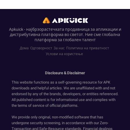
Apkuick - најбрзорастечката продавница за апликации и
дистрибутивна платформа во светот. Ние сме глобална
платформа за глобален талент
Дома
Одговорност
За нас
Политика на приватност
Услови на користење
Disclosure & Disclaimer
This website functions as a self-governing resource for APK
downloads and helpful articles. We are unaffiliated with and not
endorsed by any of the brands, developers, or entities referenced.
All published content is for informational use and complies with
the terms of service of official platforms.
We provide only original, non-modified software that has
undergone security screening, in accordance with our Zero-
Transaction and Safe-Resource standards. Financial dealings