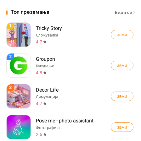
Топ преземања
Види сè
1
Tricky Story
ЗЕМИ
Сложувалка
4.7
2
Groupon
ЗЕМИ
Купување
4.8
3
Decor Life
ЗЕМИ
Симулација
4.7
Pose me - photo assistant
ЗЕМИ
Фотографија
2.6