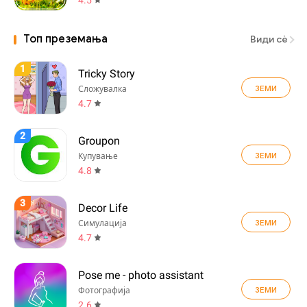
Топ преземања
Види сè
1
Tricky Story
ЗЕМИ
Сложувалка
4.7
2
Groupon
ЗЕМИ
Купување
4.8
3
Decor Life
ЗЕМИ
Симулација
4.7
Pose me - photo assistant
ЗЕМИ
Фотографија
2.6