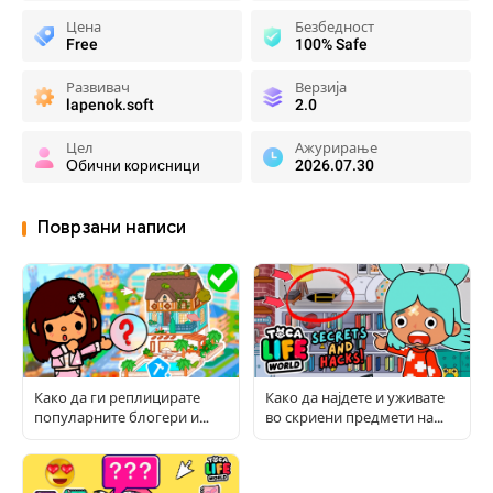
Цена
Безбедност
Free
100% Safe
Развивач
Верзија
lapenok.soft
2.0
Цел
Ажурирање
Обични корисници
2026.07.30
Поврзани написи
Како да ги реплицирате
Како да најдете и уживате
популарните блогери и
во скриени предмети на
соби во Toca World
Toca: Целосен водич