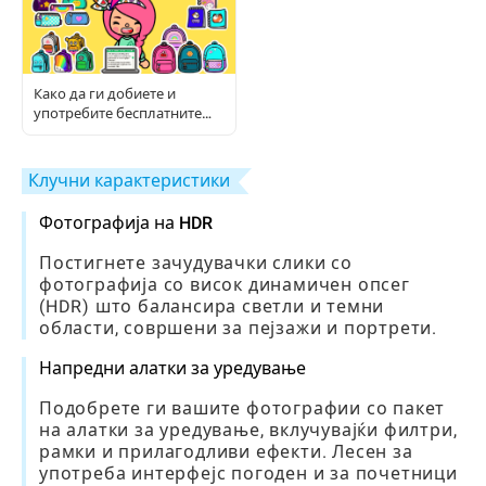
Како да ги добиете и
употребите бесплатните
Toca предмети: Комплетен
водич за играчи
Клучни карактеристики
Фотографија на HDR
Постигнете зачудувачки слики со
фотографија со висок динамичен опсег
(HDR) што балансира светли и темни
области, совршени за пејзажи и портрети.
Напредни алатки за уредување
Подобрете ги вашите фотографии со пакет
на алатки за уредување, вклучувајќи филтри,
рамки и прилагодливи ефекти. Лесен за
употреба интерфејс погоден и за почетници