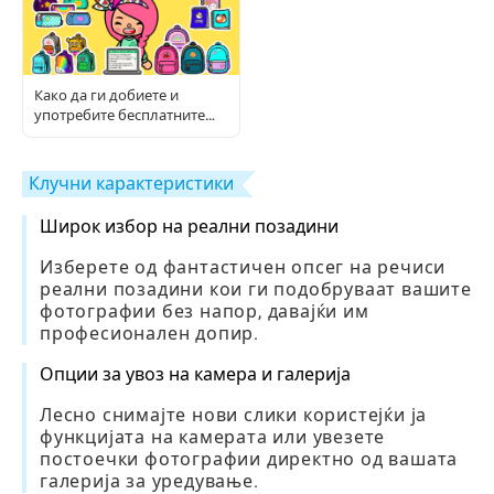
Како да ги добиете и
употребите бесплатните
Toca предмети: Комплетен
водич за играчи
Клучни карактеристики
Широк избор на реални позадини
Изберете од фантастичен опсег на речиси
реални позадини кои ги подобруваат вашите
фотографии без напор, давајќи им
професионален допир.
Опции за увоз на камера и галерија
Лесно снимајте нови слики користејќи ја
функцијата на камерата или увезете
постоечки фотографии директно од вашата
галерија за уредување.