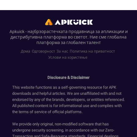
Apkuick - најбрзорастечката продавница за апликации и
дистрибутивна платформа во светот. Ние сме глобална
платформа за глобален талент
Дома
Одговорност
За нас
Политика на приватност
Услови на користење
Disclosure & Disclaimer
This website functions as a self-governing resource for APK
downloads and helpful articles. We are unaffiliated with and not
endorsed by any of the brands, developers, or entities referenced.
All published content is for informational use and complies with
the terms of service of official platforms.
We provide only original, non-modified software that has
undergone security screening, in accordance with our Zero-
Transaction and Safe-Resource standards. Financial dealings