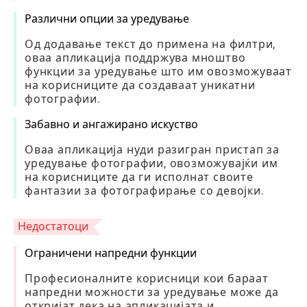
Различни опции за уредување
Од додавање текст до примена на филтри,
оваа апликација поддржува мноштво
функции за уредување што им овозможуваат
на корисниците да создаваат уникатни
фотографии.
Забавно и ангажирано искуство
Оваа апликација нуди разигран пристап за
уредување фотографии, овозможувајќи им
на корисниците да ги исполнат своите
фантазии за фотографирање со девојки.
Недостатоци
Ограничени напредни функции
Професионалните корисници кои бараат
напредни можности за уредување може да
откријат дека на апликацијата и