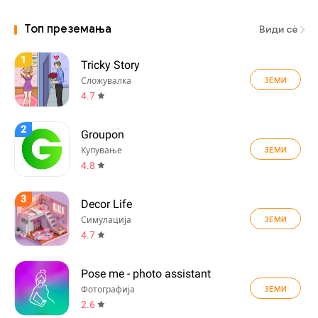
Топ преземања
Види сè
1
Tricky Story
ЗЕМИ
Сложувалка
4.7
2
Groupon
ЗЕМИ
Купување
4.8
3
Decor Life
ЗЕМИ
Симулација
4.7
Pose me - photo assistant
ЗЕМИ
Фотографија
2.6