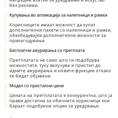
напредни алатки за уредување и искуство
без реклами.
Купувања во апликација за налепници и рамки
Корисниците имаат можност да купат
дополнителни пакети со налепници и рамки,
обезбедувајќи дополнителни можности за
прилагодување.
Бесплатни ажурирања со претплата
Претплатата не само што ги подобрува
можностите, туку вклучува и пристап до
идните ажурирања и новите функции откако
ќе бидат објавени.
Модел со пристапни цени
Цената на претплатата е конкурентна, што ја
прави достапна за обичните корисници кои
бараат подобрени опции за уредување.