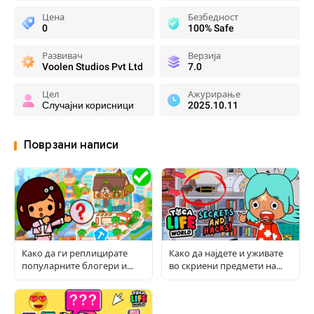
Цена
Безбедност
0
100% Safe
Развивач
Верзија
Voolen Studios Pvt Ltd
7.0
Цел
Ажурирање
Случајни корисници
2025.10.11
Поврзани написи
Како да ги реплицирате
Како да најдете и уживате
популарните блогери и
во скриени предмети на
соби во Toca World
Toca: Целосен водич