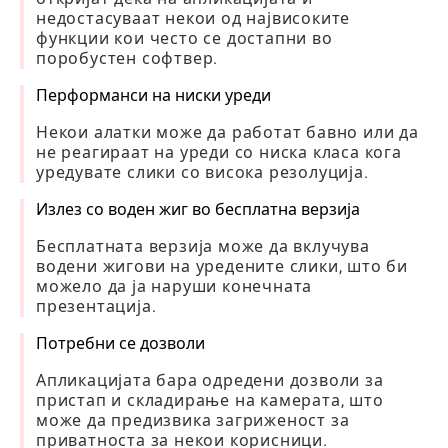
недостасуваат некои од највисоките
функции кои често се достапни во
поробустен софтвер.
Перформанси на ниски уреди
Некои алатки може да работат бавно или да
не реагираат на уреди со ниска класа кога
уредувате слики со висока резолуција.
Излез со воден жиг во бесплатна верзија
Бесплатната верзија може да вклучува
водени жигови на уредените слики, што би
можело да ја наруши конечната
презентација.
Потребни се дозволи
Апликацијата бара одредени дозволи за
пристап и складирање на камерата, што
може да предизвика загриженост за
приватноста за некои корисници.