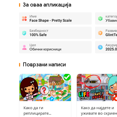
За оваа апликација
Име
катего
Face Shape - Pretty Scale
Убави
Безбедност
Развив
100% Safe
GlintT
Цел
Ажури
Обични корисници
2025.0
Поврзани написи
Како да ги
Како да најдете и
реплицирате
уживате во скрие