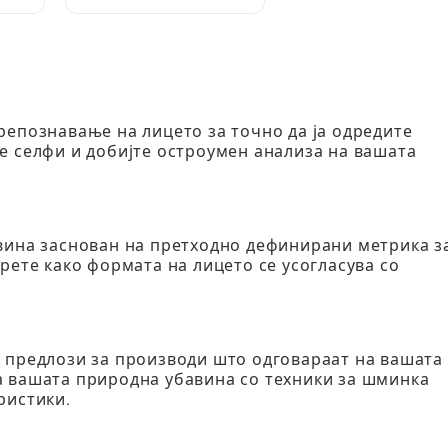
бесплатните Toca
предмети: Комплетен
водич за играчи
репознавање на лицето за точно да ја одредите
е селфи и добијте остроумен анализа на вашата
вина заснован на претходно дефинирани метрика з
рете како формата на лицето се усогласува со
 предлози за производи што одговараат на вашата
а вашата природна убавина со техники за шминка
ристики.