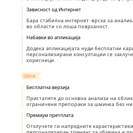
Зависност од Интернет
Бара стабилна интернет -врска за анали
во области со лоша поврзаност.
Набавки во апликација
Додека апликацијата нуди бесплатни кар
персонализирани консултации се заклуче
корисници.
Цена
Бесплатна верзија
Пристапете до основна анализа на облик
ограничени препораки за шминка без ни
Премиум претплата
Отклучете ги напредните карактеристики,
персонализиран тренинг за убавина и п