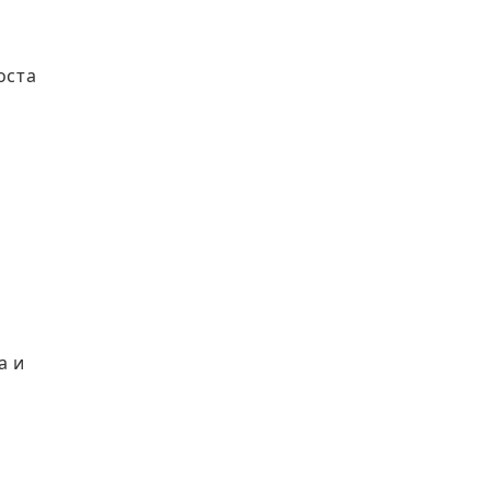
оста
а и