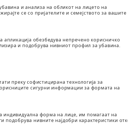
убавина и анализа на обликот на лицето на
жирајте се со пријателите и семејството за вашите
аа апликација обезбедува непречено корисничко
нализира и подобрува нивниот профил за убавина.
тати преку софистицирана технологија за
 корисниците сигурни информации за формата на
а индивидуална форма на лице, им помагаат на
ги подобрува нивните најдобри карактеристики отк