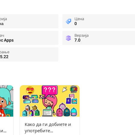
рија
Цена
на
0
ач
Верзија
ec Apps
7.0
рање
5.22
Како да ги добиете и
ни
употребите