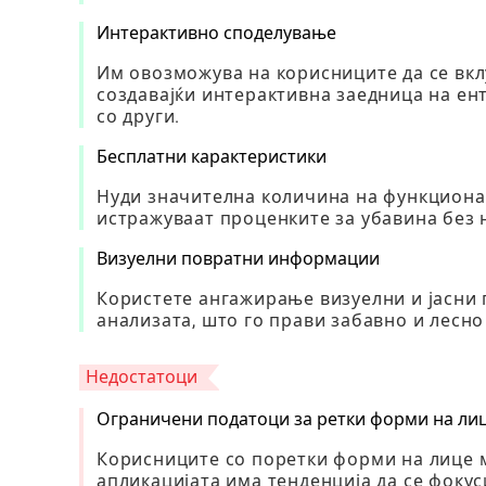
Интерактивно споделување
Им овозможува на корисниците да се вкл
создавајќи интерактивна заедница на ен
со други.
Бесплатни карактеристики
Нуди значителна количина на функционал
истражуваат проценките за убавина без 
Визуелни повратни информации
Користете ангажирање визуелни и јасни 
анализата, што го прави забавно и лесно
Недостатоци
Ограничени податоци за ретки форми на ли
Корисниците со поретки форми на лице м
апликацијата има тенденција да се фокус