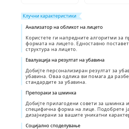
популарните блогери
предмети на Toca:
и соби во Toca World
Целосен водич
Клучни карактеристики
Анализатор на обликот на лицето
Користете ги напредните алгоритми за п
формата на лицето. Едноставно поставет
структура на лицето.
Евалуација на резултат на убавина
Добијте персонализиран резултат за уба
убавина. Оваа одлика ви помага да разбе
стандардите за убавина.
Препораки за шминка
Добијте прилагодени совети за шминка и
специфична форма на лице. Подобрете ј
дизајнирани за вашите уникатни каракте
Социјално споделување