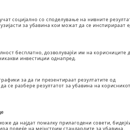
учат социјално со споделување на нивните резулта
тузијасти за убавина кои можат да се инспирираат 
ност бесплатно, дозволувајќи им на корисниците д
никакви инвестиции однапред.
графики за да ги презентираат резултатите од
 да се разбере резултатот за убавина на корисникот
це
оже да најдат помалку прилагодени совети, бидејќ
ира повеќе на мејнстрим стандардите за убавина.