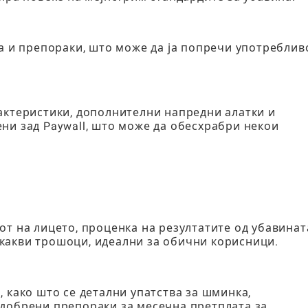
за и препораки, што може да ја попречи употреблив
актеристики, дополнителни напредни алатки и
ни зад Paywall, што може да обесхрабри некои
от на лицето, проценка на резултатите од убавинат
какви трошоци, идеални за обични корисници.
 како што се детални упатства за шминка,
одобрени препораки за месечна претплата за