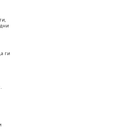
ти,
едни
а ги
.
и