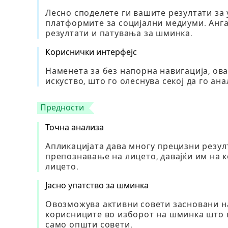
Лесно споделете ги вашите резултати за 
платформите за социјални медиуми. Анга
резултати и патувања за шминка.
Кориснички интерфејс
Наменета за без напорна навигација, ов
искуство, што го олеснува секој да го а
Предности
Точна анализа
Апликацијата дава многу прецизни резул
препознавање на лицето, давајќи им на
лицето.
Јасно упатство за шминка
Овозможува активни совети засновани н
корисниците во изборот на шминка што 
само општи совети.