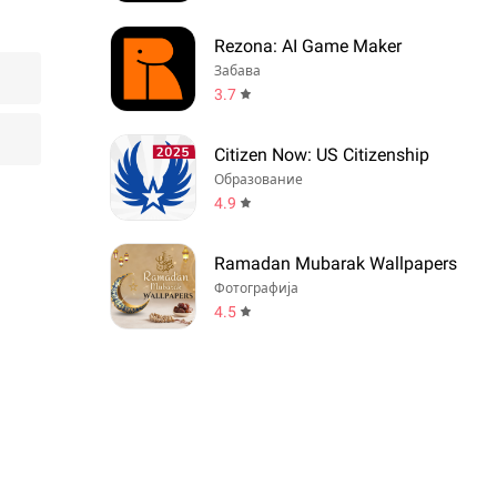
Rezona: AI Game Maker
Забава
3.7
Citizen Now: US Citizenship
Образование
4.9
Ramadan Mubarak Wallpapers
Фотографија
4.5