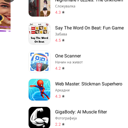
Сложувалка
4.3
Say The Word On Beat: Fun Game
Забава
4.5
One Scanner
Начин на живот
4.2
Web Master: Stickman Superhero
Аркадни
4.3
GigaBody: AI Muscle filter
Фотографија
2.2