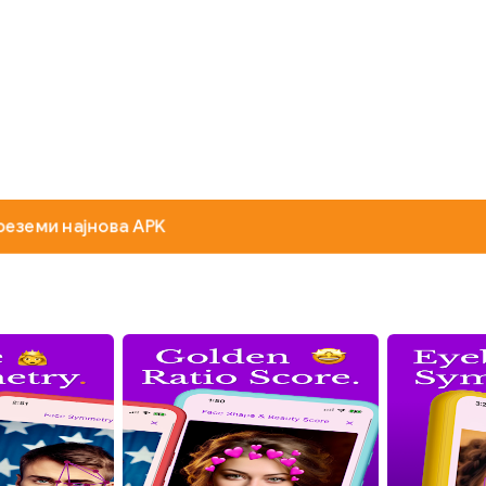
реземи најнова APK