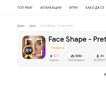
ТОП РАНГ
АПЛИКАЦИИ
ИГРИ
КАКО ДА СЕ
Дома
›
apps
›
Face Shape - Pretty Scale
Face Shape - Pret
Убавина
3.7
50M
4+
Оцени
Преземања
ВОЗРАС