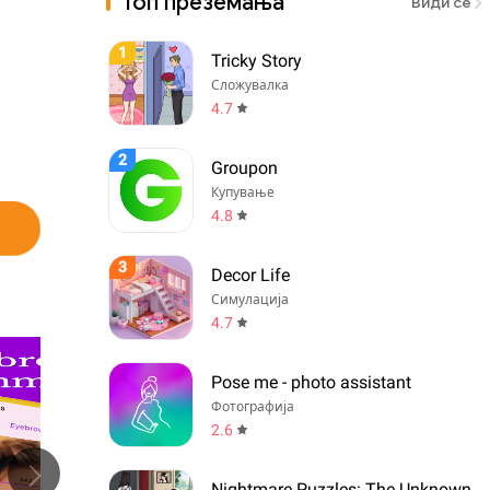
Топ преземања
Види сè
1
Tricky Story
Сложувалка
4.7
2
Groupon
Купување
4.8
3
Decor Life
Симулација
4.7
Pose me - photo assistant
Фотографија
2.6
Nightmare Puzzles: The Unknown