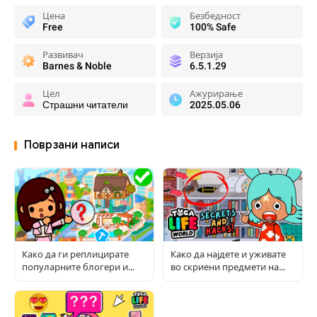
Цена
Безбедност
Free
100% Safe
Развивач
Верзија
Barnes & Noble
6.5.1.29
Цел
Ажурирање
Страшни читатели
2025.05.06
Поврзани написи
Како да ги реплицирате
Како да најдете и уживате
популарните блогери и
во скриени предмети на
соби во Toca World
Toca: Целосен водич