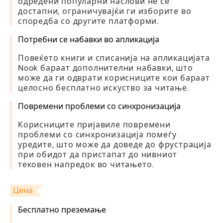
одредени популарни наслови не се
достапни, ограничувајќи ги изборите во
споредба со другите платформи.
Потребни се набавки во апликација
Повеќето книги и списанија на апликацијата
Nook бараат дополнителни набавки, што
може да ги одврати корисниците кои бараат
целосно бесплатно искуство за читање.
Повремени проблеми со синхронизација
Корисниците пријавиле повремени
проблеми со синхронизација помеѓу
уредите, што може да доведе до фрустрација
при обидот да пристапат до нивниот
тековен напредок во читањето.
Цена
Бесплатно преземање