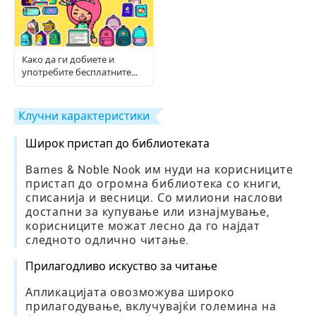
Како да ги добиете и
употребите бесплатните
Toca предмети: Комплетен
водич за играчи
Клучни карактеристики
Широк пристап до библиотеката
Barnes & Noble Nook им нуди на корисниците
пристап до огромна библиотека со книги,
списанија и весници. Со милиони наслови
достапни за купување или изнајмување,
корисниците можат лесно да го најдат
следното одлично читање.
Прилагодливо искуство за читање
Апликацијата овозможува широко
прилагодување, вклучувајќи големина на