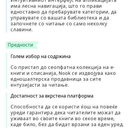
Интуитивниот интерфејс на апликацијата
има лесна навигација, што го прави
едноставно да пребарувате категории, да
управувате со вашата библиотека и да
започнете со читање со само неколку
славини.
Предности
Голем избор на содржина
Со пристап до сеопфатна колекција на е-
книги и списанија, Nook се издвојува како
едношалтерска продавница за сите
ентузијасти за читање.
Достапност за вкрстена платформа
Способноста да се користи ќош на повеќе
уреди гарантира дека читателите можат да
уживаат во своите книги во секое време,
каде било, без да бидат врзани за еден уред.