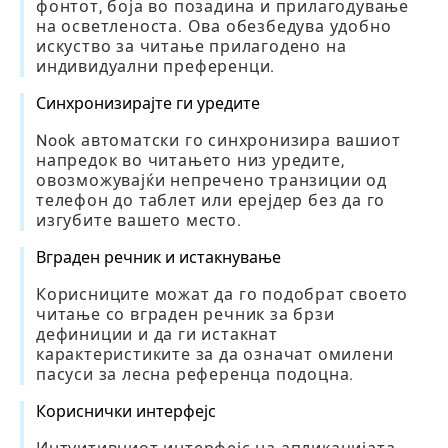
фонтот, боја во позадина и прилагодување
на осветленоста. Ова обезбедува удобно
искуство за читање прилагодено на
индивидуални преференци.
Синхронизирајте ги уредите
Nook автоматски го синхронизира вашиот
напредок во читањето низ уредите,
овозможувајќи непречено транзиции од
телефон до таблет или ерејдер без да го
изгубите вашето место.
Вграден речник и истакнување
Корисниците можат да го подобрат своето
читање со вграден речник за брзи
дефиниции и да ги истакнат
карактеристиките за да означат омилени
пасуси за лесна референца подоцна.
Кориснички интерфејс