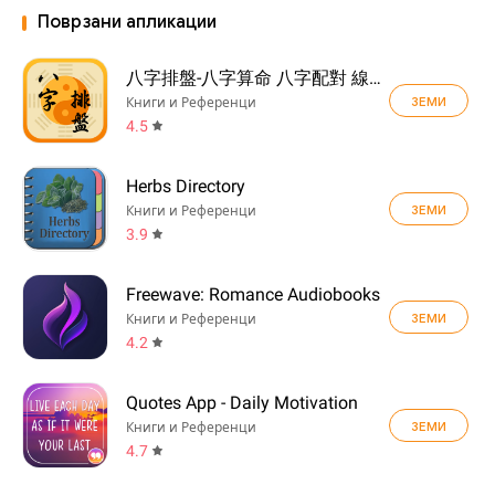
Поврзани апликации
八字排盤-八字算命 八字配對 線上算命 生辰八字查詢
ЗЕМИ
Книги и Референци
4.5
Herbs Directory
ЗЕМИ
Книги и Референци
3.9
Freewave: Romance Audiobooks
ЗЕМИ
Книги и Референци
4.2
Quotes App - Daily Motivation
ЗЕМИ
Книги и Референци
4.7