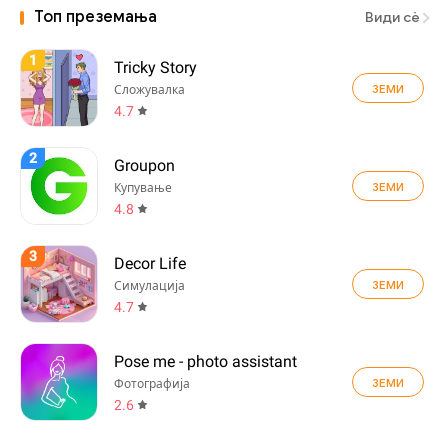
Топ преземања
Види сè
1
Tricky Story
ЗЕМИ
Сложувалка
4.7
2
Groupon
ЗЕМИ
Купување
4.8
3
Decor Life
ЗЕМИ
Симулација
4.7
Pose me - photo assistant
ЗЕМИ
Фотографија
2.6