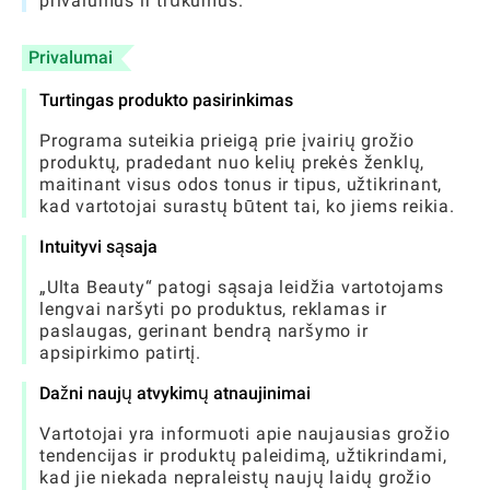
privalumus ir trūkumus.
Privalumai
Turtingas produkto pasirinkimas
Programa suteikia prieigą prie įvairių grožio
produktų, pradedant nuo kelių prekės ženklų,
maitinant visus odos tonus ir tipus, užtikrinant,
kad vartotojai surastų būtent tai, ko jiems reikia.
Intuityvi sąsaja
„Ulta Beauty“ patogi sąsaja leidžia vartotojams
lengvai naršyti po produktus, reklamas ir
paslaugas, gerinant bendrą naršymo ir
apsipirkimo patirtį.
Dažni naujų atvykimų atnaujinimai
Vartotojai yra informuoti apie naujausias grožio
tendencijas ir produktų paleidimą, užtikrindami,
kad jie niekada nepraleistų naujų laidų grožio