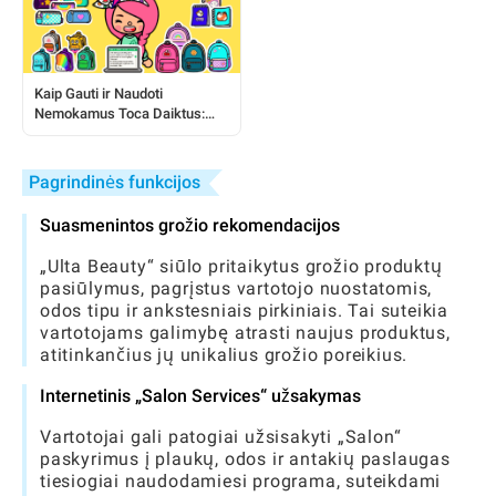
Kaip Gauti ir Naudoti
Nemokamus Toca Daiktus:
Išsamus Žaidėjo Vadovas
Pagrindinės funkcijos
Suasmenintos grožio rekomendacijos
„Ulta Beauty“ siūlo pritaikytus grožio produktų
pasiūlymus, pagrįstus vartotojo nuostatomis,
odos tipu ir ankstesniais pirkiniais. Tai suteikia
vartotojams galimybę atrasti naujus produktus,
atitinkančius jų unikalius grožio poreikius.
Internetinis „Salon Services“ užsakymas
Vartotojai gali patogiai užsisakyti „Salon“
paskyrimus į plaukų, odos ir antakių paslaugas
tiesiogiai naudodamiesi programa, suteikdami