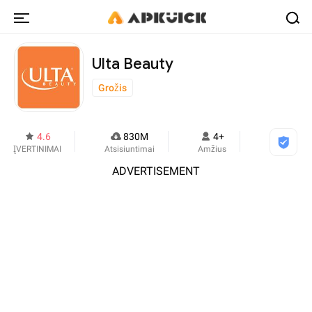
Ulta Beauty
Grožis
4.6
830M
4+
ĮVERTINIMAI
Atsisiuntimai
Amžius
ADVERTISEMENT