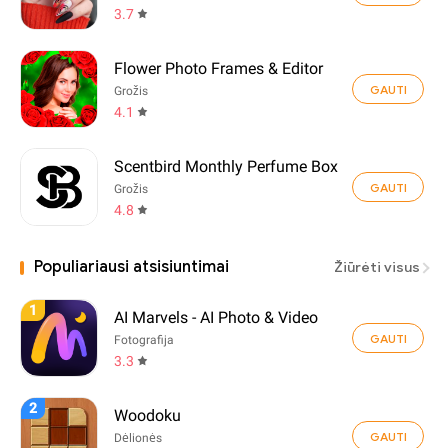
3.7
Flower Photo Frames & Editor
GAUTI
Grožis
4.1
Scentbird Monthly Perfume Box
GAUTI
Grožis
4.8
Populiariausi atsisiuntimai
Žiūrėti visus
1
AI Marvels - AI Photo & Video
GAUTI
Fotografija
3.3
2
Woodoku
GAUTI
Dėlionės