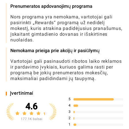
Prenumeratos apdovanojimų programa
Nors programa yra nemokama, vartotojai gali
pasirinkti „Rewards“ programą už nedidelį
mokestį, kuris atrakina padidėjusius pranašumus,
įskaitant gimtadienio dovanas ir išskirtines
nuolaidas.
Nemokama prieiga prie akcijų ir pasiūlymų
Vartotojai gali pasinaudoti ribotos laiko reklamos
ir pardavimo įvykiais, kuriuos galima rasti per
programą be jokių prenumeratos mokesčių,
maksimaliai padidindami jų taupymą.
Įvertinimai
5
4.6
4
3
2
177.1K balsai
1