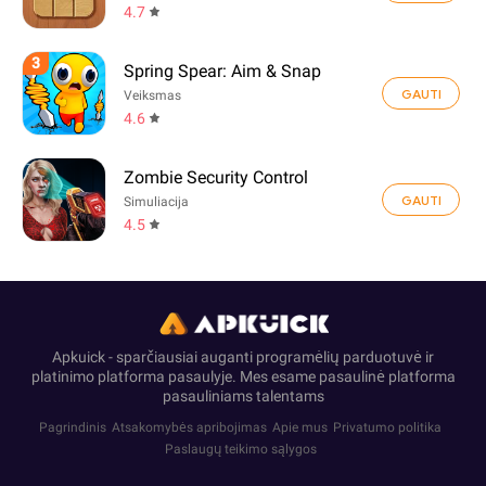
4.7
3
Spring Spear: Aim & Snap
GAUTI
Veiksmas
4.6
Zombie Security Control
GAUTI
Simuliacija
4.5
Apkuick - sparčiausiai auganti programėlių parduotuvė ir
platinimo platforma pasaulyje. Mes esame pasaulinė platforma
pasauliniams talentams
Pagrindinis
Atsakomybės apribojimas
Apie mus
Privatumo politika
Paslaugų teikimo sąlygos