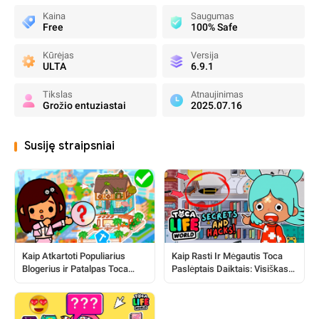
Kaina
Saugumas
Free
100% Safe
Kūrėjas
Versija
ULTA
6.9.1
Tikslas
Atnaujinimas
Grožio entuziastai
2025.07.16
Susiję straipsniai
Kaip Atkartoti Populiarius
Kaip Rasti Ir Mėgautis Toca
Blogerius ir Patalpas Toca
Paslėptais Daiktais: Visiškas
Pasaulyje
Vadovas