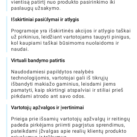
vientisą patirtį nuo produkto pasirinkimo iki
paslaugų užsakymo.
Išskirtiniai pasiūlymai ir atlygis
Programoje yra išskirtinės akcijos ir atlygio taškai
už pirkinius, leidžiant vartotojams taupyti pinigus,
kol kaupiami taškai būsimoms nuolaidoms ir
naudai.
Virtuali bandymo patirtis
Naudodamiesi papildytos realybės
technologijomis, vartotojai gali iš tikrųjų
išbandyti makiažo gaminius, leisdami jiems
pamatyti, kaip skirtingi atspalviai ir stiliai prieš
pirkdami atrodo ant savo odos.
Vartotojų apžvalgos ir įvertinimai
Prieiga prie išsamių vartotojų apžvalgų ir reitingų
padeda pirkėjams priimti pagrįstus sprendimus,
pateikdami įžvalgas apie realių klientų produkto