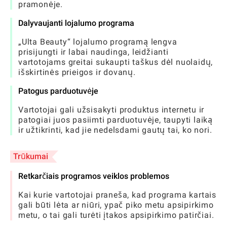
pramonėje.
Dalyvaujanti lojalumo programa
„Ulta Beauty“ lojalumo programą lengva
prisijungti ir labai naudinga, leidžianti
vartotojams greitai sukaupti taškus dėl nuolaidų,
išskirtinės prieigos ir dovanų.
Patogus parduotuvėje
Vartotojai gali užsisakyti produktus internetu ir
patogiai juos pasiimti parduotuvėje, taupyti laiką
ir užtikrinti, kad jie nedelsdami gautų tai, ko nori.
Trūkumai
Retkarčiais programos veiklos problemos
Kai kurie vartotojai praneša, kad programa kartais
gali būti lėta ar niūri, ypač piko metu apsipirkimo
metu, o tai gali turėti įtakos apsipirkimo patirčiai.