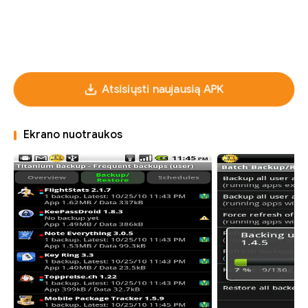
Atsisiųsti naujausią APK
Ekrano nuotraukos