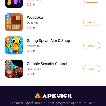
3.3
2
Woodoku
GAUTI
Dėlionės
4.7
3
Spring Spear: Aim & Snap
GAUTI
Veiksmas
4.6
Zombie Security Control
GAUTI
Simuliacija
4.5
Apkuick - sparčiausiai auganti programėlių parduotuvė ir