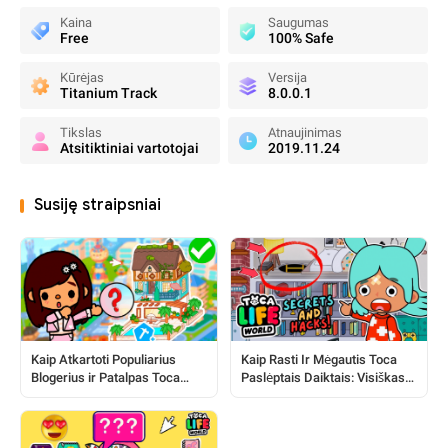
Kaina
Saugumas
Free
100% Safe
Kūrėjas
Versija
Titanium Track
8.0.0.1
Tikslas
Atnaujinimas
Atsitiktiniai vartotojai
2019.11.24
Susiję straipsniai
Kaip Atkartoti Populiarius
Kaip Rasti Ir Mėgautis Toca
Blogerius ir Patalpas Toca
Paslėptais Daiktais: Visiškas
Pasaulyje
Vadovas