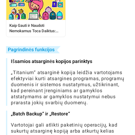
Kaip Gauti ir Naudoti
Nemokamus Toca Daiktus:
Išsamus Žaidėjo Vadovas
Pagrindinės funkcijos
Išsamios atsarginės kopijos parinktys
„Titanium“ atsarginė kopija leidžia vartotojams
efektyviai kurti atsargines programas, programų
duomenis ir sistemos nustatymus, užtikrinant,
kad pereinant įrenginiams ar gamyklos
atstatymams ar gamyklos nustatymui nebus
prarasta jokių svarbių duomenų.
„Batch Backup“ ir „Restore“
Vartotojai gali atlikti paketinių operacijų, kad
sukurtų atsarginę kopiją arba atkurtų kelias