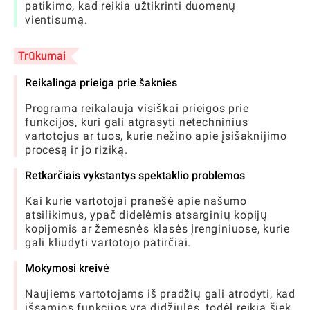
patikimo, kad reikia užtikrinti duomenų
vientisumą.
Trūkumai
Reikalinga prieiga prie šaknies
Programa reikalauja visiškai prieigos prie
funkcijos, kuri gali atgrasyti netechninius
vartotojus ar tuos, kurie nežino apie įsišaknijimo
procesą ir jo riziką.
Retkarčiais vykstantys spektaklio problemos
Kai kurie vartotojai pranešė apie našumo
atsilikimus, ypač didelėmis atsarginių kopijų
kopijomis ar žemesnės klasės įrenginiuose, kurie
gali kliudyti vartotojo patirčiai.
Mokymosi kreivė
Naujiems vartotojams iš pradžių gali atrodyti, kad
išsamios funkcijos yra didžiulės, todėl reikia šiek