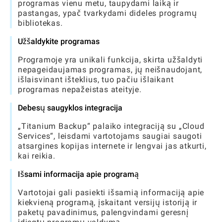
programas vienu metu, taupydami laiką ir
pastangas, ypač tvarkydami dideles programų
bibliotekas.
Užšaldykite programas
Programoje yra unikali funkcija, skirta užšaldyti
nepageidaujamas programas, jų neišnaudojant,
išlaisvinant išteklius, tuo pačiu išlaikant
programas nepažeistas ateityje.
Debesų saugyklos integracija
„Titanium Backup“ palaiko integraciją su „Cloud
Services“, leisdami vartotojams saugiai saugoti
atsargines kopijas internete ir lengvai jas atkurti,
kai reikia.
Išsami informacija apie programą
Vartotojai gali pasiekti išsamią informaciją apie
kiekvieną programą, įskaitant versijų istoriją ir
paketų pavadinimus, palengvindami geresnį