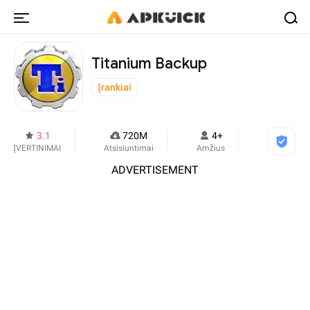
Titanium Backup
Įrankiai
3.1
720M
4+
ĮVERTINIMAI
Atsisiuntimai
Amžius
ADVERTISEMENT