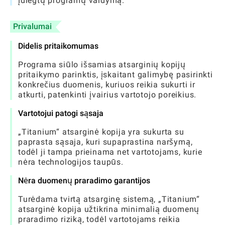
įdiegtų programų valdymą.
Privalumai
Didelis pritaikomumas
Programa siūlo išsamias atsarginių kopijų
pritaikymo parinktis, įskaitant galimybę pasirinkti
konkrečius duomenis, kuriuos reikia sukurti ir
atkurti, patenkinti įvairius vartotojo poreikius.
Vartotojui patogi sąsaja
„Titanium“ atsarginė kopija yra sukurta su
paprasta sąsaja, kuri supaprastina naršymą,
todėl ji tampa prieinama net vartotojams, kurie
nėra technologijos taupūs.
Nėra duomenų praradimo garantijos
Turėdama tvirtą atsarginę sistemą, „Titanium“
atsarginė kopija užtikrina minimalią duomenų
praradimo riziką, todėl vartotojams reikia