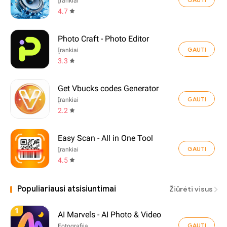
Įrankiai
4.7
Photo Craft - Photo Editor
GAUTI
Įrankiai
3.3
Get Vbucks codes Generator
GAUTI
Įrankiai
2.2
Easy Scan - All in One Tool
GAUTI
Įrankiai
4.5
Populiariausi atsisiuntimai
Žiūrėti visus
1
AI Marvels - AI Photo & Video
GAUTI
Fotografija