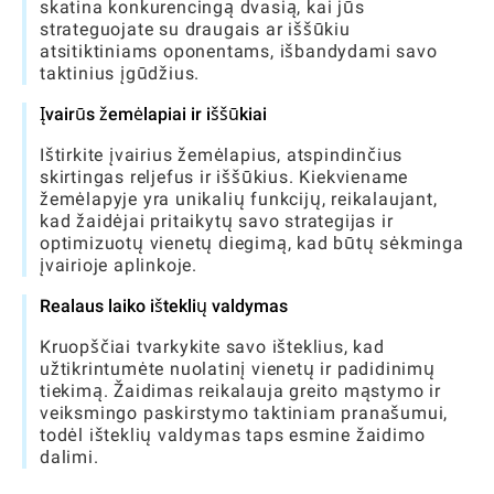
skatina konkurencingą dvasią, kai jūs
strateguojate su draugais ar iššūkiu
atsitiktiniams oponentams, išbandydami savo
taktinius įgūdžius.
Įvairūs žemėlapiai ir iššūkiai
Ištirkite įvairius žemėlapius, atspindinčius
skirtingas reljefus ir iššūkius. Kiekviename
žemėlapyje yra unikalių funkcijų, reikalaujant,
kad žaidėjai pritaikytų savo strategijas ir
optimizuotų vienetų diegimą, kad būtų sėkminga
įvairioje aplinkoje.
Realaus laiko išteklių valdymas
Kruopščiai tvarkykite savo išteklius, kad
užtikrintumėte nuolatinį vienetų ir padidinimų
tiekimą. Žaidimas reikalauja greito mąstymo ir
veiksmingo paskirstymo taktiniam pranašumui,
todėl išteklių valdymas taps esmine žaidimo
dalimi.