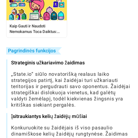
Kaip Gauti ir Naudoti
Nemokamus Toca Daiktus:
Išsamus Žaidėjo Vadovas
Pagrindinės funkcijos
Strateginis užkariavimo žaidimas
„State.io“ siūlo novatorišką realaus laiko
strategijos patirtį, kai žaidėjai turi užkariauti
teritorijas ir pergudrauti savo oponentus. Žaidėjai
strategiškai dislokuoja vienetus, kad galėtų
valdyti žemėlapį, todėl kiekvienas žingsnis yra
kritiškas siekiant pergalės.
Įsitraukiantys kelių žaidėjų mūšiai
Konkuruokite su žaidėjais iš viso pasaulio
dinamiškose kelių žaidėjų rungtynėse. Žaidimas