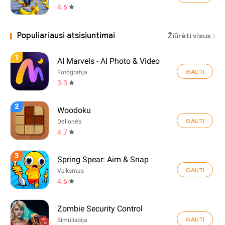
4.6
Populiariausi atsisiuntimai
Žiūrėti visus
1
AI Marvels - AI Photo & Video
GAUTI
Fotografija
3.3
2
Woodoku
GAUTI
Dėlionės
4.7
3
Spring Spear: Aim & Snap
GAUTI
Veiksmas
4.6
Zombie Security Control
GAUTI
Simuliacija