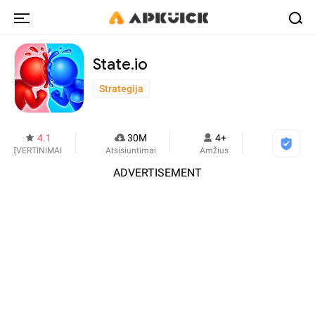
State.io
Strategija
4.1
30M
4+
ĮVERTINIMAI
Atsisiuntimai
Amžius
ADVERTISEMENT