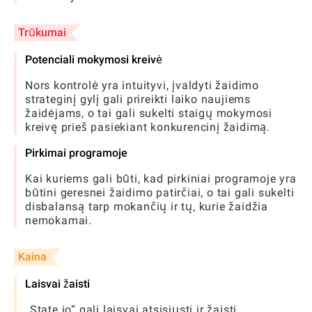
Trūkumai
Potenciali mokymosi kreivė
Nors kontrolė yra intuityvi, įvaldyti žaidimo
strateginį gylį gali prireikti laiko naujiems
žaidėjams, o tai gali sukelti staigų mokymosi
kreivę prieš pasiekiant konkurencinį žaidimą.
Pirkimai programoje
Kai kuriems gali būti, kad pirkiniai programoje yra
būtini geresnei žaidimo patirčiai, o tai gali sukelti
disbalansą tarp mokančių ir tų, kurie žaidžia
nemokamai.
Kaina
Laisvai žaisti
„State.io“ gali laisvai atsisiųsti ir žaisti,