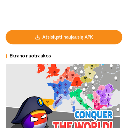
Atsisiųsti naujausią APK
Ekrano nuotraukos