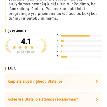
siūlydamas nemažą kiekį turinio ir žaidimo, be
išankstinių išlaidų. Pasirenkami pirkiniai
programoje yra prieinami aukščiausios kokybės
turiniui ir patobulinimams.
Įvertinimai
5
4.1
4
3
2
607.5K balsai
1
DUK
Kaip atsisiųsti ir įdiegti State.io?
Kokie yra State.io sistemos reikalavimai?