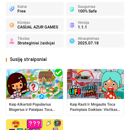
Kaina
Saugumas
Free
100% Safe
Kūrėjas
Versija
CASUAL AZUR GAMES
1.1.1
Tikslas
Atnaujinimas
Strateginiai žaidėjai
2025.07.18
Susiję straipsniai
Kaip Atkartoti Populiarius
Kaip Rasti Ir Mėgautis Toca
Blogerius ir Patalpas Toca
Paslėptais Daiktais: Visiškas
Pasaulyje
Vadovas