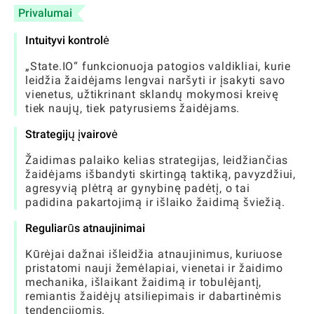
Privalumai
Intuityvi kontrolė
„State.IO“ funkcionuoja patogios valdikliai, kurie
leidžia žaidėjams lengvai naršyti ir įsakyti savo
vienetus, užtikrinant sklandų mokymosi kreivę
tiek naujų, tiek patyrusiems žaidėjams.
Strategijų įvairovė
Žaidimas palaiko kelias strategijas, leidžiančias
žaidėjams išbandyti skirtingą taktiką, pavyzdžiui,
agresyvią plėtrą ar gynybinę padėtį, o tai
padidina pakartojimą ir išlaiko žaidimą šviežią.
Reguliarūs atnaujinimai
Kūrėjai dažnai išleidžia atnaujinimus, kuriuose
pristatomi nauji žemėlapiai, vienetai ir žaidimo
mechanika, išlaikant žaidimą ir tobulėjantį,
remiantis žaidėjų atsiliepimais ir dabartinėmis
tendencijomis.