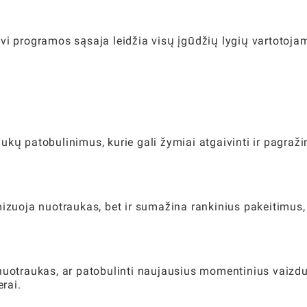
ityvi programos sąsaja leidžia visų įgūdžių lygių vartotoja
kų patobulinimus, kurie gali žymiai atgaivinti ir pagraži
mizuoja nuotraukas, bet ir sumažina rankinius pakeitimus,
uotraukas, ar patobulinti naujausius momentinius vaizdus,
erai.