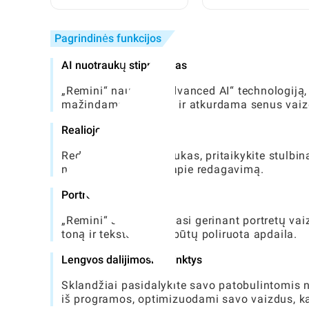
Patalpas Toca Pasaulyje
Daiktais: Visiškas
Vadovas
Pagrindinės funkcijos
AI nuotraukų stiprintuvas
„Remini“ naudoja „Advanced AI“ technologiją,
mažindama triukšmą ir atkurdama senus vaizd
Realiojo laiko efektai
Redaguodami nuotraukas, pritaikykite stulbin
nedelsiant atsiliepti apie redagavimą.
Portreto režimas
„Remini“ specializuojasi gerinant portretų vaiz
toną ir tekstūrą, kad būtų poliruota apdaila.
Lengvos dalijimosi parinktys
Sklandžiai pasidalykite savo patobulintomis n
iš programos, optimizuodami savo vaizdus, ​​k