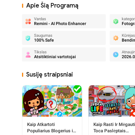
Apie Šią Programą
Vardas
kategor
Remini - AI Photo Enhancer
Fotogr
Saugumas
Kūrėjas
100% Safe
Bendi
Tikslas
Atnauji
Atsitiktiniai vartotojai
2026.0
Susiję straipsniai
Kaip Atkartoti
Kaip Rasti Ir Mėgaut
Populiarius Blogerius ir
Toca Paslėptais