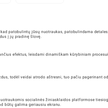
Daiktus: Išsamus
Žaidėjo Vadovas
 kad patobulintų jūsų nuotraukas, patobulindama detales
us į jų pradinę šlovę.
ančius efektus, leisdami dinamiškam kūrybiniam procesui
dus, ​​todėl veidai atrodo aštresni, tuo pačiu pagerinant o
uotraukomis socialinės žiniasklaidos platformose tiesiog
ad būtų galima geriausiu ekranu.