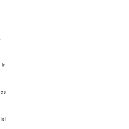
,
 ir
dos
iai