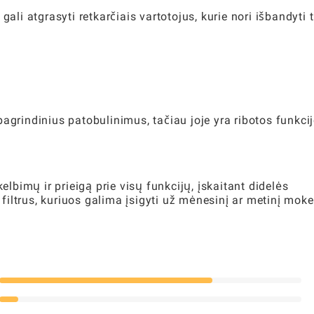
ali atgrasyti retkarčiais vartotojus, kurie nori išbandyti t
agrindinius patobulinimus, tačiau joje yra ribotos funkcij
bimų ir prieigą prie visų funkcijų, įskaitant didelės
iltrus, kuriuos galima įsigyti už mėnesinį ar metinį moke