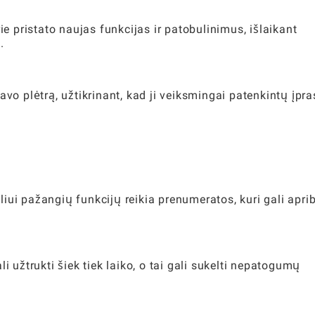
ie pristato naujas funkcijas ir patobulinimus, išlaikant
.
avo plėtrą, užtikrinant, kad ji veiksmingai patenkintų įpra
iui pažangių funkcijų reikia prenumeratos, kuri gali aprib
li užtrukti šiek tiek laiko, o tai gali sukelti nepatogumų