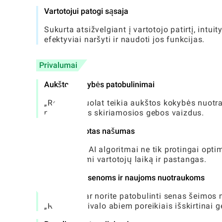
Vartotojui patogi sąsaja
Sukurta atsižvelgiant į vartotojo patirtį, intu
efektyviai naršyti ir naudoti jos funkcijas.
Privalumai
Aukštos kokybės patobulinimai
„Remini“ nuolat teikia aukštos kokybės nuotrau
net ir mažos skiriamosios gebos vaizdus.
AI optimizuotas našumas
Programos AI algoritmai ne tik protingai opti
sutaupydami vartotojų laiką ir pastangas.
Universalus senoms ir naujoms nuotraukoms
Nesvarbu, ar norite patobulinti senas šeimos n
„Remini“ privalo abiem poreikiais išskirtinai g