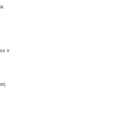
ik
os ir
stį.