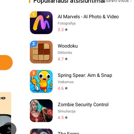
Populiariausi atsisiuntimai
Žiūrėti visus
1
AI Marvels - AI Photo & Video
Fotografija
3.3
2
Woodoku
Dėlionės
4.7
3
Spring Spear: Aim & Snap
Veiksmas
4.6
Zombie Security Control
Simuliacija
4.5
The Forge