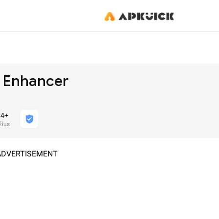
o Enhancer
4+
ius
ADVERTISEMENT