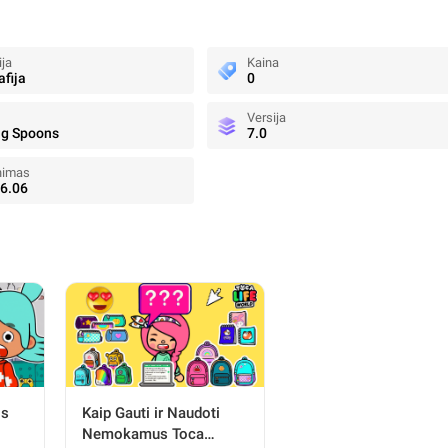
ija
Kaina
afija
0
Versija
ng Spoons
7.0
nimas
6.06
is
Kaip Gauti ir Naudoti
Nemokamus Toca