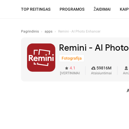
TOP REITINGAS
PROGRAMOS
ŽAIDIMAI
KAIP
Pagrindinis
›
apps
›
Remini - AI Photo Enhancer
Remini - AI Phot
Fotografija
4.1
59816M
ĮVERTINIMAI
Atsisiuntimai
Amž