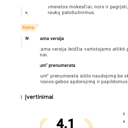
Nors prenumeratos mokesčiai, nors ir pagrįsti, g
kelių nuotraukų patobulinimus.
Kaina
Nemokama versija
Nemokama versija leidžia vartotojams atlikti p
skelbimai.
„Premium“ prenumerata
„Premium“ prenumerata siūlo naudojimą be skel
skiriamosios gebos apdorojimą ir papildomus f
Įvertinimai
5
4.1
4