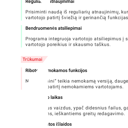
Reguliarūs atnaujinimai
Prisiminti naudą iš reguliarių atnaujinimų, kur
vartotojo patirtį šviežią ir gerinančią funkcijas
Bendruomenės atsiliepimai
Programa integruoja vartotojo atsiliepimus į s
vartotojo poreikius ir skausmo taškus.
Trūkumai
Ribotos nemokamos funkcijos
Nors „Remini“ teikia nemokamą versiją, daugel
vartotojo patirtį nemokamiems vartotojams.
Apdorojimo laikas
Patobulinus vaizdus, ​​ypač didesnius failus, ga
vartotojams, ieškantiems greitų redagavimo.
Prenumeratos išlaidos