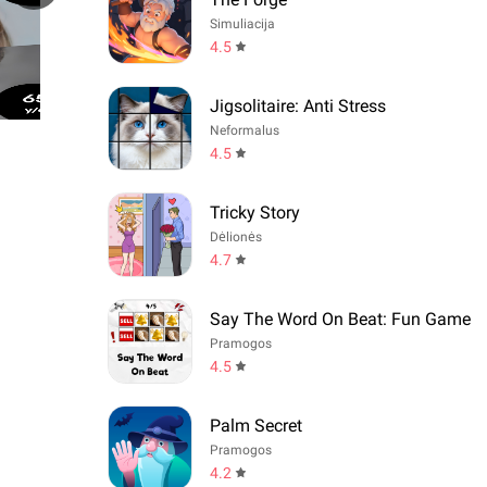
Simuliacija
4.5
Jigsolitaire: Anti Stress
Neformalus
4.5
Tricky Story
Dėlionės
4.7
Say The Word On Beat: Fun Game
Pramogos
4.5
Palm Secret
Pramogos
4.2