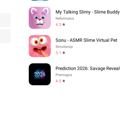
My Talking Slimy - Slime Buddy
Neformalus
4.3
Sonu - ASMR Slime Virtual Pet
Simuliacija
3.1
Prediction 2026: Savage Reveal
Pramogos
4.5