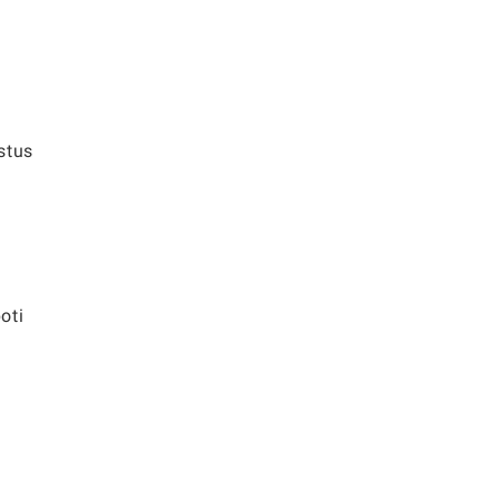
stus
oti