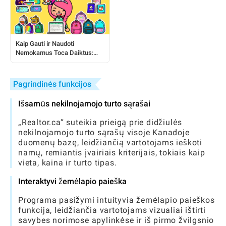
Kaip Gauti ir Naudoti
Nemokamus Toca Daiktus:
Išsamus Žaidėjo Vadovas
Pagrindinės funkcijos
Išsamūs nekilnojamojo turto sąrašai
„Realtor.ca“ suteikia prieigą prie didžiulės
nekilnojamojo turto sąrašų visoje Kanadoje
duomenų bazę, leidžiančią vartotojams ieškoti
namų, remiantis įvairiais kriterijais, tokiais kaip
vieta, kaina ir turto tipas.
Interaktyvi žemėlapio paieška
Programa pasižymi intuityvia žemėlapio paieškos
funkcija, leidžiančia vartotojams vizualiai ištirti
savybes norimose apylinkėse ir iš pirmo žvilgsnio