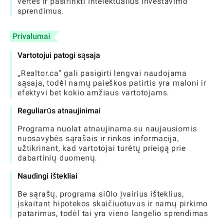
vertes ir pasirinkti intelektualius investavimo
sprendimus.
Privalumai
Vartotojui patogi sąsaja
„Realtor.ca“ gali pasigirti lengvai naudojama
sąsaja, todėl namų paieškos patirtis yra maloni ir
efektyvi bet kokio amžiaus vartotojams.
Reguliarūs atnaujinimai
Programa nuolat atnaujinama su naujausiomis
nuosavybės sąrašais ir rinkos informacija,
užtikrinant, kad vartotojai turėtų prieigą prie
dabartinių duomenų.
Naudingi ištekliai
Be sąrašų, programa siūlo įvairius išteklius,
įskaitant hipotekos skaičiuotuvus ir namų pirkimo
patarimus, todėl tai yra vieno langelio sprendimas