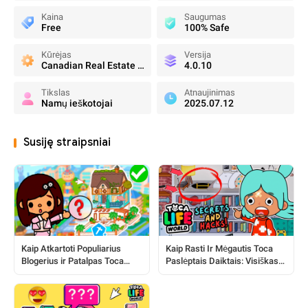
Kaina
Saugumas
Free
100% Safe
Kūrėjas
Versija
Canadian Real Estate Association
4.0.10
Tikslas
Atnaujinimas
Namų ieškotojai
2025.07.12
Susiję straipsniai
Kaip Atkartoti Populiarius
Kaip Rasti Ir Mėgautis Toca
Blogerius ir Patalpas Toca
Paslėptais Daiktais: Visiškas
Pasaulyje
Vadovas