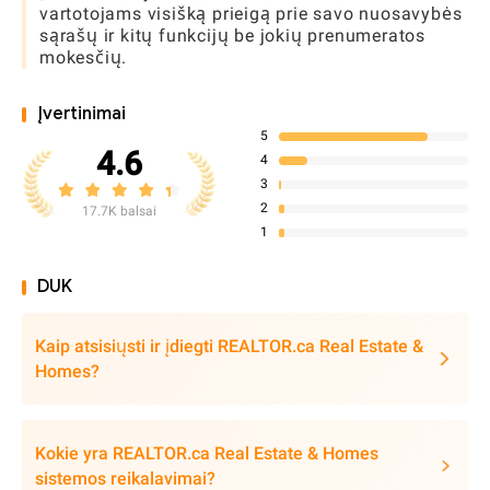
vartotojams visišką prieigą prie savo nuosavybės
sąrašų ir kitų funkcijų be jokių prenumeratos
mokesčių.
Įvertinimai
5
4.6
4
3
2
17.7K balsai
1
DUK
Kaip atsisiųsti ir įdiegti REALTOR.ca Real Estate &
Homes?
Kokie yra REALTOR.ca Real Estate & Homes
sistemos reikalavimai?