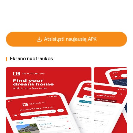
Atsisiųsti naujausią APK
Ekrano nuotraukos