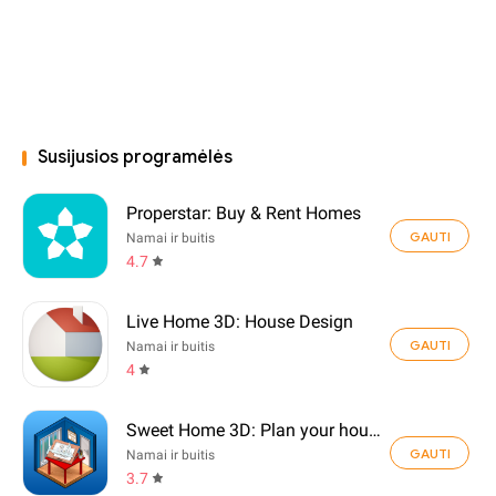
Susijusios programėlės
Properstar: Buy & Rent Homes
GAUTI
Namai ir buitis
4.7
Live Home 3D: House Design
GAUTI
Namai ir buitis
4
Sweet Home 3D: Plan your house
GAUTI
Namai ir buitis
3.7