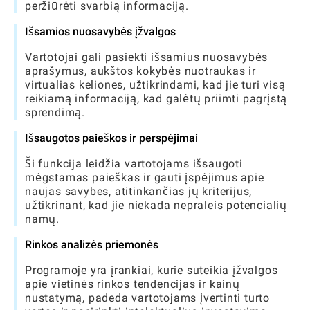
peržiūrėti svarbią informaciją.
Išsamios nuosavybės įžvalgos
Vartotojai gali pasiekti išsamius nuosavybės
aprašymus, aukštos kokybės nuotraukas ir
virtualias keliones, užtikrindami, kad jie turi visą
reikiamą informaciją, kad galėtų priimti pagrįstą
sprendimą.
Išsaugotos paieškos ir perspėjimai
Ši funkcija leidžia vartotojams išsaugoti
mėgstamas paieškas ir gauti įspėjimus apie
naujas savybes, atitinkančias jų kriterijus,
užtikrinant, kad jie niekada nepraleis potencialių
namų.
Rinkos analizės priemonės
Programoje yra įrankiai, kurie suteikia įžvalgos
apie vietinės rinkos tendencijas ir kainų
nustatymą, padeda vartotojams įvertinti turto