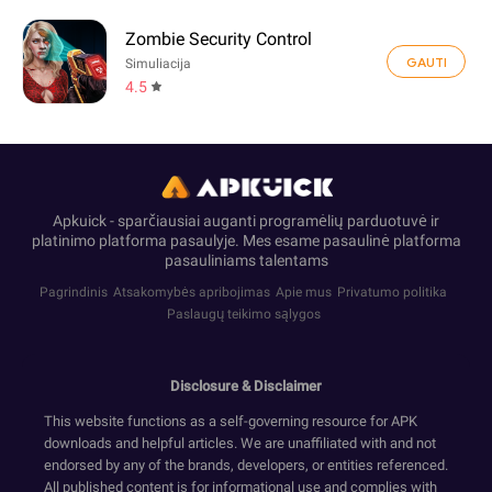
Zombie Security Control
GAUTI
Simuliacija
4.5
Apkuick - sparčiausiai auganti programėlių parduotuvė ir
platinimo platforma pasaulyje. Mes esame pasaulinė platforma
pasauliniams talentams
Pagrindinis
Atsakomybės apribojimas
Apie mus
Privatumo politika
Paslaugų teikimo sąlygos
Disclosure & Disclaimer
This website functions as a self-governing resource for APK
downloads and helpful articles. We are unaffiliated with and not
endorsed by any of the brands, developers, or entities referenced.
All published content is for informational use and complies with