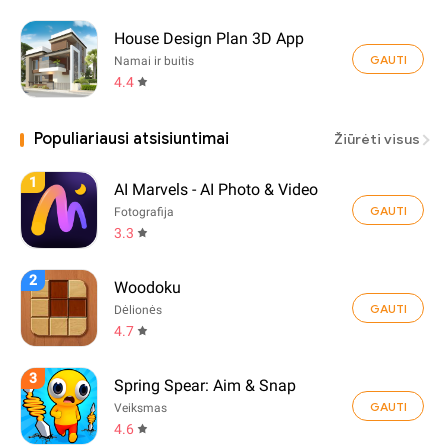
House Design Plan 3D App
GAUTI
Namai ir buitis
4.4
Populiariausi atsisiuntimai
Žiūrėti visus
1
AI Marvels - AI Photo & Video
GAUTI
Fotografija
3.3
2
Woodoku
GAUTI
Dėlionės
4.7
3
Spring Spear: Aim & Snap
GAUTI
Veiksmas
4.6