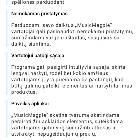
spėliones parduodant.
Nemokamas pristatymas
Parduodami savo daiktus „MusicMagpie“
vartotojai gali pasinaudoti nemokamu pristatymu,
sumažindami vargo ir išlaidas, susijusias su
daiktų siuntimu.
Vartotojui patogi sąsaja
Programa gali pasigirti intuityvia sąsaja, skirta
lengvai naršyti, todėl bet kokio amžiaus
vartotojams ji yra prieinama be pastangų, kad
būtų galima pateikti elementus ar naršyti turimus
produktus.
Poveikis aplinkai
„MusicMagpie“ skatina tvarumą skatindama
perdirbti žiniasklaidos elementus, suteikdama
vartotojams galimybę sumažinti atliekas ir
atsikratyti nepageidaujamų prekių.