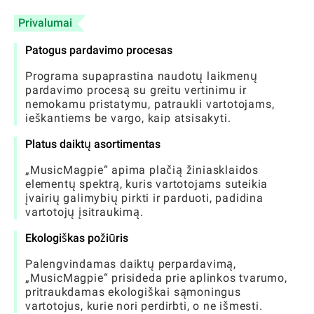
Privalumai
Patogus pardavimo procesas
Programa supaprastina naudotų laikmenų
pardavimo procesą su greitu vertinimu ir
nemokamu pristatymu, patraukli vartotojams,
ieškantiems be vargo, kaip atsisakyti.
Platus daiktų asortimentas
„MusicMagpie“ apima plačią žiniasklaidos
elementų spektrą, kuris vartotojams suteikia
įvairių galimybių pirkti ir parduoti, padidina
vartotojų įsitraukimą.
Ekologiškas požiūris
Palengvindamas daiktų perpardavimą,
„MusicMagpie“ prisideda prie aplinkos tvarumo,
pritraukdamas ekologiškai sąmoningus
vartotojus, kurie nori perdirbti, o ne išmesti.