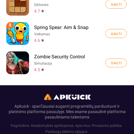
GAUTI
Dėlionės
4.7
3
Spring Spear: Aim & Snap
GAUTI
Veiksmas
4.6
Zombie Security Control
GAUTI
Simuliacija
4.5
Apkuick - sparčiausiai auganti programėlių parduotuvė ir
platinimo platforma pasaulyje. Mes esame pasaulinė platforma
pasauliniams talentams
Pagrindinis
Atsakomybės apribojimas
Apie mus
Privatumo politika
Paslaugų teikimo sąlygos