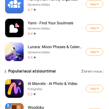
GAUTI
Gyvenimo būdas
4.7
Yami - Find Your Soulmate
GAUTI
Gyvenimo būdas
4.4
Lunara: Moon Phases & Calendar
GAUTI
Gyvenimo būdas
4.5
Populiariausi atsisiuntimai
Žiūrėti visus
1
AI Marvels - AI Photo & Video
GAUTI
Fotografija
3.3
2
Woodoku