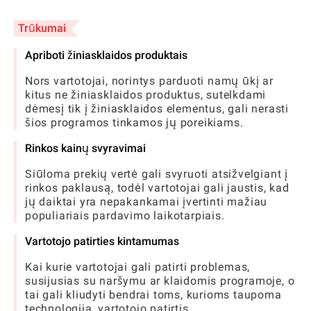
Trūkumai
Apriboti žiniasklaidos produktais
Nors vartotojai, norintys parduoti namų ūkį ar
kitus ne žiniasklaidos produktus, sutelkdami
dėmesį tik į žiniasklaidos elementus, gali nerasti
šios programos tinkamos jų poreikiams.
Rinkos kainų svyravimai
Siūloma prekių vertė gali svyruoti atsižvelgiant į
rinkos paklausą, todėl vartotojai gali jaustis, kad
jų daiktai yra nepakankamai įvertinti mažiau
populiariais pardavimo laikotarpiais.
Vartotojo patirties kintamumas
Kai kurie vartotojai gali patirti problemas,
susijusias su naršymu ar klaidomis programoje, o
tai gali kliudyti bendrai toms, kurioms taupoma
technologija, vartotojo patirtis.