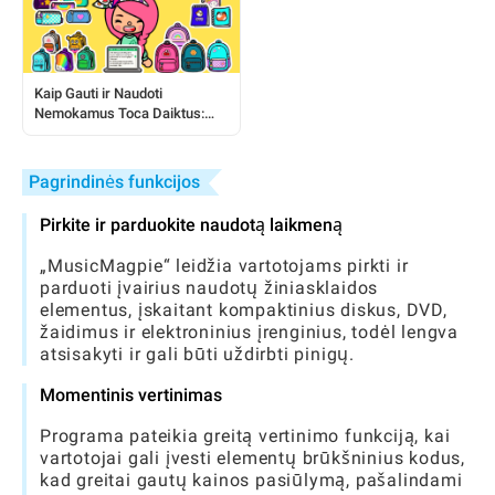
Kaip Gauti ir Naudoti
Nemokamus Toca Daiktus:
Išsamus Žaidėjo Vadovas
Pagrindinės funkcijos
Pirkite ir parduokite naudotą laikmeną
„MusicMagpie“ leidžia vartotojams pirkti ir
parduoti įvairius naudotų žiniasklaidos
elementus, įskaitant kompaktinius diskus, DVD,
žaidimus ir elektroninius įrenginius, todėl lengva
atsisakyti ir gali būti uždirbti pinigų.
Momentinis vertinimas
Programa pateikia greitą vertinimo funkciją, kai
vartotojai gali įvesti elementų brūkšninius kodus,
kad greitai gautų kainos pasiūlymą, pašalindami