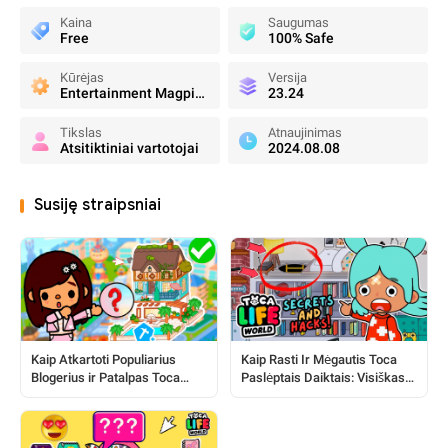
Kaina
Saugumas
Free
100% Safe
Kūrėjas
Versija
Entertainment Magpie LTD
23.24
Tikslas
Atnaujinimas
Atsitiktiniai vartotojai
2024.08.08
Susiję straipsniai
Kaip Atkartoti Populiarius
Kaip Rasti Ir Mėgautis Toca
Blogerius ir Patalpas Toca
Paslėptais Daiktais: Visiškas
Pasaulyje
Vadovas