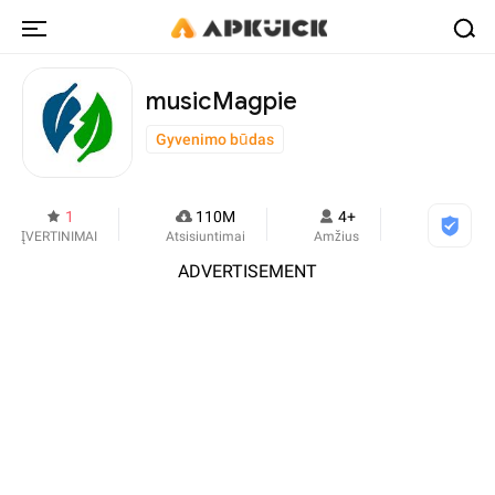
musicMagpie
Gyvenimo būdas
1
110M
4+
ĮVERTINIMAI
Atsisiuntimai
Amžius
ADVERTISEMENT