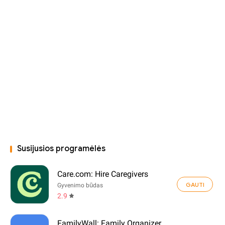
Susijusios programėlės
Care.com: Hire Caregivers
GAUTI
Gyvenimo būdas
2.9
FamilyWall: Family Organizer