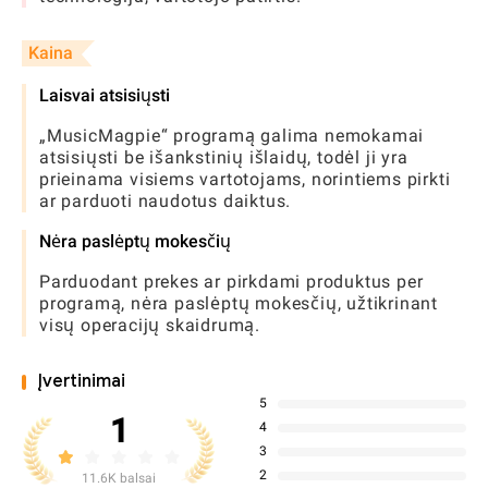
Kaina
Laisvai atsisiųsti
„MusicMagpie“ programą galima nemokamai
atsisiųsti be išankstinių išlaidų, todėl ji yra
prieinama visiems vartotojams, norintiems pirkti
ar parduoti naudotus daiktus.
Nėra paslėptų mokesčių
Parduodant prekes ar pirkdami produktus per
programą, nėra paslėptų mokesčių, užtikrinant
visų operacijų skaidrumą.
Įvertinimai
5
1
4
3
2
11.6K balsai