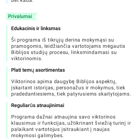
bet kada.
Privalumai
Edukacinis ir linksmas
Ši programa iš tikrųjų derina mokymąsi su
pramogomis, leidžiančia vartotojams mėgautis
Biblijos studijų procesu, linksmindamasi su
viktorinomis.
Plati temų asortimentas
Viktorinos apima daugybę Biblijos aspektų,
įskaitant istorijas, personažus ir mokymus, tiek
pradedantiesiems, tiek patyrusiems skaitytojams.
Reguliarūs atnaujinimai
Programa dažnai atnaujina savo viktorinos
klausimus ir funkcijas, užtikrinant šviežią turinį ir
palaikant vartotojus įsitraukiant į naujas
mokymosi galimybes.