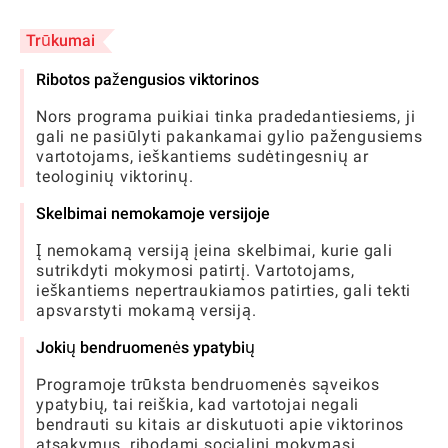
Trūkumai
Ribotos pažengusios viktorinos
Nors programa puikiai tinka pradedantiesiems, ji
gali ne pasiūlyti pakankamai gylio pažengusiems
vartotojams, ieškantiems sudėtingesnių ar
teologinių viktorinų.
Skelbimai nemokamoje versijoje
Į nemokamą versiją įeina skelbimai, kurie gali
sutrikdyti mokymosi patirtį. Vartotojams,
ieškantiems nepertraukiamos patirties, gali tekti
apsvarstyti mokamą versiją.
Jokių bendruomenės ypatybių
Programoje trūksta bendruomenės sąveikos
ypatybių, tai reiškia, kad vartotojai negali
bendrauti su kitais ar diskutuoti apie viktorinos
atsakymus, ribodami socialinį mokymąsi.