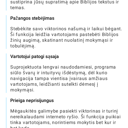
sustiprina jūsų supratimą apie Biblijos tekstus ir
temas.
Pažangos stebėjimas
Stebėkite savo viktorinos našumą ir laikui bėgant.
Ši funkcija leidžia vartotojams pastebėti Biblijos
žinių augimą, skatinant nuolatinį mokymąsi ir
tobulėjimą.
Vartotojui patogi sąsaja
Suprojektuota lengvai naudodamiesi, programa
siūlo švarų ir intuityvų išdėstymą, dėl kurio
navigacija tampa vientisa įvairaus amžiaus
vartotojams, leidžianti sutelkti dėmesį į
mokymąsi.
Prieiga neprisijungus
Mėgaukitės galimybe pasiekti viktorinas ir turinį
nereikalaudami interneto ryšio. Ši funkcija puikiai
tinka vartotojams, norintiems mokytis bet kur ir