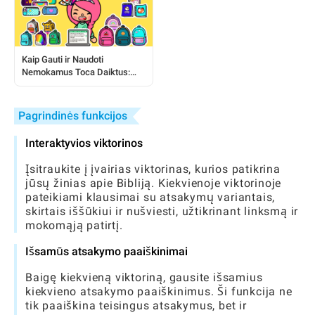
Kaip Gauti ir Naudoti
Nemokamus Toca Daiktus:
Išsamus Žaidėjo Vadovas
Pagrindinės funkcijos
Interaktyvios viktorinos
Įsitraukite į įvairias viktorinas, kurios patikrina
jūsų žinias apie Bibliją. Kiekvienoje viktorinoje
pateikiami klausimai su atsakymų variantais,
skirtais iššūkiui ir nušviesti, užtikrinant linksmą ir
mokomąją patirtį.
Išsamūs atsakymo paaiškinimai
Baigę kiekvieną viktoriną, gausite išsamius
kiekvieno atsakymo paaiškinimus. Ši funkcija ne
tik paaiškina teisingus atsakymus, bet ir