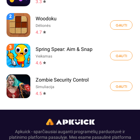
3.3
2
Woodoku
GAUTI
Dėlionės
4.7
3
Spring Spear: Aim & Snap
GAUTI
Veiksmas
4.6
Zombie Security Control
GAUTI
Simuliacija
4.5
Apkuick - sparčiausiai auganti programėlių parduotuvė ir
platinimo platforma pasaulyje. Mes esame pasaulinė platforma