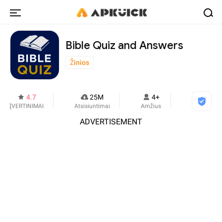
Bible Quiz and Answers
Žinios
4.7
25M
4+
ĮVERTINIMAI
Atsisiuntimai
Amžius
ADVERTISEMENT