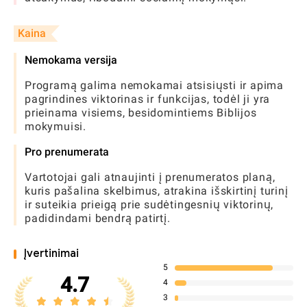
Kaina
Nemokama versija
Programą galima nemokamai atsisiųsti ir apima
pagrindines viktorinas ir funkcijas, todėl ji yra
prieinama visiems, besidomintiems Biblijos
mokymuisi.
Pro prenumerata
Vartotojai gali atnaujinti į prenumeratos planą,
kuris pašalina skelbimus, atrakina išskirtinį turinį
ir suteikia prieigą prie sudėtingesnių viktorinų,
padidindami bendrą patirtį.
Įvertinimai
5
4.7
4
3