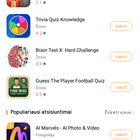
3.1
Trivia Quiz Knowledge
GAUTI
Žinios
4.2
Brain Test X: Hard Challenge
GAUTI
Žinios
4.8
Guess The Player Football Quiz
GAUTI
Žinios
4.5
Populiariausi atsisiuntimai
Žiūrėti visus
1
AI Marvels - AI Photo & Video
GAUTI
Fotografija