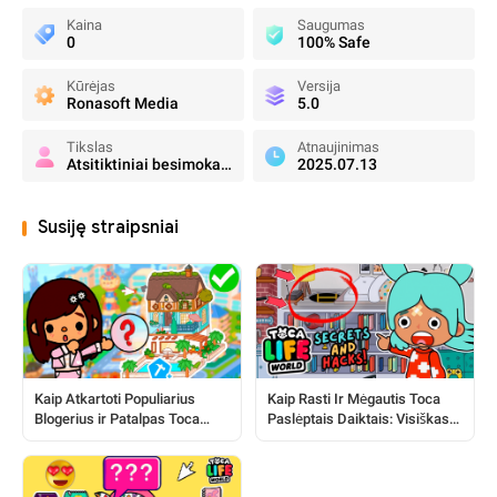
Kaina
Saugumas
0
100% Safe
Kūrėjas
Versija
Ronasoft Media
5.0
Tikslas
Atnaujinimas
Atsitiktiniai besimokantieji
2025.07.13
Susiję straipsniai
Kaip Atkartoti Populiarius
Kaip Rasti Ir Mėgautis Toca
Blogerius ir Patalpas Toca
Paslėptais Daiktais: Visiškas
Pasaulyje
Vadovas