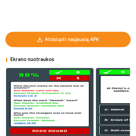
Atsisiųsti naujausią APK
Ekrano nuotraukos