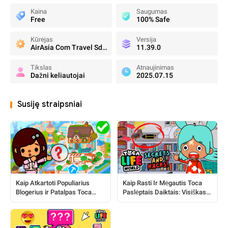
Kaina
Saugumas
Free
100% Safe
Kūrėjas
Versija
AirAsia Com Travel Sdn Berhad
11.39.0
Tikslas
Atnaujinimas
Dažni keliautojai
2025.07.15
Susiję straipsniai
Kaip Atkartoti Populiarius
Kaip Rasti Ir Mėgautis Toca
Blogerius ir Patalpas Toca
Paslėptais Daiktais: Visiškas
Pasaulyje
Vadovas