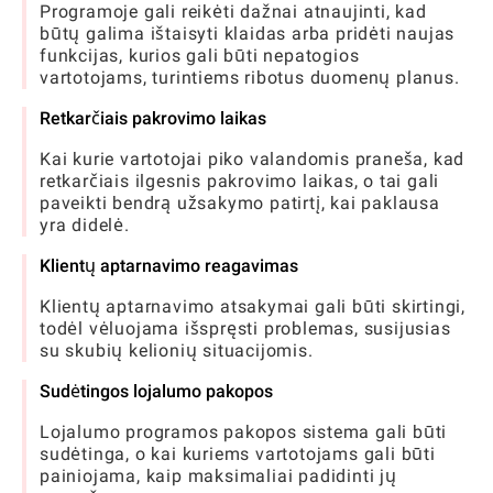
Programoje gali reikėti dažnai atnaujinti, kad
būtų galima ištaisyti klaidas arba pridėti naujas
funkcijas, kurios gali būti nepatogios
vartotojams, turintiems ribotus duomenų planus.
Retkarčiais pakrovimo laikas
Kai kurie vartotojai piko valandomis praneša, kad
retkarčiais ilgesnis pakrovimo laikas, o tai gali
paveikti bendrą užsakymo patirtį, kai paklausa
yra didelė.
Klientų aptarnavimo reagavimas
Klientų aptarnavimo atsakymai gali būti skirtingi,
todėl vėluojama išspręsti problemas, susijusias
su skubių kelionių situacijomis.
Sudėtingos lojalumo pakopos
Lojalumo programos pakopos sistema gali būti
sudėtinga, o kai kuriems vartotojams gali būti
painiojama, kaip maksimaliai padidinti jų