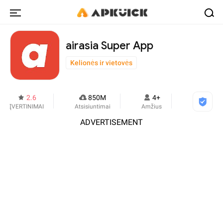
airasia Super App
Kelionės ir vietovės
2.6
850M
4+
ĮVERTINIMAI
Atsisiuntimai
Amžius
ADVERTISEMENT