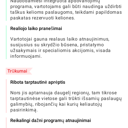
Naudodamiesi integruota apdovanojimų
programa, vartotojams gali būti naudinga uždirbti
taškus kelioms paslaugoms, teikdami papildomas
paskatas rezervuoti keliones.
Realiojo laiko pranešimai
Vartotojai gauna realaus laiko atnaujinimus,
susijusius su skrydžio būsena, pristatymo
užsakymais ir specialiomis akcijomis, visada
informuojami.
Trūkumai
Ribota tarptautinė aprėptis
Nors jis aptarnauja daugelį regionų, tam tikrose
tarptautinėse vietose gali trūkti išsamių paslaugų
galimybių, ribojančių kai kurių keliautojų
pasirinkimą.
Reikalingi dažni programų atnaujinimai