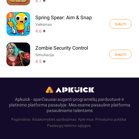
4.7
3
Spring Spear: Aim & Snap
GAUTI
Veiksmas
4.6
Zombie Security Control
GAUTI
Simuliacija
4.5
Apkuick - sparčiausiai auganti programėlių parduotuvė ir
platinimo platforma pasaulyje. Mes esame pasaulinė platforma
pasauliniams talentams
Pagrindinis
Atsakomybės apribojimas
Apie mus
Privatumo politika
Paslaugų teikimo sąlygos