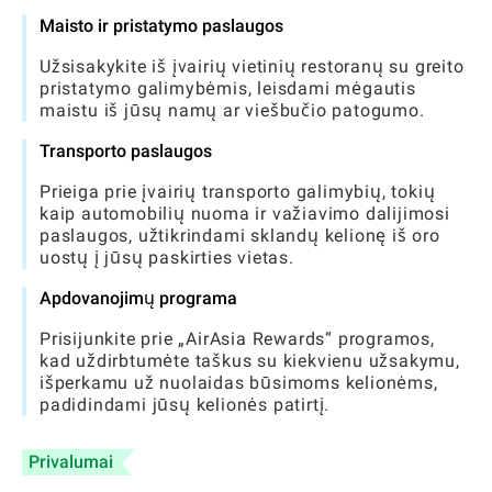
Maisto ir pristatymo paslaugos
Užsisakykite iš įvairių vietinių restoranų su greito
pristatymo galimybėmis, leisdami mėgautis
maistu iš jūsų namų ar viešbučio patogumo.
Transporto paslaugos
Prieiga prie įvairių transporto galimybių, tokių
kaip automobilių nuoma ir važiavimo dalijimosi
paslaugos, užtikrindami sklandų kelionę iš oro
uostų į jūsų paskirties vietas.
Apdovanojimų programa
Prisijunkite prie „AirAsia Rewards“ programos,
kad uždirbtumėte taškus su kiekvienu užsakymu,
išperkamu už nuolaidas būsimoms kelionėms,
padidindami jūsų kelionės patirtį.
Privalumai