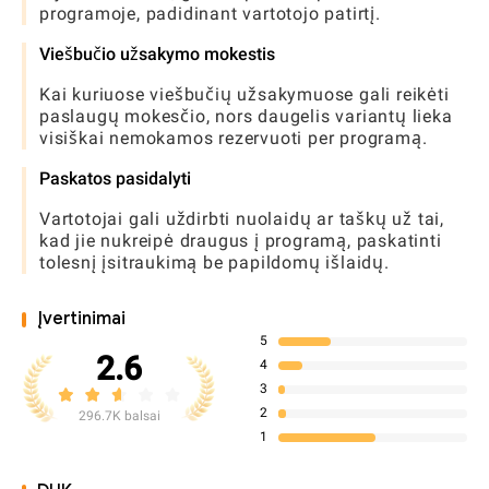
programoje, padidinant vartotojo patirtį.
Viešbučio užsakymo mokestis
Kai kuriuose viešbučių užsakymuose gali reikėti
paslaugų mokesčio, nors daugelis variantų lieka
visiškai nemokamos rezervuoti per programą.
Paskatos pasidalyti
Vartotojai gali uždirbti nuolaidų ar taškų už tai,
kad jie nukreipė draugus į programą, paskatinti
tolesnį įsitraukimą be papildomų išlaidų.
Įvertinimai
5
2.6
4
3
2
296.7K balsai
1