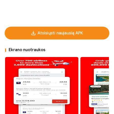
Atsisiųsti naujausią APK
Ekrano nuotraukos