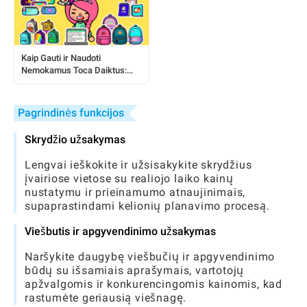
Kaip Gauti ir Naudoti
Nemokamus Toca Daiktus:
Išsamus Žaidėjo Vadovas
Pagrindinės funkcijos
Skrydžio užsakymas
Lengvai ieškokite ir užsisakykite skrydžius
įvairiose vietose su realiojo laiko kainų
nustatymu ir prieinamumo atnaujinimais,
supaprastindami kelionių planavimo procesą.
Viešbutis ir apgyvendinimo užsakymas
Naršykite daugybę viešbučių ir apgyvendinimo
būdų su išsamiais aprašymais, vartotojų
apžvalgomis ir konkurencingomis kainomis, kad
rastumėte geriausią viešnagę.