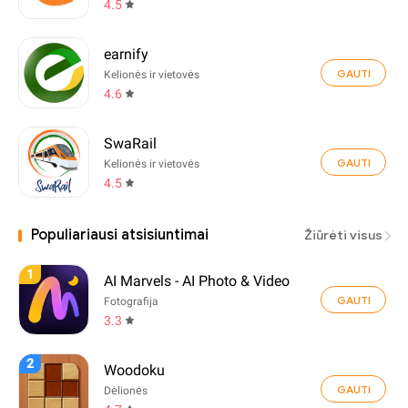
4.5
earnify
GAUTI
Kelionės ir vietovės
4.6
SwaRail
GAUTI
Kelionės ir vietovės
4.5
Populiariausi atsisiuntimai
Žiūrėti visus
1
AI Marvels - AI Photo & Video
GAUTI
Fotografija
3.3
2
Woodoku
GAUTI
Dėlionės