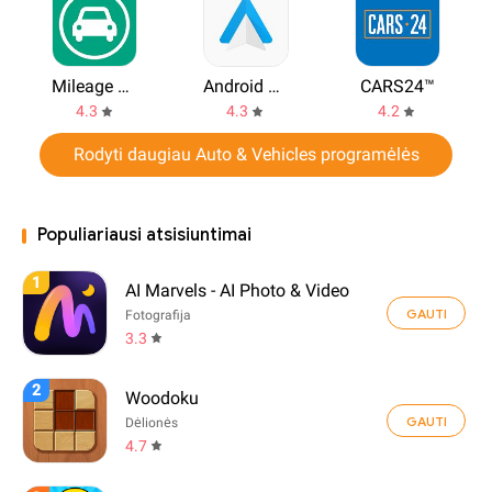
Mileage Tracker by Driversnote
Android Auto
CARS24™
4.3
4.3
4.2
Rodyti daugiau Auto & Vehicles programėlės
Populiariausi atsisiuntimai
1
AI Marvels - AI Photo & Video
GAUTI
Fotografija
3.3
2
Woodoku
GAUTI
Dėlionės
4.7