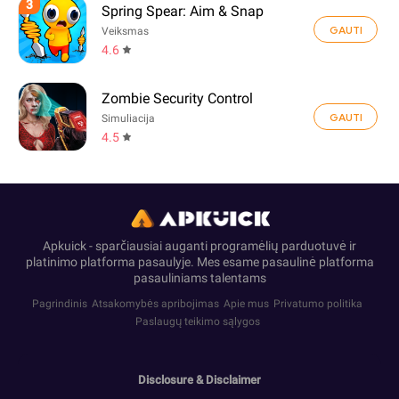
3
Spring Spear: Aim & Snap
GAUTI
Veiksmas
4.6
Zombie Security Control
GAUTI
Simuliacija
4.5
Apkuick - sparčiausiai auganti programėlių parduotuvė ir
platinimo platforma pasaulyje. Mes esame pasaulinė platforma
pasauliniams talentams
Pagrindinis
Atsakomybės apribojimas
Apie mus
Privatumo politika
Paslaugų teikimo sąlygos
Disclosure & Disclaimer