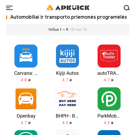
Automobiliai ir transporto priemonės programėlės
Viršus 1 ~ 9
/ Iš viso 16
Carvana: Buy/Sell Used Cars
Kijiji Autos
autoTRADER.ca
4.8
4.7
4.7
Openbay
BHPH - Buy Here Pay Here
ParkMobile: Park. Pay. Go.
4.7
4.5
4.5