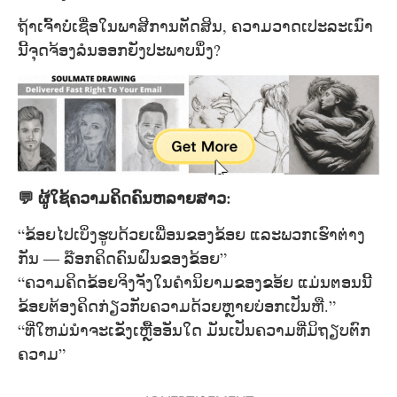
ຖ້າເຈົ້າບໍ່ເຊື່ອໃນພາສີການຕັດສິນ, ຄວາມວາດເປະລະເນົາ
ນີ້ຈຸດຈ້ອງລໍນອອກຍັງປະພາບນຶ່ງ?
💬 ຜູ້ໃຊ້ຄວາມຄິດຄົນຫລາຍສາວ:
“ຂ້ອຍໄປເບິ່ງຮູບດ້ວຍເພື່ອນຂອງຂ້ອຍ ແລະພວກເຮົາຕ່າງ
ກັນ — ລ໊ອກຄິດຄົນຝົນຂອງຂ້ອຍ”
“ຄວາມຄິດຂ້ອຍຈິງຈັງໃນຄໍານິຍາມຂອງຂອ້ຍ ແມ່ນຕອນນີ້
ຂ້ອຍຕ້ອງຄິດກ່ຽວກັບຄວາມດ້ວຍຫຼາຍບ່ອກເປັນຫື.”
“ທີ່ໃຫມ່ນໍາຈະເຂັງເຫຼື້ອອັນໃດ ມັນເປັນຄວາມທີ່ມິຖຽບຕົກ
ຄວາມ”