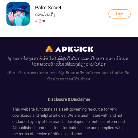
Palm Secret
ໂຫຼດ
ຄວາມບັນເທີງ
4.2
Apkuick-ໂຮງແຮມທີ່ເຕີບໂຕໄວທີ່ສຸດໃນໂລກ ແລະເປັນແຜ່ນຄວາມຄິດຂອງ
ໂລກ ພວກເຮົາເປັນເວທີຂອງລ່ຽງລານໃນໂລກ
ເຮືອນ
ເງື່ອນໄຂການປະກອບເຫດ
ກ່ຽວກັບພວກເຮົາ
ນະໂຍບາຍຄວາມເປັນສ່ວນຕົວ
ເງື່ອນໄຂຂອງການໃຫ້ບໍລິການ
Disclosure & Disclaimer
This website functions as a self-governing resource for APK
downloads and helpful articles. We are unaffiliated with and not
endorsed by any of the brands, developers, or entities referenced.
All published content is for informational use and complies with
the terms of service of official platforms.