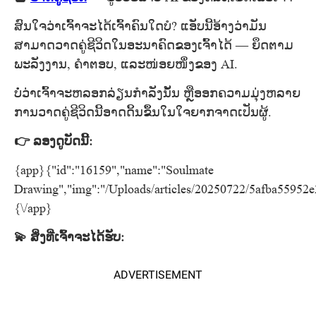
ສົນໃຈວ່າເຈົ້າຈະໄດ້ເຈົ້າຄົນໃດບໍ? ແອັບນີ້ອ້າງວ່າມັນ
ສາມາດວາດຄູ່ຊີວິດໃນອະນາຄົດຂອງເຈົ້າໄດ້ — ຍຶດຕາມ
ພະລັງງານ, ຄຳຕອບ, ແລະໜ່ອຍໜຶ່ງຂອງ AI.
ບໍ່ວ່າເຈົ້າຈະຫລອກລ່ຽນກຳລັງນັ້ນ ຫຼືອອກຄວາມມຸ່ງຫລາຍ
ການວາດຄູ່ຊີວິດນີ້ອາດດິ້ນຂຶ້ນໃນໃຈຍາກຈາດເປັນຜູ້.
👉 ລອງດູບັດນີ້:
{app}{"id":"16159","name":"Soulmate
Drawing","img":"/Uploads/articles/20250722/5afba55952
{\/app}
💫 ສິ່ງທີ່ເຈົ້າຈະໄດ້ຮັບ:
ADVERTISEMENT