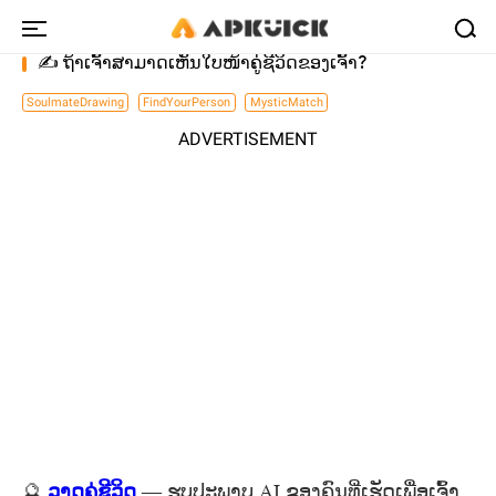
✍️ ຖ້າເຈົ້າສາມາດເຫັນໃບໜ້າຄູ່ຊີວິດຂອງເຈົ້າ?
SoulmateDrawing
FindYourPerson
MysticMatch
ADVERTISEMENT
🔮
ວາດຄູ່ຊີວິດ
— ຮູບປະພາບ AI ຂອງຄົນທີ່ເຮັດເພື່ອເຈົ້າ