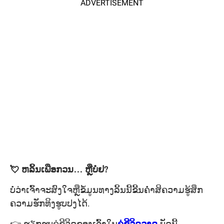
ADVERTISEMENT
💘 ຫລິ້ນເພືອກວນ… ຫຼືບໍ່ຢ?
ບໍ່ວ່າເຈົ້າຈະສົງໃຈຫຼືຂໍ້ມູນທາງລິ້ນນີ້ຂີ້ນຄ່ໍາສິຄວາມຮູ້ສຶກ
ຄວາມຮັກທິງຮູບປງໄດ້.