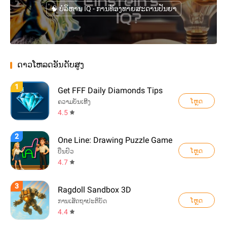
🧠 ບໍລິຫານ IQ - ການທ້ອງທາຍສະດານປັນຍາ
ດາວໂຫລດອັນດັບສູງ
1
Get FFF Daily Diamonds Tips
ໂຫຼດ
ຄວາມບັນເທີງ
4.5
2
One Line: Drawing Puzzle Game
ໂຫຼດ
ປິ່ນປົວ
4.7
3
Ragdoll Sandbox 3D
ໂຫຼດ
ການເສັດຖາປະຕິບັດ
4.4