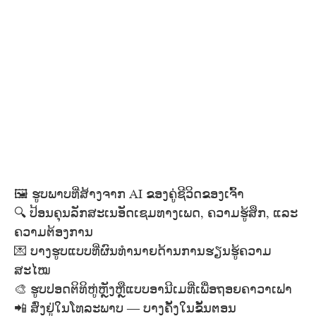
🖼️ ຮູບພາບທີ່ສ້າງຈາກ AI ຂອງຄູ່ຊີວິດຂອງເຈົ້າ
🔍 ປ້ອນຄຸນລັກສະເນອັດເຊມທາງເພດ, ຄວາມຮູ້ສຶກ, ແລະ
ຄວາມຕ້ອງການ
💌 ບາງຮູບແບບທີ່ຜົນທຳນາຍດ້ານການຮຽນຮູ້ຄວາມ
ສະໄໝ
🎨 ຮູບປອດຕິທິຫູ່ຫຼັງຫຼືແບບອານີເມທີ່ເພື່ອຖອຍຄາວາເຟາ
📲 ສົ່ງຢູ່ໃນໂທລະພາບ — ບາງຄັ້ງໃນຂັ້ນຕອນ