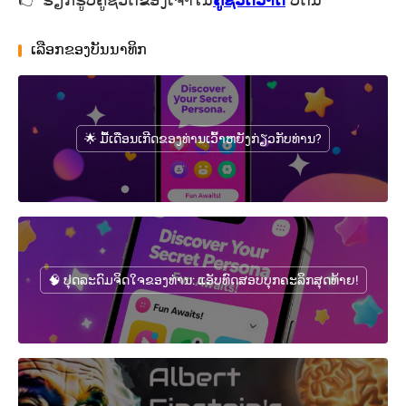
👉 ຮຽກຮູບຄູ່ຊີວິດຂອງເຈົ້າໃນ
ຄູ່ຊີວິດວາດ
ບັດນີ້
ເລືອກຂອງບັນນາທິກ
🌟 ມື້ເດືອນເກີດຂອງທ່ານເວົ້າຫຍັງກ່ຽວກັບທ່ານ?
🧠 ປຸດລະດົມຈິດໃຈຂອງທ່ານ: ແອັບທົດສອບບຸກຄະລິກສຸດທ້າຍ!