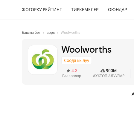
ЖОГОРКУ РЕЙТИНГ
ТИРКЕМЕЛЕР
ОЮНДАР
Башкы бет
›
apps
›
Woolworths
Woolworths
Соода кылуу
4.3
900M
Баалоолор
ЖҮКТӨП АЛУУЛАР