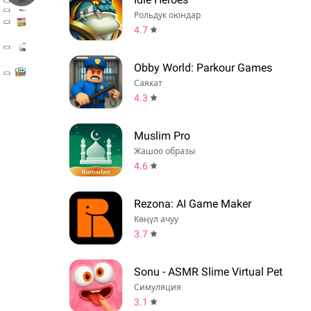
Рольдук оюндар
4.7
Obby World: Parkour Games
Саякат
4.3
Muslim Pro
Жашоо образы
4.6
Rezona: AI Game Maker
Көңүл ачуу
3.7
Sonu - ASMR Slime Virtual Pet
Симуляция
3.1