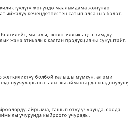
ткиликтүүлүгү жөнүндө маалымдама жөнүндө
натыйжалуу кечеңдетпестен сатып алсаңыз болот.
 белгилейт, мисалы, экологиялык аң-сезимдүү
лык жана этикалык калган продукцияны сунуштайт.
 жеткиликтүү болбой калышы мүмкүн, ал эми
олдонуучуларынын алыскы аймактарда колдонулуш
роолорду, айрыкча, ташып өтүү учурунда, соода
ыймылы учурунда кыйроого учурады.