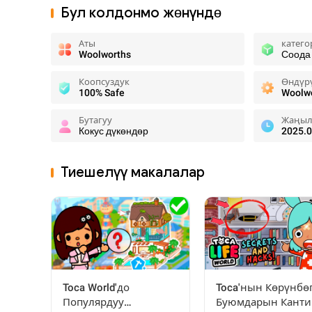
Бул колдонмо жөнүндө
Аты
катего
Woolworths
Соода
Коопсуздук
Өндүр
100% Safe
Woolwo
Бутагуу
Жаңыл
Кокус дүкөндөр
2025.0
Тиешелүү макалалар
Toca World'до
Toca'нын Көрүнбө
Популярдуу
Буюмдарын Канти