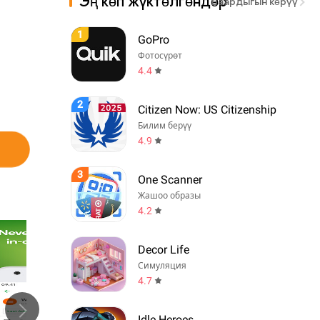
Эң көп жүктөлгөндөр
Баардыгын көрүү
1
GoPro
Фотосүрөт
4.4
2
Citizen Now: US Citizenship
Билим берүү
4.9
3
One Scanner
Жашоо образы
4.2
Decor Life
Симуляция
4.7
Idle Heroes