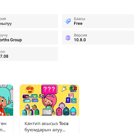
рия
Баасы
 кылуу
Free
үүчү
Версия
rths Group
10.8.0
оо
7.08
гөн
Кантип акысыз Toca
п
буюмдарын алуу