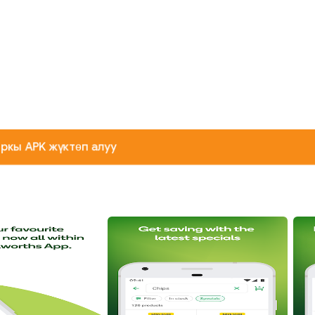
ркы APK жүктөп алуу