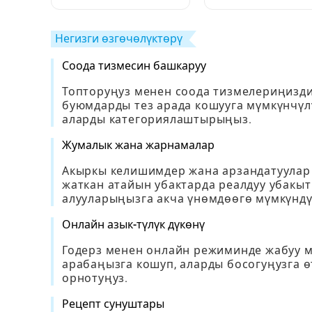
Блогерлерди жана
Табуу жана Баалоо
Бөлмөлөрдү Кантип
Толук Нускамалар
Кайталаса Болот
Негизги өзгөчөлүктөрү
Соода тизмесин башкаруу
Топторуңуз менен соода тизмелериңизди
буюмдарды тез арада кошууга мүмкүнчүл
аларды категориялаштырыңыз.
Жумалык жана жарнамалар
Акыркы келишимдер жана арзандатуулар
жаткан атайын убактарда реалдуу убакыт
алууларыңызга акча үнөмдөөгө мүмкүндү
Онлайн азык-түлүк дүкөнү
Годерз менен онлайн режиминде жабуу м
арабаңызга кошуп, аларды босогуңузга ө
орнотуңуз.
Рецепт сунуштары