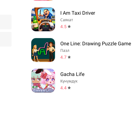
I Am Taxi Driver
Саякат
4.5
One Line: Drawing Puzzle Game
Пазл
4.7
Gacha Life
Күнүмдүк
4.4