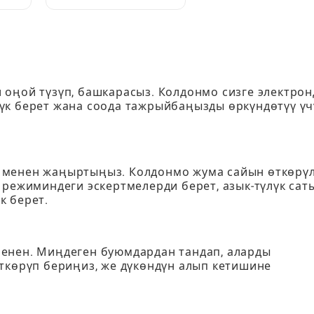
:
жана колдонуу керек:
Толук ойноткучтун
колдонмосу
 оңой түзүп, башкарасыз. Колдонмо сизге электрон
үк берет жана соода тажрыйбаңызды өркүндөтүү үч
 менен жаңыртыңыз. Колдонмо жума сайын өткөрү
 режиминдеги эскертмелерди берет, азык-түлүк сат
к берет.
енен. Миңдеген буюмдардан тандап, аларды
ткөрүп бериңиз, же дүкөндүн алып кетишине