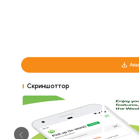
Акы
Скриншоттор