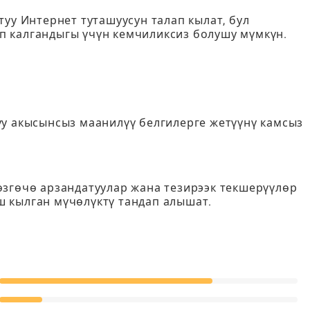
туу Интернет туташуусун талап кылат, бул
 калгандыгы үчүн кемчиликсиз болушу мүмкүн.
уу акысынсыз маанилүү белгилерге жетүүнү камсыз
өзгөчө арзандатуулар жана тезирээк текшерүүлөр
 кылган мүчөлүктү тандап алышат.