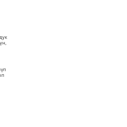
дук
үн,
лүп
ып