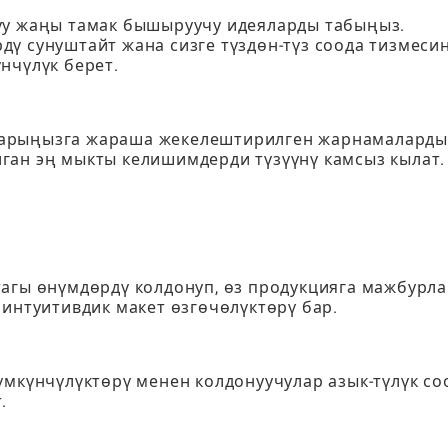
уу жаңы тамак бышыруучу идеяларды табыңыз.
ү сунуштайт жана сизге түздөн-түз соода тизмеси
нчүлүк берет.
тарыңызга жараша жекелештирилген жарнамаларды
ган эң мыкты келишимдерди түзүүнү камсыз кылат.
агы өнүмдөрдү колдонуп, өз продукцияга мажбурла
 интуитивдик макет өзгөчөлүктөрү бар.
үмкүнчүлүктөрү менен колдонуучулар азык-түлүк со
.