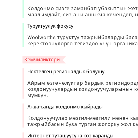
Колдонмо сизге заманбап убакыттын же
маалымдайт, сиз аны ашыкча кечеңдеп, 
Туруктуулук фокусу
Woolworths туруктуу тажрыйбаларды баса
керектөөчүлөргө тегиздөө үчүн органика
Кемчиликтери
Чектелген регионалдык болушу
Айрым өзгөчөлүктөр бардык региондордо
колдонуучулардын колдонуучуларынын к
мүмкүн.
Анда-санда колдонмо кыйрады
Колдонуучулар мезгил-мезгили менен кый
тажрыйбасын буза турган жогорку жол к
Интернет туташуусуна көз каранды