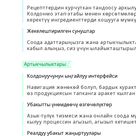
Рецепттердин курчуткан тандоосу аркыл
Колдонмо этап-этабы менен көрсөтмөлөрд
керектүү ингредиенттерди кошууга мүмкү
Жекелештирилген сунуштар
Соода адаттарыңызга жана артыкчылык
кабыл алыңыз, сиз үчүн ылайыкташтырыл
Артыкчылыктары
Колдонуучунун ыңгайлуу интерфейси
Навигация жөнөкөй болуп, бардык куракт
өз продукциясын тапканга аракет кылган
Убакытты үнөмдөөчү өзгөчөлүктөр
Азык-түлүк тизмеси жана онлайн соода м
кылуу процессин агызып, агызып кетишет
Реалдуу убакыт жаңыртуулары