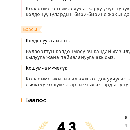
Колдонмо оптималдуу аткаруу үчүн турук
колдонуучулардын бири-бирине жакындап
Баасы
Колдонууга акысыз
Вулворттун колдонмосу эч кандай жазыл
кылууга жана пайдаланууга акысыз.
Кошумча мүчөлүк
Колдонмо акысыз ал эми колдонуучулар 
сыяктуу кошумча артыкчылыктарды сунуш
Баалоо
5
4.3
4