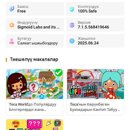
Баасы
Коопсуздук
Free
100% Safe
Өндүрүүчү
Версия
Sigmoid Labs and its Affiliates
7.1.5.568419646
Бутагуу
Жаңылоо
Саякат ышкыбоздору
2025.06.24
Тиешелүү макалалар
Toca World'до Популярдуу
Toca'нын Көрүнбөгөн
Блогерлерди жана
Буюмдарын Кантип Табуу
Бөлмөлөрдү Кантип
жана Баалоо: Толук
Кайталаса Болот
Нускамалар