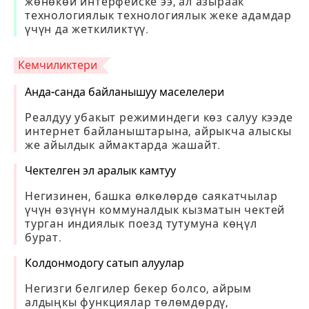
жөнөкөй интерфейске ээ, ал азыраак
технологиялык технологиялык жеке адамдар
үчүн да жеткиликтүү.
Кемчиликтери
Анда-санда байланышуу маселелери
Реалдуу убакыт режиминдеги көз салуу кээде
интернет байланыштарына, айрыкча алыскы
же айылдык аймактарда жашайт.
Чектелген эл аралык камтуу
Негизинен, башка өлкөлөрдө саякатчылар
үчүн өзүнүн коммуналдык кызматын чектей
турган индиялык поезд тутумуна көңүл
бурат.
Колдонмодогу сатып алуулар
Негизги белгилер бекер болсо, айрым
алдыңкы функциялар төлөмдөрдү,