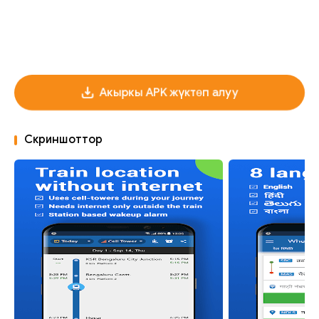
Акыркы APK жүктөп алуу
Скриншоттор