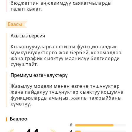
бюджеттин аң-сезимдүү саякатчыларды
талап кылат.
Баасы
Акысыз версия
Колдонуучуларга негизги функционалдык
мүмкүнчүлүктөргө жол бербей, көзөмөлдөө
жана график сыяктуу маанилүү белгилерди
сунуштайт.
Премиум өзгөчөлүктөрү
Жазылуу модели менен өзгөчө түшүнүктөр
жана пайдалуу түшүнүктөр сыяктуу кошумча
функцияларды ачыңыз, жалпы тажрыйбаны
күчөтүү.
Баалоо
5
4