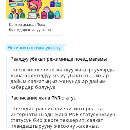
Кантип акысыз Toca
буюмдарын алуу жана
колдонуу керек: Толук
ойноткучтун колдонмосу
Негизги өзгөчөлүктөрү
Реалдуу убакыт режиминде поезд макамы
Поезд жерлерине жандуу жаңыртууларды
жана болжолдуу келүү убактысы, сиз ар
дайым саякатыңыз жөнүндө ар дайым
кабардар болуңуз.
Расписание жана PNR статус
Поезддин расписаниени, интернатка,
интернатыңызды жана PNR статусуңуздун
статусун бир жерге текшерип, саякат
пландаштырууну жасоону жасаңыз.