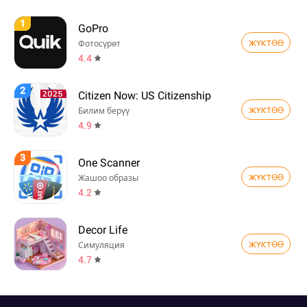
1
GoPro
ЖҮКТӨӨ
Фотосүрөт
4.4
2
Citizen Now: US Citizenship
ЖҮКТӨӨ
Билим берүү
4.9
3
One Scanner
ЖҮКТӨӨ
Жашоо образы
4.2
Decor Life
ЖҮКТӨӨ
Симуляция
4.7