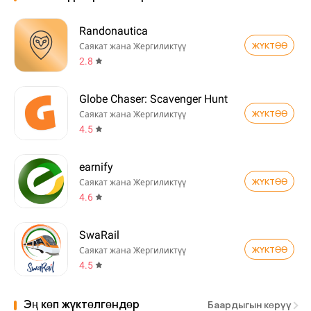
Randonautica
ЖҮКТӨӨ
Саякат жана Жергиликтүү
2.8
Globe Chaser: Scavenger Hunt
ЖҮКТӨӨ
Саякат жана Жергиликтүү
4.5
earnify
ЖҮКТӨӨ
Саякат жана Жергиликтүү
4.6
SwaRail
ЖҮКТӨӨ
Саякат жана Жергиликтүү
4.5
Эң көп жүктөлгөндөр
Баардыгын көрүү