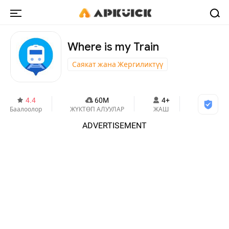
Where is my Train
Саякат жана Жергиликтүү
4.4
60M
4+
Баалоолор
ЖҮКТӨП АЛУУЛАР
ЖАШ
ADVERTISEMENT