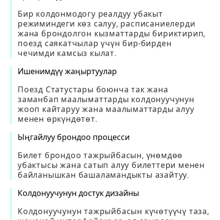
Бир колдонмодогу реалдуу убакыт
режиминдеги көз салуу, расписаниелерди
жана брондолгон кызматтарды бириктирип,
поезд саякатчылар үчүн бир-бирден
чечимди камсыз кылат.
Ишенимдүү жаңыртуулар
Поезд Статустары боюнча так жана
заманбап маалыматтарды колдонуучунун
жооп кайтаруу жана маалыматтарды алуу
менен өркүндөтөт.
Ыңгайлуу брондоо процесси
Билет брондоо тажрыйбасын, үнөмдөө
убактысы жана сатып алуу билеттери менен
байланышкан башаламандыкты азайтуу.
Колдонуучунун достук дизайны
Колдонуучунун тажрыйбасын күчөтүүчү таза,