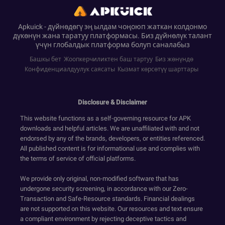
Apkuick - дүйнөдөгү эң ылдам чоңоюп жаткан колдонмо
дүкөнүн жана таратуу платформасы. Биз дүйнөлүк талант
үчүн глобалдык платформа болуп саналабыз
Башкы бет
Жоопкерчиликтен баш тартуу
Биз жөнүндө
Конфиденциалдуулук саясаты
Кызмат көрсөтүү шарттары
Disclosure & Disclaimer
This website functions as a self-governing resource for APK
downloads and helpful articles. We are unaffiliated with and not
endorsed by any of the brands, developers, or entities referenced.
All published content is for informational use and complies with
the terms of service of official platforms.
We provide only original, non-modified software that has
undergone security screening, in accordance with our Zero-
Transaction and Safe-Resource standards. Financial dealings
are not supported on this website. Our resources and text ensure
a compliant environment by rejecting deceptive tactics and