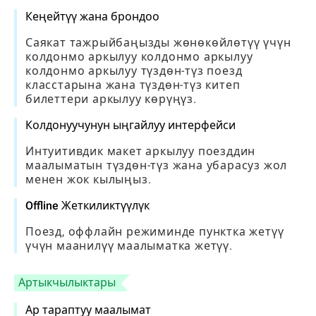
Кеңейтүү жана брондоо
Саякат тажрыйбаңызды жөнөкөйлөтүү үчүн
колдонмо аркылуу колдонмо аркылуу
колдонмо аркылуу түздөн-түз поезд
класстарына жана түздөн-түз китеп
билеттери аркылуу көрүңүз.
Колдонуучунун ыңгайлуу интерфейси
Интуитивдик макет аркылуу поезддин
маалыматын түздөн-түз жана убарасуз жол
менен жок кылыңыз.
Offline Жеткиликтүүлүк
Поезд, оффлайн режиминде пунктка жетүү
үчүн маанилүү маалыматка жетүү.
Артыкчылыктары
Ар тараптуу маалымат