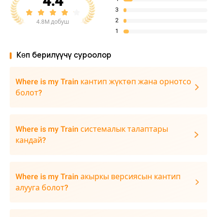
4.4
3
2
4.8M добуш
1
Көп берилүүчү суроолор
Where is my Train кантип жүктөп жана орнотсо
болот?
Where is my Train системалык талаптары
кандай?
Where is my Train акыркы версиясын кантип
алууга болот?