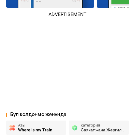
ADVERTISEMENT
Бул колдонмо жөнүндө
Аты
категория
Where is my Train
Саякат жана Жергиликтүү