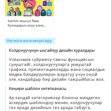
Кантип акысыз Toca
буюмдарын алуу жана
колдонуу керек: Толук
ойноткучтун колдонмосу
Негизги өзгөчөлүктөрү
Колдонуучунун ыңгайлуу дизайн куралдары
Vistacreate сүйрөөчү-тамчы функциясын
сунуштайт, колдонуучуларга укмуштай
графика, презентацияларды жана социалдык
медиа билдирүүлөрүн жаратуу үчүн оңой
эле, кандайдыр бир дизайн тажрыйбасы жок.
Кеңири шаблон китепканасы
Ар кандай категориялар боюнча миңдеген
аскердик шаблондор менен, колдонуучулар
тез арада дизайнын тез арада табууга,