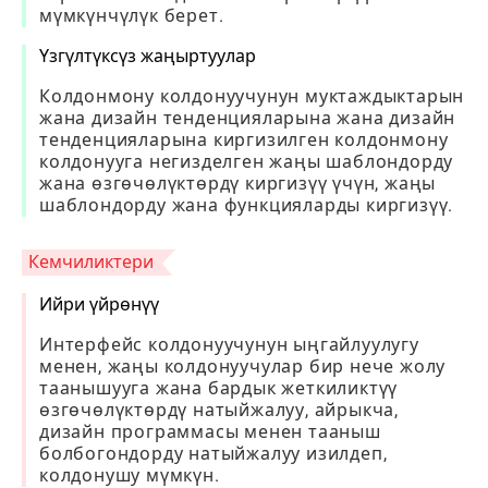
мүмкүнчүлүк берет.
Үзгүлтүксүз жаңыртуулар
Колдонмону колдонуучунун муктаждыктарын
жана дизайн тенденцияларына жана дизайн
тенденцияларына киргизилген колдонмону
колдонууга негизделген жаңы шаблондорду
жана өзгөчөлүктөрдү киргизүү үчүн, жаңы
шаблондорду жана функцияларды киргизүү.
Кемчиликтери
Ийри үйрөнүү
Интерфейс колдонуучунун ыңгайлуулугу
менен, жаңы колдонуучулар бир нече жолу
таанышууга жана бардык жеткиликтүү
өзгөчөлүктөрдү натыйжалуу, айрыкча,
дизайн программасы менен тааныш
болбогондорду натыйжалуу изилдеп,
колдонушу мүмкүн.