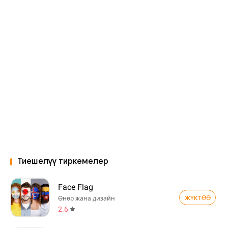
Тиешелүү тиркемелер
Face Flag
ЖҮКТӨӨ
Өнөр жана дизайн
2.6