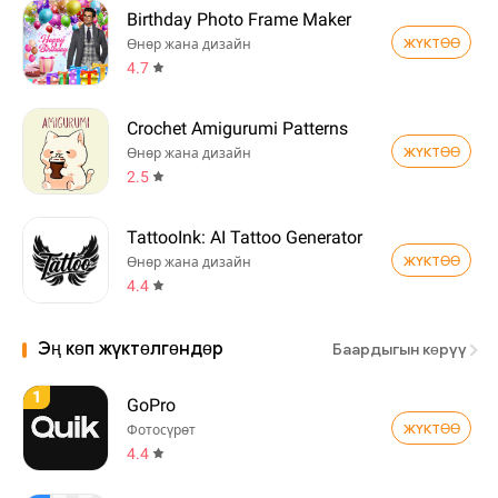
Birthday Photo Frame Maker
ЖҮКТӨӨ
Өнөр жана дизайн
4.7
Crochet Amigurumi Patterns
ЖҮКТӨӨ
Өнөр жана дизайн
2.5
TattooInk: AI Tattoo Generator
ЖҮКТӨӨ
Өнөр жана дизайн
4.4
Эң көп жүктөлгөндөр
Баардыгын көрүү
1
GoPro
ЖҮКТӨӨ
Фотосүрөт
4.4