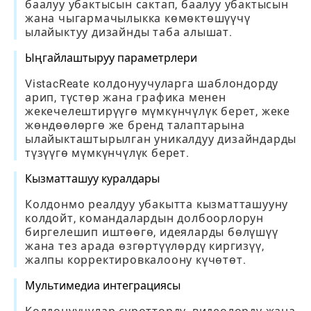
баалуу убактысын сактап, баалуу убактысын
жана чыгармачылыкка көмөктөшүүчү
ылайыктуу дизайнды таба алышат.
Ыңгайлаштыруу параметрлери
VistacReate колдонуучуларга шаблондорду
арип, түстөр жана графика менен
жекечелештирүүгө мүмкүнчүлүк берет, жеке
жөндөөлөргө же бренд талаптарына
ылайыкташтырылган уникалдуу дизайндарды
түзүүгө мүмкүнчүлүк берет.
Кызматташуу куралдары
Колдонмо реалдуу убакытта кызматташууну
колдойт, командалардын долбоорлорун
биргелешип иштөөгө, идеяларды бөлүшүү
жана тез арада өзгөртүүлөрдү киргизүү,
жалпы корректировкалоону күчөтөт.
Мультимедиа интеграциясы