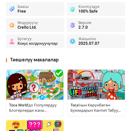
Баасы
Коопсуздук
Free
100% Safe
Өндүрүүчү
Версия
Crello Ltd.
2.7.0
Бутагуу
Жаңылоо
Кокус колдонуучулар
2025.07.07
Тиешелүү макалалар
Toca World'до Популярдуу
Toca'нын Көрүнбөгөн
Блогерлерди жана
Буюмдарын Кантип Табуу
Бөлмөлөрдү Кантип
жана Баалоо: Толук
Кайталаса Болот
Нускамалар