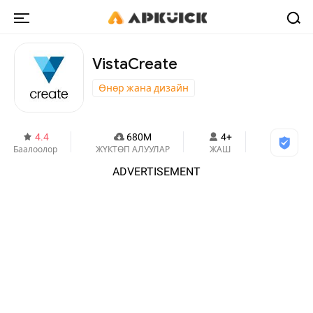
VistaCreate
Өнөр жана дизайн
4.4
680M
4+
Баалоолор
ЖҮКТӨП АЛУУЛАР
ЖАШ
ADVERTISEMENT