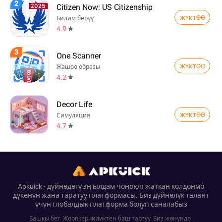
2
Citizen Now: US Citizenship
ЖҮКТӨӨ
Билим берүү
4.9
3
One Scanner
ЖҮКТӨӨ
Жашоо образы
4.2
Decor Life
ЖҮКТӨӨ
Симуляция
4.7
Apkuick - дүйнөдөгү эң ылдам чоңоюп жаткан колдонмо
дүкөнүн жана таратуу платформасы. Биз дүйнөлүк талант
үчүн глобалдык платформа болуп саналабыз
Башкы бет
Жоопкерчиликтен баш тартуу
Биз жөнүндө