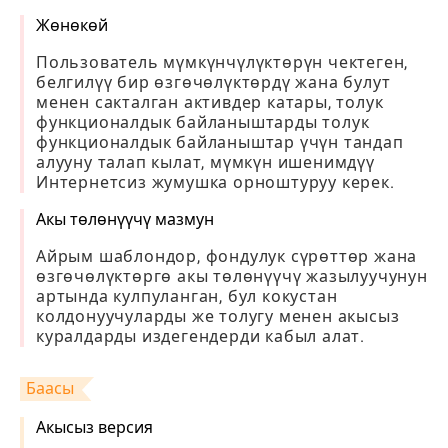
Жөнөкөй
Пользователь мүмкүнчүлүктөрүн чектеген,
белгилүү бир өзгөчөлүктөрдү жана булут
менен сакталган активдер катары, толук
функционалдык байланыштарды толук
функционалдык байланыштар үчүн тандап
алууну талап кылат, мүмкүн ишенимдүү
Интернетсиз жумушка орноштуруу керек.
Акы төлөнүүчү мазмун
Айрым шаблондор, фондулук сүрөттөр жана
өзгөчөлүктөргө акы төлөнүүчү жазылуучунун
артында кулпуланган, бул кокустан
колдонуучуларды же толугу менен акысыз
куралдарды издегендерди кабыл алат.
Баасы
Акысыз версия