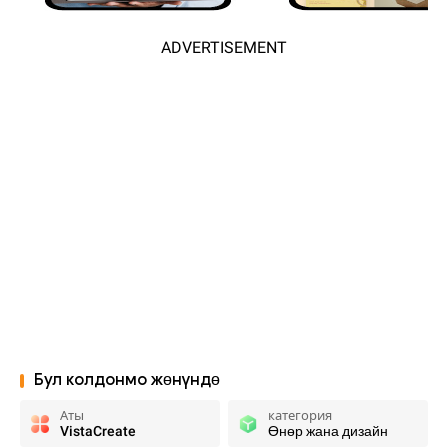
ADVERTISEMENT
Бул колдонмо жөнүндө
Аты
категория
VistaCreate
Өнөр жана дизайн