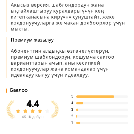
Акысыз версия, шаблондордун жана
ыңгайлаштыруу куралдары үчүн кең
китепканасына кирүүнү сунуштайт, жеке
колдонуучуларга же чакан долбоорлор үчүн
мыкты.
Премиум жазылуу
Абоненттин алдыңкы өзгөчөлүктөрүн,
премиум шаблондорун, кошумча сактоо
варианттарын ачып, аны кесипкөй
колдонуучулар жана командалар үчүн
идеалдуу кылуу үчүн идеалдуу.
Баалоо
5
4.4
4
3
2
45.1K добуш
1