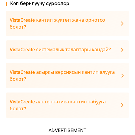
Көп берилүүчү суроолор
VistaCreate кантип жүктөп жана орнотсо
болот?
VistaCreate системалык талаптары кандай?
VistaCreate акыркы версиясын кантип алууга
болот?
VistaCreate альтернатива кантип табууга
болот?
ADVERTISEMENT