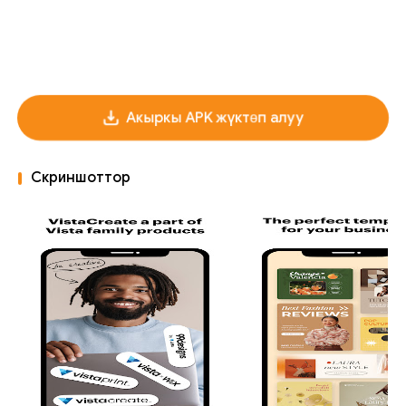
Акыркы APK жүктөп алуу
Скриншоттор