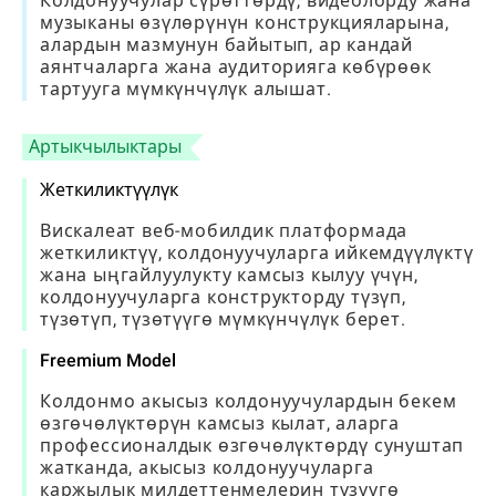
Колдонуучулар сүрөттөрдү, видеолорду жана
музыканы өзүлөрүнүн конструкцияларына,
алардын мазмунун байытып, ар кандай
аянтчаларга жана аудиторияга көбүрөөк
тартууга мүмкүнчүлүк алышат.
Артыкчылыктары
Жеткиликтүүлүк
Вискалеат веб-мобилдик платформада
жеткиликтүү, колдонуучуларга ийкемдүүлүктү
жана ыңгайлуулукту камсыз кылуу үчүн,
колдонуучуларга конструкторду түзүп,
түзөтүп, түзөтүүгө мүмкүнчүлүк берет.
Freemium Model
Колдонмо акысыз колдонуучулардын бекем
өзгөчөлүктөрүн камсыз кылат, аларга
профессионалдык өзгөчөлүктөрдү сунуштап
жатканда, акысыз колдонуучуларга
каржылык милдеттенмелерин түзүүгө