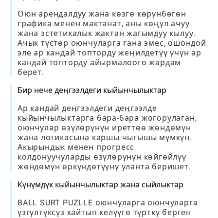
Оюн арендалдуу жана көзгө көрүнбөгөн
графика менен мактанат, аны көңүл ачуу
жана эстетикалык жактан жагымдуу кылуу.
Ачык түстөр оюнчуларга гана эмес, ошондой
эле ар кандай топторду жеңилдетүү үчүн ар
кандай топторду айырмалоого жардам
берет.
Бир нече деңгээлдеги кыйынчылыктар
Ар кандай деңгээлдеги деңгээлде
кыйынчылыктарга бара-бара жогорулаган,
оюнчулар өзүлөрүнүн иреттөө жөндөмүн
жана логикасына каршы чыгышы мүмкүн.
Акырындык менен прогресс
колдонуучуларды өзүлөрүнүн көйгөйлүү
жөндөмүн өркүндөтүүнү уланта беришет.
Күнүмдүк кыйынчылыктар жана сыйлыктар
BALL SURT PUZLLE оюнчуларга оюнчуларга
үзгүлтүксүз кайтып келүүгө түрткү берген