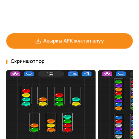
Акыркы APK жүктөп алуу
Скриншоттор