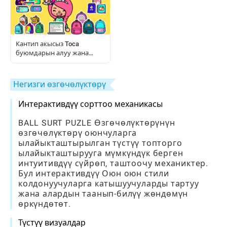
Кантип акысыз Toca
буюмдарын алуу жана
колдонуу керек: Толук
ойноткучтун колдонмосу
Негизги өзгөчөлүктөрү
Интерактивдүү сорттоо механикасы
BALL SURT PUZLE Өзгөчөлүктөрүнүн
өзгөчөлүктөрү оюнчуларга
ылайыкташтырылган түстүү топторго
ылайыкташтырууга мүмкүндүк берген
интуитивдүү сүйрөп, таштоочу механиктер.
Бул интерактивдүү Оюн оюн стили
колдонуучуларга катышуучуларды тартуу
жана алардын таанып-билүү жөндөмүн
өркүндөтөт.
Түстүү визуалдар