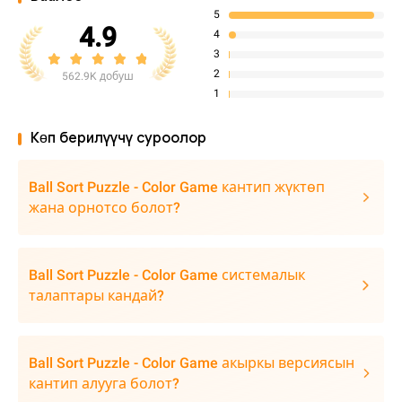
5
4.9
4
3
2
562.9K добуш
1
Көп берилүүчү суроолор
Ball Sort Puzzle - Color Game кантип жүктөп
жана орнотсо болот?
Ball Sort Puzzle - Color Game системалык
талаптары кандай?
Ball Sort Puzzle - Color Game акыркы версиясын
кантип алууга болот?