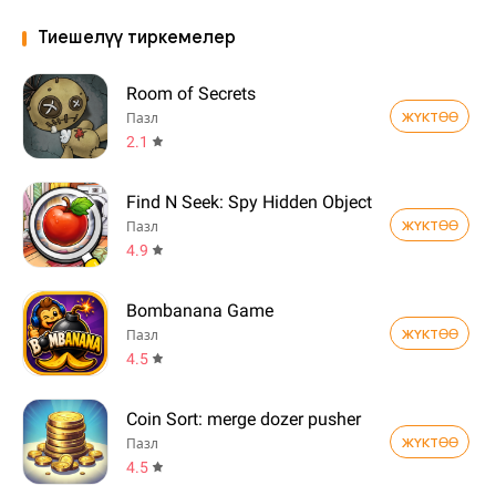
Тиешелүү тиркемелер
Room of Secrets
ЖҮКТӨӨ
Пазл
2.1
Find N Seek: Spy Hidden Object
ЖҮКТӨӨ
Пазл
4.9
Bombanana Game
ЖҮКТӨӨ
Пазл
4.5
Coin Sort: merge dozer pusher
ЖҮКТӨӨ
Пазл
4.5