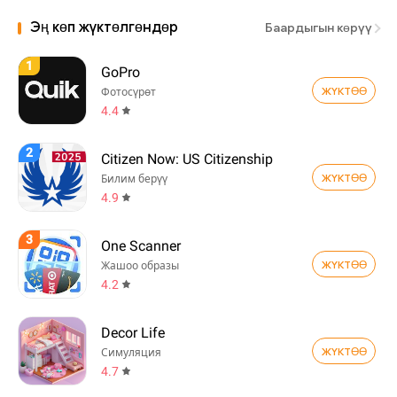
Эң көп жүктөлгөндөр
Баардыгын көрүү
1
GoPro
ЖҮКТӨӨ
Фотосүрөт
4.4
2
Citizen Now: US Citizenship
ЖҮКТӨӨ
Билим берүү
4.9
3
One Scanner
ЖҮКТӨӨ
Жашоо образы
4.2
Decor Life
ЖҮКТӨӨ
Симуляция
4.7