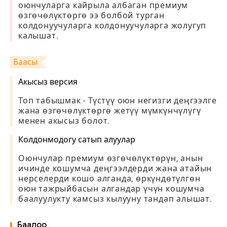
оюнчуларга кайрыла албаган премиум
өзгөчөлүктөргө ээ болбой турган
колдонуучуларга колдонуучуларга жолугуп
калышат.
Баасы
Акысыз версия
Топ табышмак - Түстүү оюн негизги деңгээлге
жана өзгөчөлүктөргө жетүү мүмкүнчүлүгү
менен акысыз болот.
Колдонмодогу сатып алуулар
Оюнчулар премиум өзгөчөлүктөрүн, анын
ичинде кошумча деңгээлдерди жана атайын
нерселерди кошо алганда, өркүндөтүлгөн
оюн тажрыйбасын алгандар үчүн кошумча
баалуулукту камсыз кылууну тандап алышат.
Баалоо