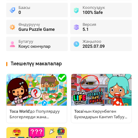
Баасы
Коопсуздук
0
100% Safe
Өндүрүүчү
Версия
Guru Puzzle Game
5.1
Бутагуу
Жаңылоо
Кокус оюнчулар
2025.07.09
Тиешелүү макалалар
Toca World'до Популярдуу
Toca'нын Көрүнбөгөн
Блогерлерди жана
Буюмдарын Кантип Табуу
Бөлмөлөрдү Кантип
жана Баалоо: Толук
Кайталаса Болот
Нускамалар