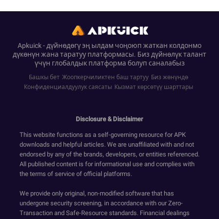
Apkuick - дүйнөдөгү эң ылдам чоңоюп жаткан колдонмо
дүкөнүн жана таратуу платформасы. Биз дүйнөлүк талант
үчүн глобалдык платформа болуп саналабыз
Башкы бет
Жоопкерчиликтен баш тартуу
Биз жөнүндө
Конфиденциалдуулук саясаты
Кызмат көрсөтүү шарттары
Disclosure & Disclaimer
This website functions as a self-governing resource for APK
downloads and helpful articles. We are unaffiliated with and not
endorsed by any of the brands, developers, or entities referenced.
All published content is for informational use and complies with
the terms of service of official platforms.
We provide only original, non-modified software that has
undergone security screening, in accordance with our Zero-
Transaction and Safe-Resource standards. Financial dealings