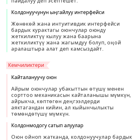
пайдалуу деп эсептешет.
Колдонуучунун ыңгайлуу интерфейси
Жөнөкөй жана интуитивдик интерфейси
бардык курактагы оюнчулар оюнду
жеткиликтүү кылуу жана баарына
жеткиликтүү жана жагымдуу болуп, оңой
аралаштыра алат деп камсыздайт.
Кемчиликтери
Кайталануучу оюн
Айрым оюнчулар убакыттын өтүшү менен
сорттоо механикасын кайталанышы мүмкүн,
айрыкча, көптөгөн деңгээлдерди
аяктагандан кийин, ал кыйынчылыкты
төмөндөтүшү мүмкүн.
Колдонмодогу сатып алуулар
Оюн ойноп жатканда, колдонуучулар бардык