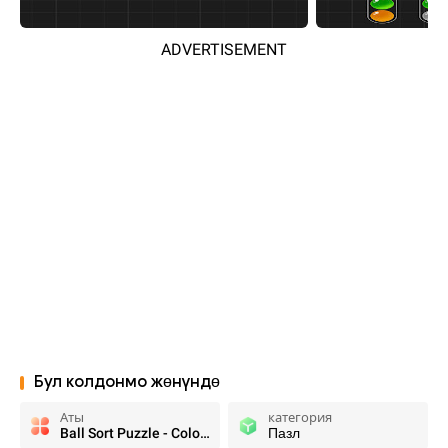
ADVERTISEMENT
Бул колдонмо жөнүндө
Аты
категория
Ball Sort Puzzle - Color Game
Пазл