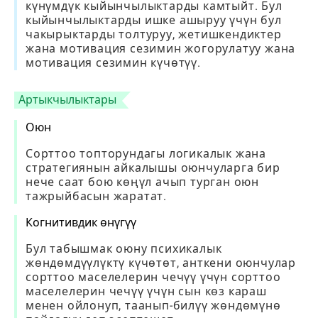
күнүмдүк кыйынчылыктарды камтыйт. Бул
кыйынчылыктарды ишке ашыруу үчүн бул
чакырыктарды толтуруу, жетишкендиктер
жана мотивация сезимин жогорулатуу жана
мотивация сезимин күчөтүү.
Артыкчылыктары
Оюн
Сорттоо топторундагы логикалык жана
стратегиянын айкалышы оюнчуларга бир
нече саат бою көңүл ачып турган оюн
тажрыйбасын жаратат.
Когнитивдик өнүгүү
Бул табышмак оюну психикалык
жөндөмдүүлүктү күчөтөт, анткени оюнчулар
сорттоо маселелерин чечүү үчүн сорттоо
маселелерин чечүү үчүн сын көз караш
менен ойлонуп, таанып-билүү жөндөмүнө