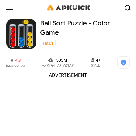
Ball Sort Puzzle - Color
Game
Пазл
4.9
1503M
4+
Баалоолор
ЖҮКТӨП АЛУУЛАР
ЖАШ
ADVERTISEMENT