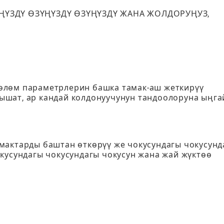
ҢҮЗДҮ ӨЗҮҢҮЗДҮ ӨЗҮҢҮЗДҮ ЖАНА ЖОЛДОРУҢУЗ,
өлөм параметрлерин башка тамак-аш жеткирүү
шат, ар кандай колдонуучунун тандоолоруна ыңга
мактарды баштан өткөрүү же чокусундагы чокусунд
кусундагы чокусундагы чокусун жана жай жүктөө