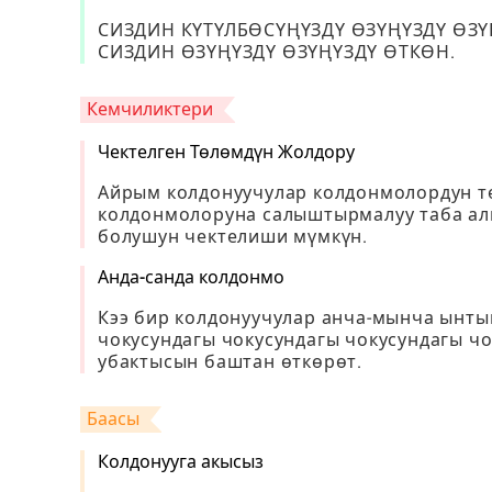
СИЗДИН КҮТҮЛБӨСҮҢҮЗДҮ ӨЗҮҢҮЗДҮ ӨЗҮ
СИЗДИН ӨЗҮҢҮЗДҮ ӨЗҮҢҮЗДҮ ӨТКӨН.
Кемчиликтери
Чектелген Төлөмдүн Жолдору
Айрым колдонуучулар колдонмолордун т
колдонмолоруна салыштырмалуу таба алы
болушун чектелиши мүмкүн.
Анда-санда колдонмо
Кээ бир колдонуучулар анча-мынча ынты
чокусундагы чокусундагы чокусундагы чо
убактысын баштан өткөрөт.
Баасы
Колдонууга акысыз