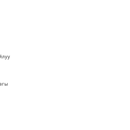
йлуу
агы