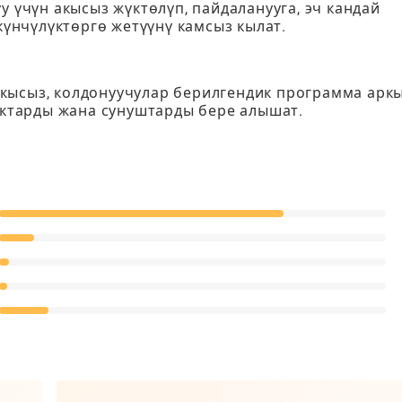
у үчүн акысыз жүктөлүп, пайдаланууга, эч кандай
нчүлүктөргө жетүүнү камсыз кылат.
кысыз, колдонуучулар берилгендик программа арк
тарды жана сунуштарды бере алышат.