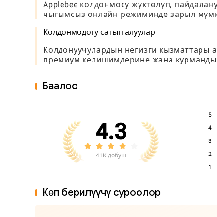
Applebee колдонмосу жүктөлүп, пайдалану
чыгымсыз онлайн режиминде зарыл мүмкү
Колдонмодогу сатып алуулар
Колдонуучулардын негизги кызматтары а
премиум келишимдерине жана курмандык
Баалоо
5
4.3
4
3
2
41K добуш
1
Көп берилүүчү суроолор