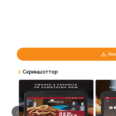
Акы
Скриншоттор