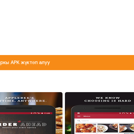
ркы APK жүктөп алуу