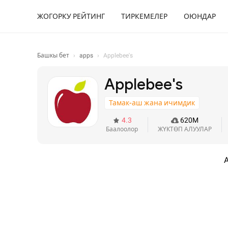
ЖОГОРКУ РЕЙТИНГ
ТИРКЕМЕЛЕР
ОЮНДАР
Башкы бет
›
apps
›
Applebee's
Applebee's
Тамак-аш жана ичимдик
4.3
620M
Баалоолор
ЖҮКТӨП АЛУУЛАР