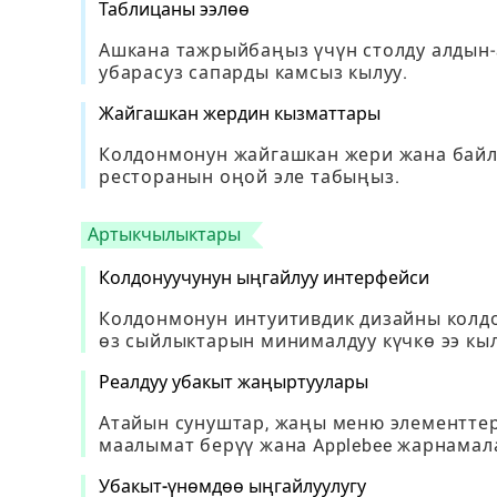
Таблицаны ээлөө
Ашкана тажрыйбаңыз үчүн столду алдын-а
убарасуз сапарды камсыз кылуу.
Жайгашкан жердин кызматтары
Колдонмонун жайгашкан жери жана байл
ресторанын оңой эле табыңыз.
Артыкчылыктары
Колдонуучунун ыңгайлуу интерфейси
Колдонмонун интуитивдик дизайны колдо
өз сыйлыктарын минималдуу күчкө ээ кыл
Реалдуу убакыт жаңыртуулары
Атайын сунуштар, жаңы меню элементтери
маалымат берүү жана Applebee жарнамал
Убакыт-үнөмдөө ыңгайлуулугу