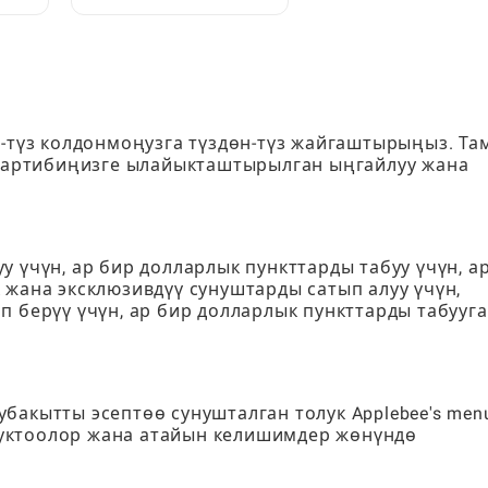
:
жана колдонуу керек:
Толук ойноткучтун
колдонмосу
н-түз колдонмоңузга түздөн-түз жайгаштырыңыз. Та
артибиңизге ылайыкташтырылган ыңгайлуу жана
 үчүн, ар бир долларлык пункттарды табуу үчүн, а
 жана эксклюзивдүү сунуштарды сатып алуу үчүн,
п берүү үчүн, ар бир долларлык пункттарды табууга
бакытты эсептөө сунушталган толук Applebee's men
уктоолор жана атайын келишимдер жөнүндө