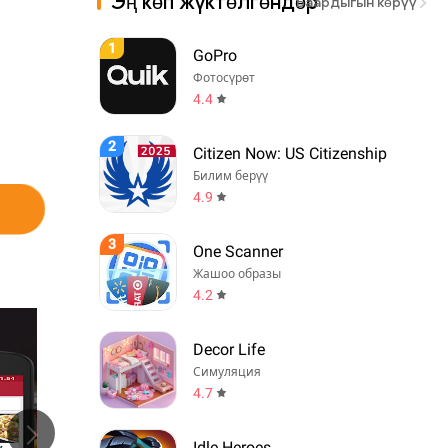
Эң көп жүктөлгөндөр
Баардыгын көрүү
1
GoPro
Фотосүрөт
4.4
2
Citizen Now: US Citizenship
Билим берүү
4.9
3
One Scanner
Жашоо образы
4.2
Decor Life
Симуляция
4.7
Idle Heroes