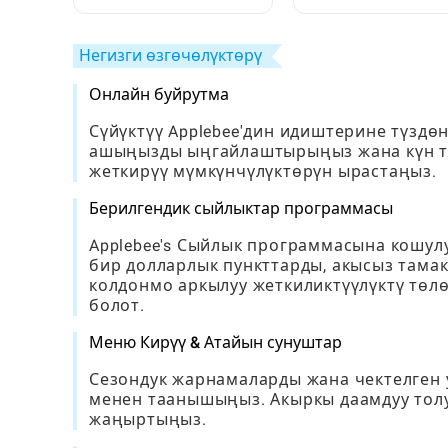
Блогерлерди жана
Табуу жана Баалоо
Бөлмөлөрдү Кантип
Толук Нускамалар
Кайталаса Болот
Негизги өзгөчөлүктөрү
Онлайн буйрутма
Сүйүктүү Applebee'дин идиштерине түздө
ашыңызды ыңгайлаштырыңыз жана күн т
жеткирүү мүмкүнчүлүктөрүн ырастаңыз.
Берилгендик сыйлыктар программасы
Applebee's Сыйлык программасына кошулуу
бир долларлык пункттарды, акысыз тамак
колдонмо аркылуу жеткиликтүүлүктү төлө
болот.
Меню Кирүү & Атайын сунуштар
Сезондук жарнамаларды жана чектелген у
менен таанышыңыз. Акыркы даамдуу тол
жаңыртыңыз.