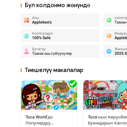
Бул колдонмо жөнүндө
Аты
катего
Applebee's
Тамак
Коопсуздук
Өндүр
100% Safe
Appleb
Бутагуу
Жаңыл
Тамак-аш сүйүүчүлөр
2025.0
Тиешелүү макалалар
Toca World'до
Toca'нын Көрүнбө
Популярдуу
Буюмдарын Канти