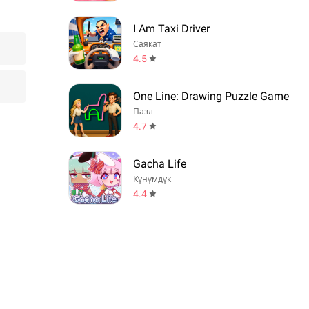
I Am Taxi Driver
Саякат
4.5
One Line: Drawing Puzzle Game
Пазл
4.7
Gacha Life
Күнүмдүк
4.4