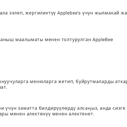
ла ээлеп, жергиликтүү Applebee's үчүн жылмакай ж
аныш маалыматы менен толтурулган AppleBee
нуучуларга менюларга жетип, буйрутмаларды атка
ат.
 үчүн заматта билдирүүлөрдү алсаңыз, анда сизге
ары менен алектенүү менен алектенет.