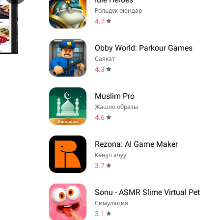
Рольдук оюндар
4.7
Obby World: Parkour Games
Саякат
4.3
Muslim Pro
Жашоо образы
4.6
Rezona: AI Game Maker
Көңүл ачуу
3.7
Sonu - ASMR Slime Virtual Pet
Симуляция
3.1