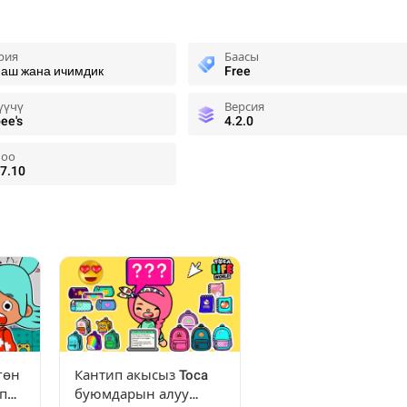
рия
Баасы
-аш жана ичимдик
Free
үүчү
Версия
ee's
4.2.0
оо
7.10
гөн
Кантип акысыз Toca
п
буюмдарын алуу