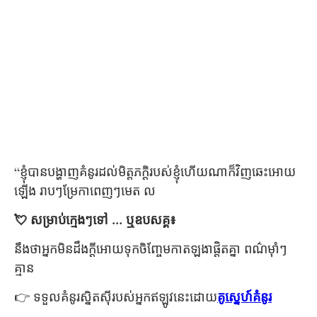
“ខ្ញុំបានបង្ហាញគំនូរដល់មិត្តភក្ដិរបស់ខ្ញុំហើយណាក៏វិញឆេះអោយ
ឡើង រាបៗម្រែកា​ពេញៗមេត ល
💘 សម្រាប់ក្មេងៗទៅ ... ឬឧបសគ្គ៖
នឹងថាអ្នកមិនដឹងក្តីអោយទុកចិញ្ចែមកាតឡងាផ្ដិតគ្នា ពណ៌ម៉ាំៗ
គ្មាន
👉 ទទួលគំនូរស្និតស៊ីរបស់អ្នកឥឡូវនេះដោយ
គូស្នេហ៍គំនូរ