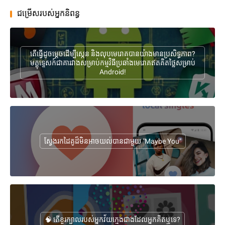
ជម្រើសរបស់អ្នកនិពន្ធ
តើធ្វើដូចម្តេចដើម្បីស្កេន និងលុបមេរោគបានយ៉ាងមានប្រសិទ្ធភាព?
មគ្គុទ្ទេសក៍ជាគារវាងសម្រាប់កម្មវិធីប្រឆាំងមេរោគឥតគិតថ្លៃសម្រាប់
Android!
ស្វែងរកដៃគូដ៏មិនអាចយល់បានជាមួយ "Maybe You"
🧠 តើខួរក្បាលរបស់អ្នកវ័យក្មេងជាងដែលអ្នកគិតឬទេ?