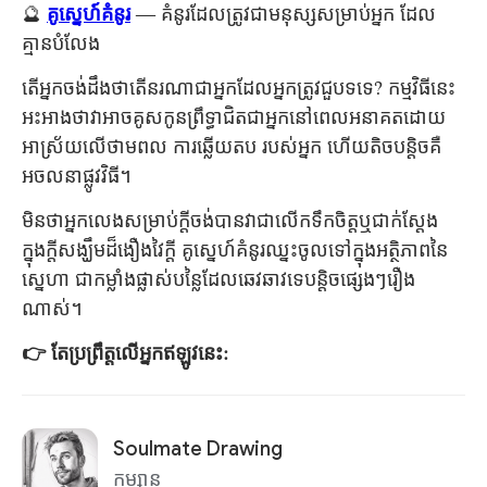
🔮
គូស្នេហ៍គំនូរ
— គំនូរដែលត្រូវជាមនុស្សសម្រាប់អ្នក ដែល
គ្មានបំលែង
តើអ្នកចង់ដឹងថាតើនរណាជាអ្នកដែលអ្នកត្រូវជួបទទេ? កម្មវិធីនេះ
អះអាងថាវាអាចគូសកូនព្រឹទ្ធាជិតជាអ្នកនៅពេលអនាគតដោយ
អាស្រ័យលើថាមពល ការឆ្លើយតប របស់អ្នក ហើយតិចបន្តិចគឺ
អចលនាផ្លូវវិធី។
មិនថាអ្នកលេងសម្រាប់ក្តីចង់បានវាជាលើកទឹកចិត្តឬជាក់ស្តែង
ក្នុងក្តីសង្ឃឹមដ៏ងឿងវៃក្តី គូស្នេហ៍គំនូរឈ្នះចូលទៅក្នុងអត្ថិភាពនៃ
ស្នេហា ជាកម្លាំងផ្លាស់បន្លៃដែលឆេវឆាវទេបន្តិចផ្សេងៗរឿង
ណាស់។
👉 តែប្រព្រឹត្តលើអ្នកឥឡូវនេះ:
Soulmate Drawing
កម្សាន្ត