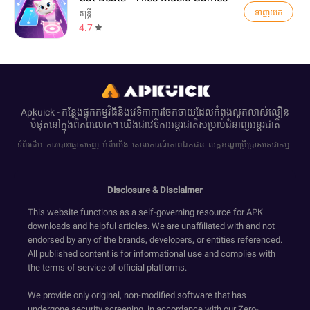
ទាញយក
តន្ត្រី
4.7
Apkuick - កន្លែងផ្ទុកកម្មវិធីនិងវេទិកាការចែកចាយដែលកំពុងលូតលាស់លឿន
បំផុតនៅក្នុងពិភពលោក។ យើង​ជាវេទិកាអន្តរជាតិ​សម្រាប់​ជំនាញ​អន្តរជាតិ
ទំព័រដើម
ការបោះឆ្នោតចេញ
អំពីយើង
គោលការណ៍ភាពឯកជន
លក្ខខណ្ឌប្រើប្រាស់សេវាកម្ម
Disclosure & Disclaimer
This website functions as a self-governing resource for APK
downloads and helpful articles. We are unaffiliated with and not
endorsed by any of the brands, developers, or entities referenced.
All published content is for informational use and complies with
the terms of service of official platforms.
We provide only original, non-modified software that has
undergone security screening, in accordance with our Zero-