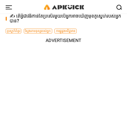
✍️ តើអ្វីជាវិធីកាន់តែប្រសើរមួយបើអ្នកអាចឃើញមុខគូស្នេហ៍របស់អ្នក
បាន?
គូស្នេហ៍គំនូរ
ស្វែងរកមនុស្សរបស់អ្នក
ការផ្គូផ្គងអវិជ្ជមាន
ADVERTISEMENT