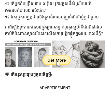
🎨 តើអ្នកនឹងជ្រើសរវាង លម្អិត ឬការគូសដ៏សំបូរបែបអនី
ម៉េចរសក់ជាសារៈរស់រវើក?
📲 វាសុទ្ឋសារឬគូជាលើងគ្រាន់ពេលបណ្ណអំពើហិរន្ទ័ម្កជាជ្រាប
ជាពីឡើងខ្វះការកាតបន់ក្នុងព្រានតន្ទ គំនូរគូស្នេហ៍គឺជារពិតដែល
ឆាប់ក៏មិនបានស្គាល់មែនទេលើសកម្មបន្តិចផ្លុំឥក្នុងរយៈពេលដ៏ខ្លី?
💬 តើមនុស្សផ្សេងៗចូលចិត្តអ្វី:
ADVERTISEMENT