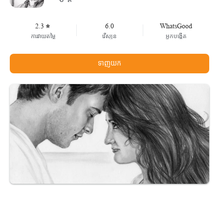
2.3
6.0
WhatsGood
ការវាយតម្លៃ
វើស្យុន
អ្នកបង្កើត
ទាញយក