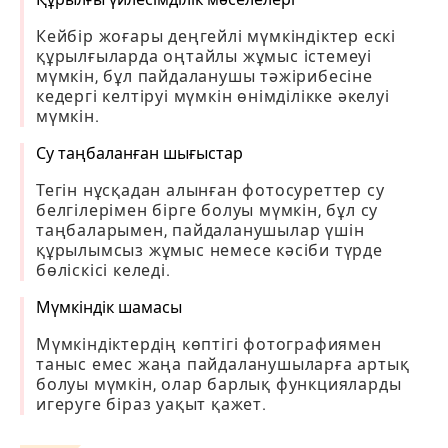
Кейбір жоғары деңгейлі мүмкіндіктер ескі
құрылғыларда оңтайлы жұмыс істемеуі
мүмкін, бұл пайдаланушы тәжірибесіне
кедергі келтіруі мүмкін өнімділікке әкелуі
мүмкін.
Су таңбаланған шығыстар
Тегін нұсқадан алынған фотосуреттер су
белгілерімен бірге болуы мүмкін, бұл су
таңбаларымен, пайдаланушылар үшін
құрылымсыз жұмыс немесе кәсіби түрде
бөліскісі келеді.
Мүмкіндік шамасы
Мүмкіндіктердің көптігі фотографиямен
таныс емес жаңа пайдаланушыларға артық
болуы мүмкін, олар барлық функцияларды
игеруге біраз уақыт қажет.