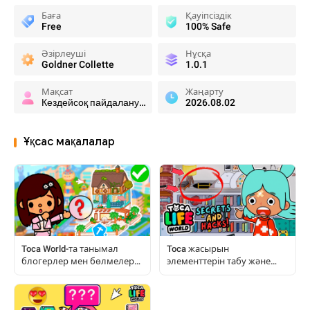
Баға
Қауіпсіздік
Free
100% Safe
Әзірлеуші
Нұсқа
Goldner Collette
1.0.1
Мақсат
Жаңарту
Кездейсоқ пайдаланушылар
2026.08.02
Ұқсас мақалалар
Toca World-та танымал
Toca жасырын
блогерлер мен бөлмелерді
элементтерін табу және
қалай қайталауға болады
ләззат алу: Толық
нұсқаулық