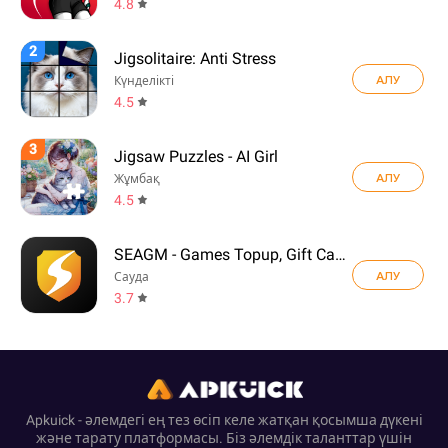
4.8
2
Jigsolitaire: Anti Stress
АЛУ
Күнделікті
4.5
3
Jigsaw Puzzles - AI Girl
АЛУ
Жұмбақ
4.5
SEAGM - Games Topup, Gift Card
АЛУ
Сауда
3.7
Apkuick - әлемдегі ең тез өсіп келе жатқан қосымша дүкені
және тарату платформасы. Біз әлемдік таланттар үшін