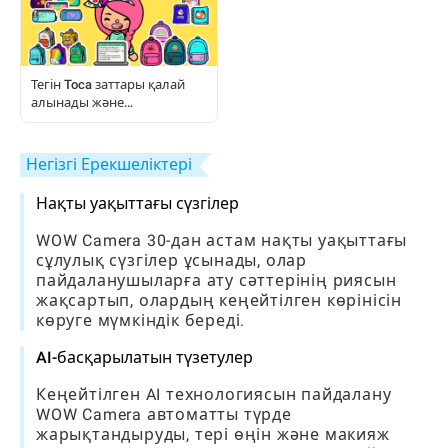
Тегін Toca заттары қалай
алынады және
қолданылады:
Ойыншыларға арналған
толық нұсқаулық
Негізгі Ерекшеліктері
Нақты уақыттағы сүзгілер
WOW Camera 30-дан астам нақты уақыттағы
сұлулық сүзгілер ұсынады, олар
пайдаланушыларға ату сәттерінің риясын
жақсартып, олардың кеңейтілген көрінісін
көруге мүмкіндік береді.
AI-басқарылатын түзетулер
Кеңейтілген AI технологиясын пайдалану
WOW Camera автоматты түрде
жарықтандыруды, тері өңін және макияж