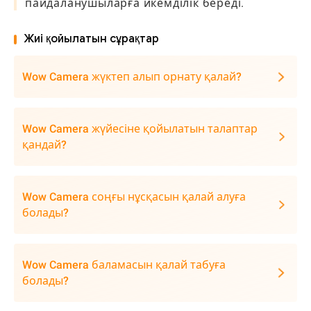
пайдаланушыларға икемділік береді.
Жиі қойылатын сұрақтар
Wow Camera жүктеп алып орнату қалай?
Wow Camera жүйесіне қойылатын талаптар
қандай?
Wow Camera соңғы нұсқасын қалай алуға
болады?
Wow Camera баламасын қалай табуға
болады?