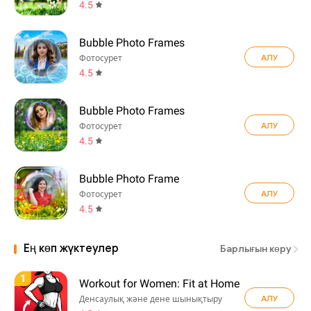
4.5
Bubble Photo Frames
АЛУ
Фотосурет
4.5
Bubble Photo Frames
АЛУ
Фотосурет
4.5
Bubble Photo Frame
АЛУ
Фотосурет
4.5
Ең көп жүктеулер
Барлығын көру
1
Workout for Women: Fit at Home
АЛУ
Денсаулық және дене шынықтыру