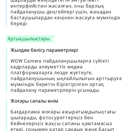
шарлауды жеңілдететін интуитивті
интерфейспен жасалған, оны барлық
пайдаланушы деңгейлері үшін, жаңадан
бастаушылардан кеңінен жасауға мүмкіндік
береді.
Артықшылықтары
Жылдам бөлісу параметрлері
WOW Camera пайдаланушыларға сүйікті
кадрларды әлеуметтік медиа
платформаларға лезде жүктеуге,
пайдаланушының ыңғайлылығын арттыруға
мүмкіндік беретін біріктірілген ортақ
пайдалану параметрлерін ұсынады.
Жоғары сапалы өнім
Бағдарлама жоғары ажыратымдылықтағы
шығарады, фотосуреттеріңіз бен
бейнелеріңіз жақсы сапаны қамтамасыз
етеді, сонымен қатар сандық және басып