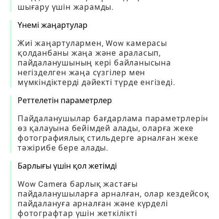
шығару үшін жарамды.
Үнемі жаңартулар
Жиі жаңартулармен, Wow камерасы
қолданбаны жаңа және араласып,
пайдаланушының кері байланысына
негізделген жаңа сүзгілер мен
мүмкіндіктерді дәйекті түрде енгізеді.
Реттелетін параметрлер
Пайдаланушылар бағдарлама параметрлерін
өз қалауына бейімдей алады, оларға жеке
фотографиялық стильдерге арналған жеке
тәжірибе бере алады.
Барлығы үшін қол жетімді
Wow Camera барлық жастағы
пайдаланушыларға арналған, олар кездейсоқ
пайдалануға арналған және күрделі
фотографтар үшін жеткілікті