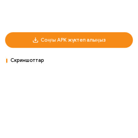
Соңғы APK жүктеп алыңыз
Скриншоттар