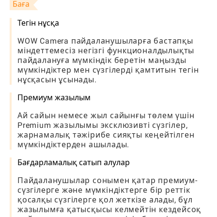
Баға
Тегін нұсқа
WOW Camera пайдаланушыларға бастапқы
міндеттемесіз негізгі функционалдылықты
пайдалануға мүмкіндік беретін маңызды
мүмкіндіктер мен сүзгілерді қамтитын тегін
нұсқасын ұсынады.
Премиум жазылым
Ай сайын немесе жыл сайынғы төлем үшін
Premium жазылымы эксклюзивті сүзгілер,
жарнамалық тәжірибе сияқты кеңейтілген
мүмкіндіктерден ашылады.
Бағдарламалық сатып алулар
Пайдаланушылар сонымен қатар премиум-
сүзгілерге және мүмкіндіктерге бір реттік
қосалқы сүзгілерге қол жеткізе алады, бұл
жазылымға қатысқысы келмейтін кездейсоқ