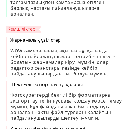
талғампаздықпен қамтамасыз етілген
барлық жастағы пайдаланушыларға
арналған.
Кемшіліктері
Жарнамалық үзілістер
WOW камерасының ақысыз нұсқасында
кейбір пайдаланушылар тәжірибесін үзуге
болатын жарнамалар кіруі мүмкін, олар
редактор сеанстары кезінде кейбір
пайдаланушылардан тыс болуы мүмкін.
Шектеулі экспорттау нұсқалары
Фотосуреттерді белгілі бір форматтарға
экспорттау тегін нұсқада қолдау көрсетілмеуі
мүмкін, бұл файлдарды кәсіби қолдануға
арналған нақты файл түрлерін қалайтын
пайдаланушыларды шектеуі мүмкін.
Құрылғы үйлесімділік мәселелері