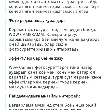
мүмкіндіктерін автоматты түрде реттейді,
кеңейтілген өзін-өзі қамтамасыз етеді, бұл
кеңейтілген өзін-өзі қамтамасыз етеді.
Фото редакциялау құралдары
Керемет фотосуреттерді түсіруден басқа,
WOW CAMERAMAL Камера өңдеу,
жарықтылыққа бейімделуге және дақтарды
оңай шығарады, олар сіздің
фотосуреттеріңізді жылтыратады.
Эффектілері бар бейне жазу
Wow Camera фотосуреттерге ғана назар
аударып қана қоймай, сонымен қатар ол
қарапайым сәттерді түрлі сүзгілермен және
эффектілермен, көрнекі түрде көрнекі
мазмұнға айналдырады.
Пайдаланушыға ыңғайлы интерфейс
Бағдарлама мүмкіндіктері бойынша оңай