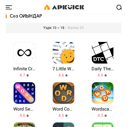
Сөз ОЙЫНДАР
Үздік 10 ~ 18
/ Жалпы 29
Infinite Craft by Neal
7 Little Words
Daily Themed Crossword
4.7
4.6
4.6
Word Search Explorer
Word Cookies
Wordscapes
4.6
4.5
4.5