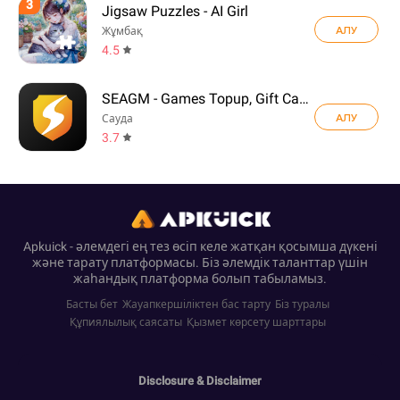
3
Jigsaw Puzzles - AI Girl
АЛУ
Жұмбақ
4.5
SEAGM - Games Topup, Gift Card
АЛУ
Сауда
3.7
Apkuick - әлемдегі ең тез өсіп келе жатқан қосымша дүкені
және тарату платформасы. Біз әлемдік таланттар үшін
жаһандық платформа болып табыламыз.
Басты бет
Жауапкершіліктен бас тарту
Біз туралы
Құпиялылық саясаты
Қызмет көрсету шарттары
Disclosure & Disclaimer