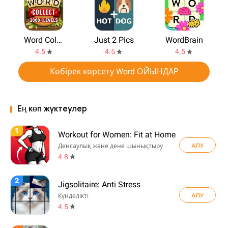
Word Collect
Just 2 Pics
WordBrain
4.5
4.5
4.5
Көбірек көрсету Word ОЙЫНДАР
Ең көп жүктеулер
1
Workout for Women: Fit at Home
АЛУ
Денсаулық және дене шынықтыру
4.8
2
Jigsolitaire: Anti Stress
АЛУ
Күнделікті
4.5