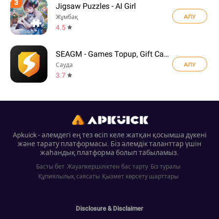
3
Jigsaw Puzzles - AI Girl
АЛУ
Жұмбақ
4.5
SEAGM - Games Topup, Gift Card
АЛУ
Сауда
3.7
Apkuick - әлемдегі ең тез өсіп келе жатқан қосымша дүкені
және тарату платформасы. Біз әлемдік таланттар үшін
жаһандық платформа болып табыламыз.
Басты бет
Жауапкершіліктен бас тарту
Біз туралы
Құпиялылық саясаты
Қызмет көрсету шарттары
Disclosure & Disclaimer