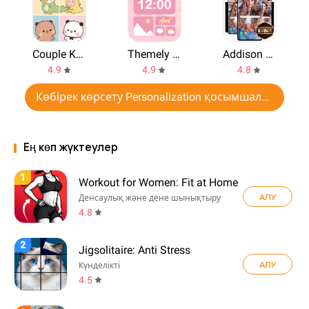
Couple Kawaii Profile Picture
Themely - Icons & Widgets
Addison Rae Wallpaper HD
4.9
4.9
4.8
Көбірек көрсету Personalization қосымшалар
Ең көп жүктеулер
1
Workout for Women: Fit at Home
АЛУ
Денсаулық және дене шынықтыру
4.8
2
Jigsolitaire: Anti Stress
АЛУ
Күнделікті
4.5