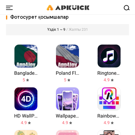
Фотосурет қосымшалар
Үздік 1 ~ 9
/ Жалпы 231
Bangladesh Flag Live Wallpaper
Poland Flag Live Wallpaper
Ringtones Songs For Android
5
5
4.9
HD WallPaper
Wallpaper Store
RainbowKey Keyboard
4.9
4.9
4.9