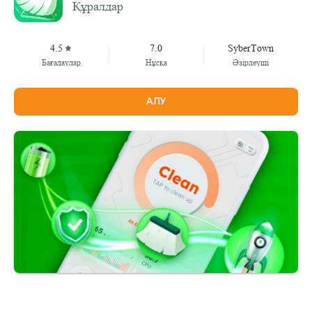
Құралдар
4.5
7.0
SyberTown
Бағалаулар
Нұсқа
Әзірлеуші
АЛУ