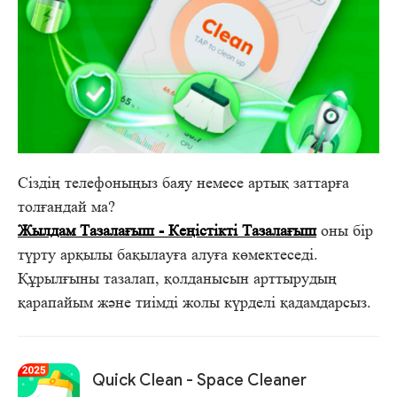
Сіздің телефоныңыз баяу немесе артық заттарға
толғандай ма?
Жылдам Тазалағыш - Кеңістікті Тазалағыш
оны бір
түрту арқылы бақылауға алуға көмектеседі.
Құрылғыны тазалап, қолданысын арттырудың
қарапайым және тиімді жолы күрделі қадамдарсыз.
Quick Clean - Space Cleaner