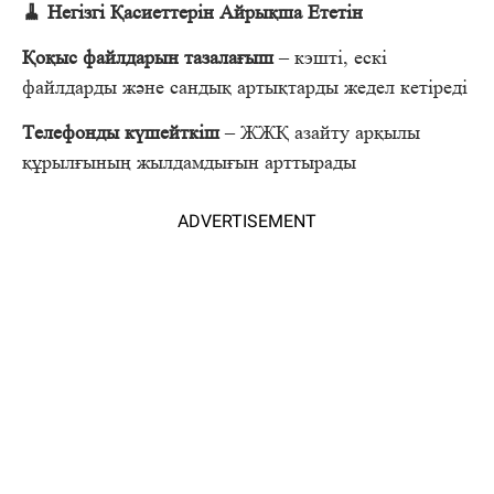
🧹 Негізгі Қасиеттерін Айрықша Ететін
Қоқыс файлдарын тазалағыш
– кэшті, ескі
файлдарды және сандық артықтарды жедел кетіреді
Телефонды күшейткіш
– ЖЖҚ азайту арқылы
құрылғының жылдамдығын арттырады
ADVERTISEMENT