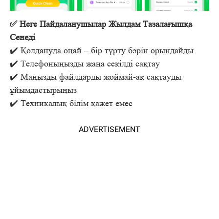
✅ Неге Пайдаланушылар Жылдам Тазалағышқа
Сенеді
✔️ Қолдануда оңай – бір түрту бәрін орындайды
✔️ Телефоныңызды жаңа секілді сақтау
✔️ Маңызды файлдарды жоймай-ақ сақтауды
ұйымдастырыңыз
✔️ Техникалық білім қажет емес
ADVERTISEMENT