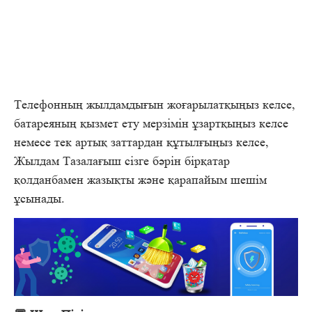
Телефонның жылдамдығын жоғарылатқыңыз келсе,
батареяның қызмет ету мерзімін ұзартқыңыз келсе
немесе тек артық заттардан құтылғыңыз келсе,
Жылдам Тазалағыш сізге бәрін бірқатар
қолданбамен жазықты және қарапайым шешім
ұсынады.