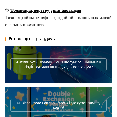
✨
Толығырақ зерттеу үшін бастыңыз
Таза, оңтайлы телефон қандай айырмашылық жасай
алатынын сезініңіз.
Редактордың таңдауы
Антивирус - Тазалау + VPN шолуы: ол шынымен
сіздің құпиялылығыңызды қорғай ма?
🎨 Blend Photo Editor & Effect: Сізде сурет алмасу
керек!