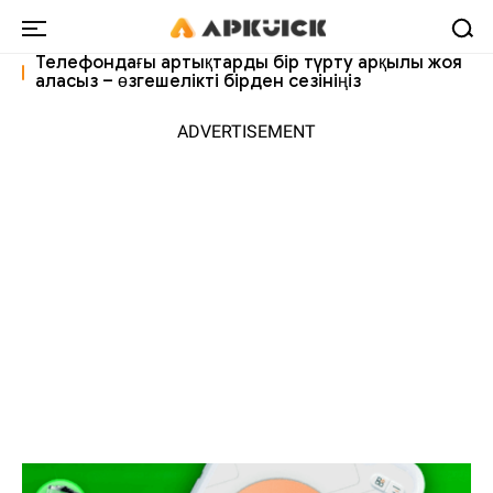
Телефондағы артықтарды бір түрту арқылы жоя
аласыз – өзгешелікті бірден сезініңіз
ADVERTISEMENT