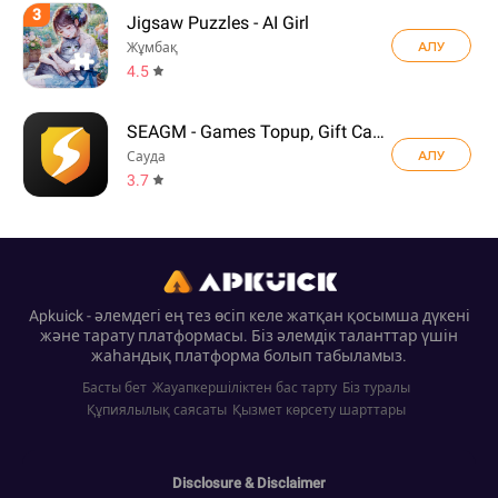
3
Jigsaw Puzzles - AI Girl
АЛУ
Жұмбақ
4.5
SEAGM - Games Topup, Gift Card
АЛУ
Сауда
3.7
Apkuick - әлемдегі ең тез өсіп келе жатқан қосымша дүкені
және тарату платформасы. Біз әлемдік таланттар үшін
жаһандық платформа болып табыламыз.
Басты бет
Жауапкершіліктен бас тарту
Біз туралы
Құпиялылық саясаты
Қызмет көрсету шарттары
Disclosure & Disclaimer