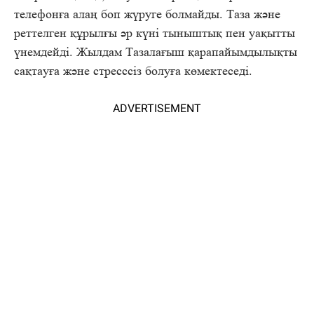
телефонға алаң боп жүруге болмайды. Таза және
реттелген құрылғы әр күні тыныштық пен уақытты
үнемдейді. Жылдам Тазалағыш қарапайымдылықты
сақтауға және стресссіз болуға көмектеседі.
ADVERTISEMENT