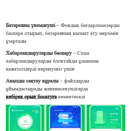
Батареяны үнемдеуші
– Фондық бағдарламаларды
басқара отырып, батареяның қызмет ету мерзімін
ұзартады
Хабарландыруларды басқару
– Спам
хабарландыруларды блоктайды ұзыншақ
қажетсіздерді көрмеуіңіз үшін
Ақылды сақтау құралы
– файлдарды
ұйымдастырады жәненесекундтарда
көбірек орын босатуға
көмектеседі