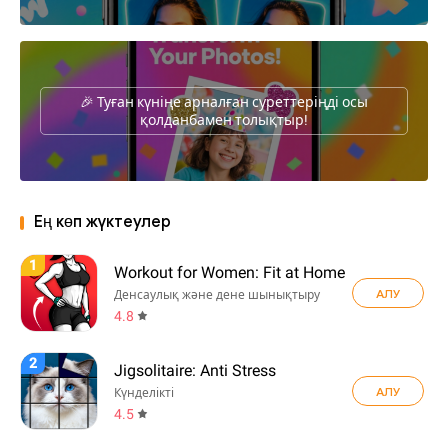
🎉 Туған күніңе арналған суреттеріңді осы
қолданбамен толықтыр!
Ең көп жүктеулер
1
Workout for Women: Fit at Home
АЛУ
Денсаулық және дене шынықтыру
4.8
2
Jigsolitaire: Anti Stress
АЛУ
Күнделікті
4.5