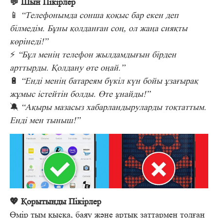
💬 Шын Пікірлер
📱
“Телефонымда сонша қоқыс бар екен деп
білмедім. Бұны қолданған соң, ол жаңа сияқты
көрінеді!”
⚡
“Бұл менің телефон жылдамдығын бірден
арттырды. Қолдану өте оңай.”
🔋
“Енді менің батареям бүкіл күн бойы ұзағырақ
жұмыс істейтін болды. Өте ұнайды!”
🔕
“Ақыры мазасыз хабарландыруларды тоқтаттым.
Енді мен тыныш!”
💖 Қорытынды Пікірлер
Өмір тым қысқа, баяу және артық заттармен толған