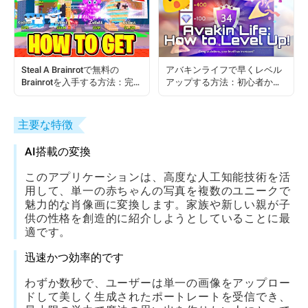
Steal A Brainrotで無料の
アバキンライフで早くレベル
Brainrotを入手する方法：完全
アップする方法：初心者から
なプレイヤーガイド
プロガイド
主要な特徴
AI搭載の変換
このアプリケーションは、高度な人工知能技術を活
用して、単一の赤ちゃんの写真を複数のユニークで
魅力的な肖像画に変換します。家族や新しい親が子
供の性格を創造的に紹介しようとしていることに最
適です。
迅速かつ効率的です
わずか数秒で、ユーザーは単一の画像をアップロー
ドして美しく生成されたポートレートを受信でき、