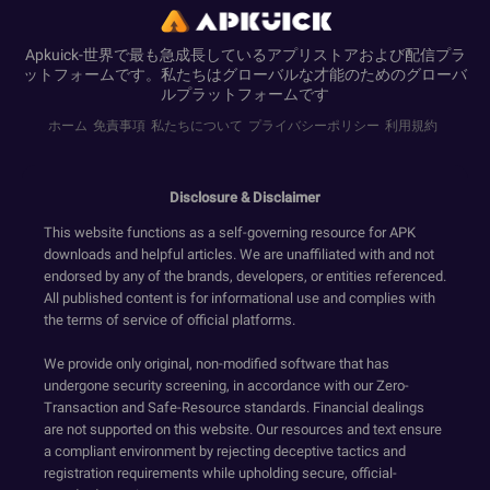
Apkuick-世界で最も急成長しているアプリストアおよび配信プラ
ットフォームです。私たちはグローバルな才能のためのグローバ
ルプラットフォームです
ホーム
免責事項
私たちについて
プライバシーポリシー
利用規約
Disclosure & Disclaimer
This website functions as a self-governing resource for APK
downloads and helpful articles. We are unaffiliated with and not
endorsed by any of the brands, developers, or entities referenced.
All published content is for informational use and complies with
the terms of service of official platforms.
We provide only original, non-modified software that has
undergone security screening, in accordance with our Zero-
Transaction and Safe-Resource standards. Financial dealings
are not supported on this website. Our resources and text ensure
a compliant environment by rejecting deceptive tactics and
registration requirements while upholding secure, official-