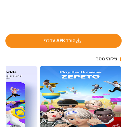
הורד APK עדכני
צילומי מסך