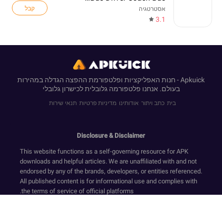
קבל
אסטרטגיה
3.1
Apkuick - חנות האפליקציות ופלטפורמת ההפצה הגדלה במהירות
בעולם. אנחנו פלטפורמה גלובלית לכישרון גלובלי
בית
כתב ויתור
אודותינו
מדיניות פרטיות
תנאי שירות
Disclosure & Disclaimer
This website functions as a self-governing resource for APK
downloads and helpful articles. We are unaffiliated with and not
endorsed by any of the brands, developers, or entities referenced.
All published content is for informational use and complies with
the terms of service of official platforms.
We provide only original, non-modified software that has
undergone security screening, in accordance with our Zero-