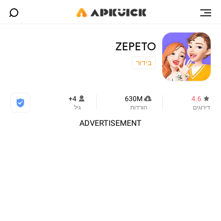
ZEPETO
בידור
4+
630M
4.6
דירוגים
הורדות
גיל
ADVERTISEMENT