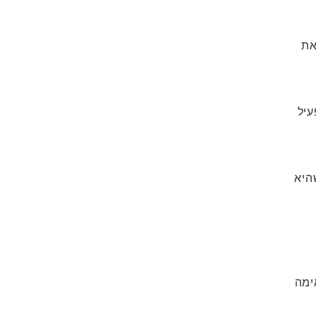
את
עיל
היא
אימה