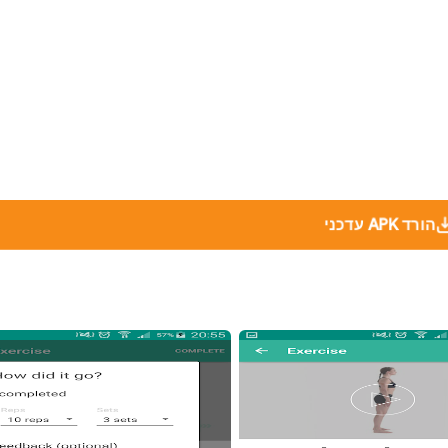
הורד APK עדכני