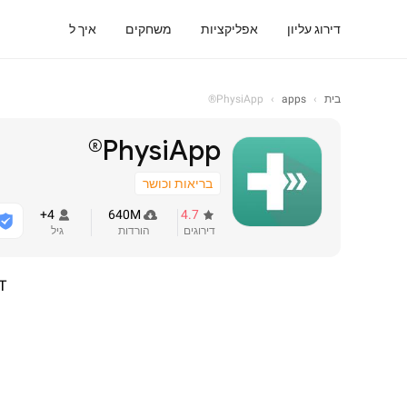
דירוג עליון
אפליקציות
משחקים
איך ל
בית
›
apps
›
PhysiApp®
PhysiApp®
בריאות וכושר
4+
640M
4.7
דירוגים
הורדות
גיל
T