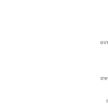
גים
שים