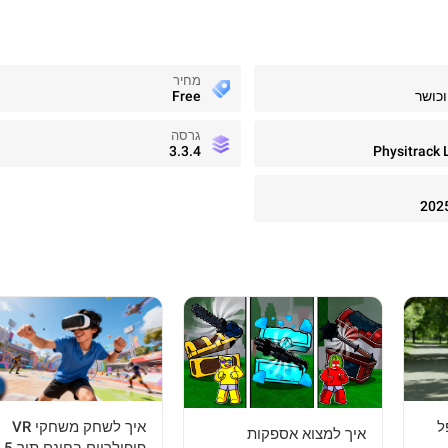
מחיר
וכושר
Free
גרסה
3.3.4
Physitrack 
202
ל
איך לשחק משחקי VR
איך למצוא אספקות