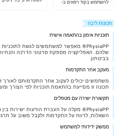
לטווח ארוך בלי ניסיון:
להשתמש בקוד רפאים ב-
מדריך שלב אחר שלב
Brookhaven RB
תכונות ליבה
תוכניות אימון בהתאמה אישית
PhysiaPP® מאפשר למשתמשים לגשת לתוכני
שלהם. האפליקציה מספקת סרטוני הדרכה והנחיות
בביטחון.
מעקב אחר התקדמות
משתמשים יכולים לעקוב אחר התקדמותם לאורך זמן
תכונה זו מסייעת בהתאמת תוכניות לפי הצורך ומש
תקשורת ישירה עם מטפלים
PhysiaPP® מקלה על העברת הודעות ישירו
השאלות, לדווח על התקדמות ולקבל משוב על תרגילי
ממשק ידידותי למשתמש