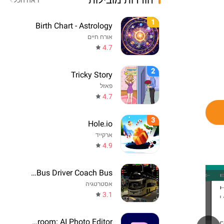
הורדות מובילות
ראה הכל
1
Birth Chart - Astrology
אורח חיים
4.7
2
Tricky Story
פאזל
4.7
3
Hole.io
ארקייד
4.9
Real Bus Driver Coach Bus
אסטרטגיה
3.1
Photoroom: AI Photo Editor