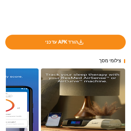
הורד APK עדכני
צילומי מסך