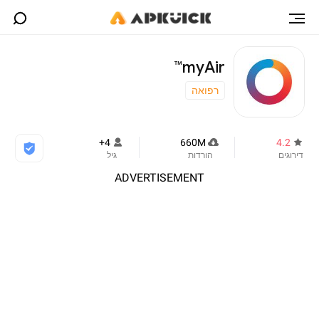
myAir™
רפואה
4+
660M
4.2
דירוגים
הורדות
גיל
ADVERTISEMENT