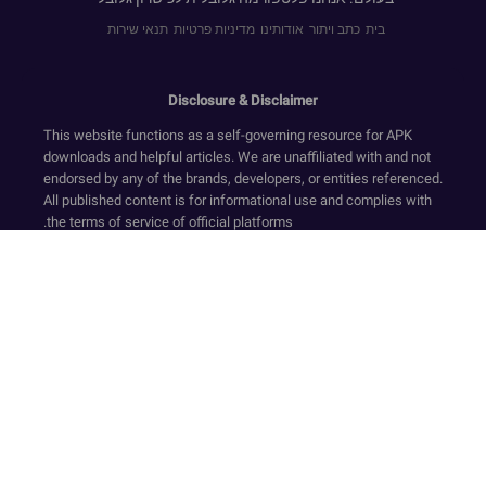
בית
כתב ויתור
אודותינו
מדיניות פרטיות
תנאי שירות
Disclosure & Disclaimer
This website functions as a self-governing resource for APK
downloads and helpful articles. We are unaffiliated with and not
endorsed by any of the brands, developers, or entities referenced.
All published content is for informational use and complies with
the terms of service of official platforms.
We provide only original, non-modified software that has
undergone security screening, in accordance with our Zero-
Transaction and Safe-Resource standards. Financial dealings
are not supported on this website. Our resources and text ensure
a compliant environment by rejecting deceptive tactics and
registration requirements while upholding secure, official-
standard experiences.
Our platform is sustained via compliant ad services like Google
AdSense. The collection of sensitive personal data is strictly
avoided. Even though we facilitate access to APKs and official