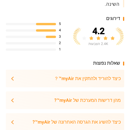
השינה.
דירוגים
5
4.2
4
3
2
2.4K הצבעות
1
שאלות נפוצות
כיצד להוריד ולהתקין את myAir™？
מהן דרישות המערכת של myAir™?
כיצד להשיג את הגרסה האחרונה של myAir™?