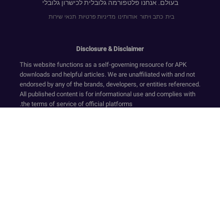
בעולם. אנחנו פלטפורמה גלובלית לכישרון גלובלי
בית
כתב ויתור
אודותינו
מדיניות פרטיות
תנאי שירות
Disclosure & Disclaimer
This website functions as a self-governing resource for APK
downloads and helpful articles. We are unaffiliated with and not
endorsed by any of the brands, developers, or entities referenced.
All published content is for informational use and complies with
the terms of service of official platforms.
We provide only original, non-modified software that has
undergone security screening, in accordance with our Zero-
Transaction and Safe-Resource standards. Financial dealings
are not supported on this website. Our resources and text ensure
a compliant environment by rejecting deceptive tactics and
registration requirements while upholding secure, official-
standard experiences.
Our platform is sustained via compliant ad services like Google
AdSense. The collection of sensitive personal data is strictly