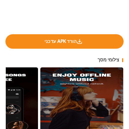
הורד APK עדכני
צילומי מסך