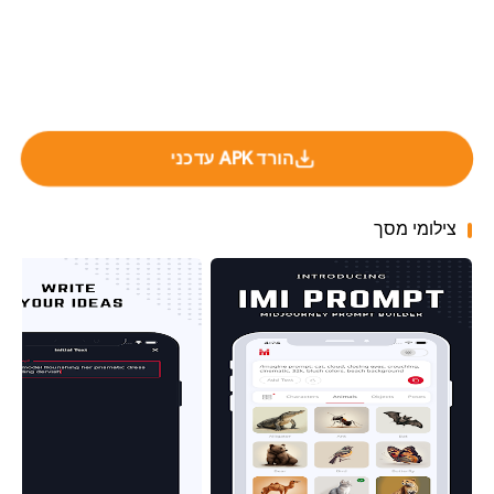
הורד APK עדכני
צילומי מסך