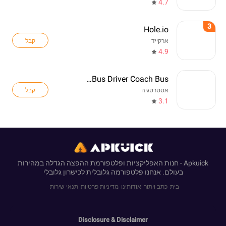
4.7
3
Hole.io
קבל
ארקייד
4.9
Real Bus Driver Coach Bus
קבל
אסטרטגיה
3.1
Apkuick - חנות האפליקציות ופלטפורמת ההפצה הגדלה במהירות
בעולם. אנחנו פלטפורמה גלובלית לכישרון גלובלי
בית
כתב ויתור
אודותינו
מדיניות פרטיות
תנאי שירות
Disclosure & Disclaimer