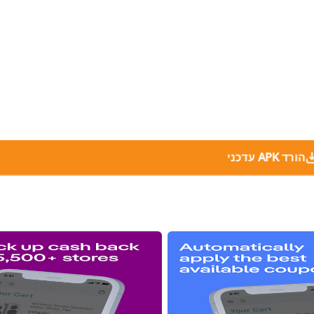
הורד APK עדכני