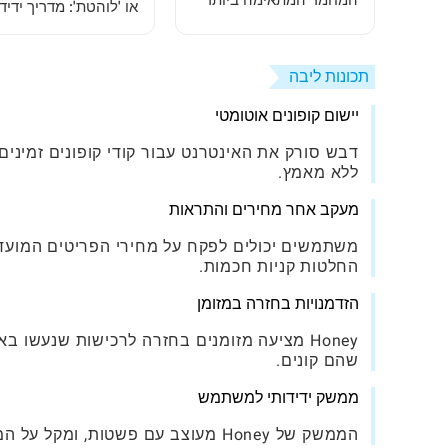
המחמד המתאימה ביותר
או 'לוהטת': מדריך ידיד
עבורך
לנערות
תכונות ליבה
יישום קופונים אוטומטי
דבש סורק את האינטרנט עבור קודי קופונים זמינ
ללא מאמץ.
מעקב אחר מחירים והתראות
משתמשים יכולים לפקח על מחירי הפריטים המועד
החלטות קניות חכמות.
הזדמנויות בחזרה במזומן
Honey מציעה מזומנים בחזרה לרכישות שנעשו
שהם קונים.
ממשק ידידותי למשתמש
הממשק של Honey מעוצב עם פשטות, ומקל על המשתמשים לנווט בתכונות ולמקסם את החיסכון שלהם ללא בלבול.