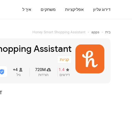
דירוג עליון
אפליקציות
משחקים
איך ל
בית
›
apps
›
Honey Smart Shopping Assistant
opping Assistant
קניות
4+
720M
1.4
דירוגים
הורדות
גיל
T