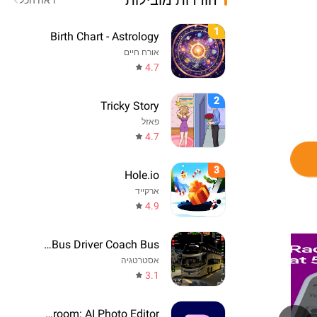
הורדות מובילות
ראה הכל
1
Birth Chart - Astrology
אורח חיים
4.7
2
Tricky Story
פאזל
4.7
3
Hole.io
ארקייד
4.9
Real Bus Driver Coach Bus
אסטרטגיה
3.1
Photoroom: AI Photo Editor