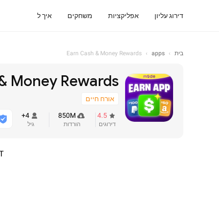
דירוג עליון
אפליקציות
משחקים
איך ל
בית
›
apps
›
Earn Cash & Money Rewards
 & Money Rewards
אורח חיים
4+
850M
4.5
דירוגים
הורדות
גיל
T