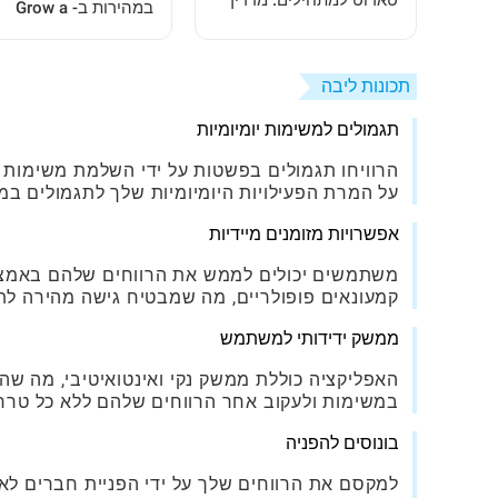
טארוט למתחילים: מדריך
במהירות ב- Grow a
שלם צעד אחר צעד
Garden: מדריך שלב 
שלב
תכונות ליבה
תגמולים למשימות יומיומיות
הרוויחו תגמולים בפשטות על ידי השלמת משימות יו
על המרת הפעילויות היומיומיות שלך לתגמולים במ
אפשרויות מזומנים מיידיות
קמעונאים פופולריים, מה שמבטיח גישה מהירה לת
ממשק ידידותי למשתמש
האפליקציה כוללת ממשק נקי ואינטואיטיבי, מה שה
במשימות ולעקוב אחר הרווחים שלהם ללא כל טרח
בונוסים להפניה
למקסם את הרווחים שלך על ידי הפניית חברים לאפ