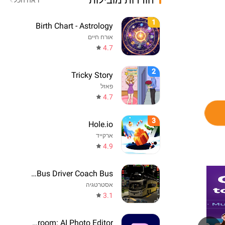
הורדות מובילות
ראה הכל
1
Birth Chart - Astrology
אורח חיים
4.7
2
Tricky Story
פאזל
4.7
3
Hole.io
ארקייד
4.9
Real Bus Driver Coach Bus
אסטרטגיה
3.1
Photoroom: AI Photo Editor