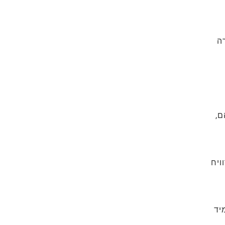
ה
ם,
ויח
יד