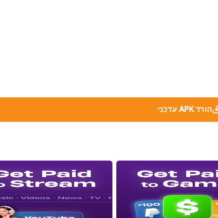
הורד APK עדכני