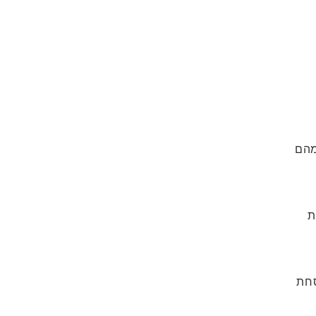
מהם
ת
סחת