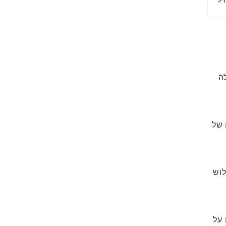
ה
PayPa וכרטיסי מתנה של
לוש
 על