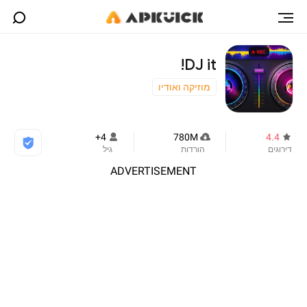
DJ it!
מוזיקה ואודיו
4+
780M
4.4
דירוגים
הורדות
גיל
ADVERTISEMENT