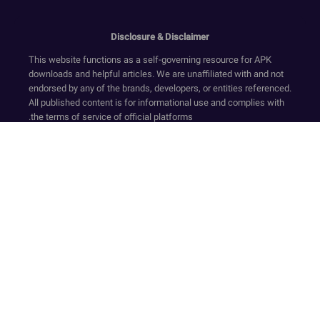
Disclosure & Disclaimer
This website functions as a self-governing resource for APK
downloads and helpful articles. We are unaffiliated with and not
endorsed by any of the brands, developers, or entities referenced.
All published content is for informational use and complies with
the terms of service of official platforms.
We provide only original, non-modified software that has
undergone security screening, in accordance with our Zero-
Transaction and Safe-Resource standards. Financial dealings
are not supported on this website. Our resources and text ensure
a compliant environment by rejecting deceptive tactics and
registration requirements while upholding secure, official-
standard experiences.
Our platform is sustained via compliant ad services like Google
AdSense. The collection of sensitive personal data is strictly
avoided. Even though we facilitate access to APKs and official
links for user convenience, the website accepts no legal
responsibility for third-party site content or privacy measures. We