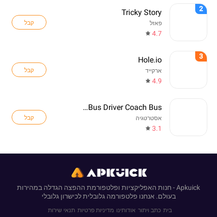
2
Tricky Story
קבל
פאזל
4.7
3
Hole.io
קבל
ארקייד
4.9
Real Bus Driver Coach Bus
קבל
אסטרטגיה
3.1
Apkuick - חנות האפליקציות ופלטפורמת ההפצה הגדלה במהירות
בעולם. אנחנו פלטפורמה גלובלית לכישרון גלובלי
בית
כתב ויתור
אודותינו
מדיניות פרטיות
תנאי שירות