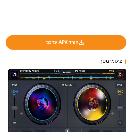
הורד APK עדכני
צילומי מסך