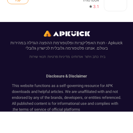
אסטרטגיה
3.1
Apkuick - חנות האפליקציות ופלטפורמת ההפצה הגדלה במהירות
בעולם. אנחנו פלטפורמה גלובלית לכישרון גלובלי
בית
כתב ויתור
אודותינו
מדיניות פרטיות
תנאי שירות
Disclosure & Disclaimer
This website functions as a self-governing resource for APK
downloads and helpful articles. We are unaffiliated with and not
endorsed by any of the brands, developers, or entities referenced.
All published content is for informational use and complies with
the terms of service of official platforms.
We provide only original, non-modified software that has
undergone security screening, in accordance with our Zero-