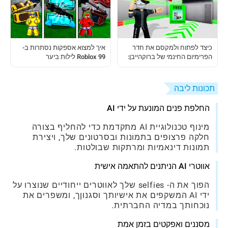
איך למצוא אספקות נסתרות ב-
כיצד לפתוח ולמקסם את חדר
Roblox 99 לילות ביער
הפרימיום החינמי של ברוקהייבן:
מדריך מלא
תכונות ליבה
החלפת פנים המונעת על ידי AI
מינוף טכנולוגיית AI מתקדמת כדי להחליף בצורה
חלקה פרצופים בתמונות ובסרטונים שלך, ויצירת
תמונות דינאמיות ומרתקות שבולטות.
אווטרי AI הניתנים להתאמה אישית
הפוך את ה- selfies שלך לאווטרים ייחודיים שנוצרו על
ידי AI המשקפים את אישיותך וסגנוןך, ומשפרים את
נוכחותך במדיה החברתית.
מסננים ואפקטים בזמן אמת