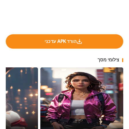
הורד APK עדכני
צילומי מסך