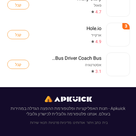
קבל
פאזל
4.7
3
Hole.io
קבל
ארקייד
4.9
Real Bus Driver Coach Bus
קבל
אסטרטגיה
3.1
Apkuick - חנות האפליקציות ופלטפורמת ההפצה הגדלה במהירות
בעולם. אנחנו פלטפורמה גלובלית לכישרון גלובלי
בית
כתב ויתור
אודותינו
מדיניות פרטיות
תנאי שירות