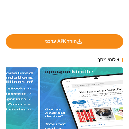
הורד APK עדכני
צילומי מסך