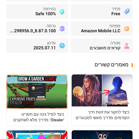
מחיר
בטיחות
100% Safe
Free
מפתח
גרסה
8.87.0.100_1.3.298956.0_
Amazon Mobile LLC
מטרה
עדכון
קוראים מושבעים
2025.07.11
מאמרים קשורים
כיצד לחקור את זהות חייך
כיצד לגדל גינה עם תסריט
הקודמים: מדריך מעשי למבוגרים
'Stealer': מדריך מלא לשחקנים
סקרניים