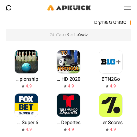
ספורט משחקים
למעלה 1 ~ 9
/ סה״כ 74
World Bowling Championship
Live Football TV HD 2020
BTN2Go
4.9
4.9
4.9
FOXBET Super 6
Telemundo Deportes
OneFootball - Soccer Scores
4.9
4.9
4.9