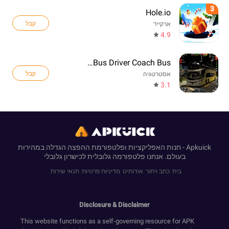
3
Hole.io
קבל
ארקייד
4.9
Real Bus Driver Coach Bus
קבל
אסטרטגיה
3.1
Apkuick - חנות האפליקציות ופלטפורמת ההפצה הגדלה במהירות
בעולם. אנחנו פלטפורמה גלובלית לכישרון גלובלי
בית
כתב ויתור
אודותינו
מדיניות פרטיות
תנאי שירות
Disclosure & Disclaimer
This website functions as a self-governing resource for APK