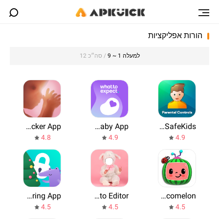
הורות אפליקציות
למעלה 1 ~ 9
/ סה״כ 12
Pregnancy + | Tracker App
Pregnancy Tracker & Baby App
Kaspersky SafeKids
4.8
4.9
4.9
Kids360: Child Monitoring App
Costume for Kids: Photo Editor
Cocomelon
4.5
4.5
4.5