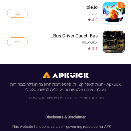
3
Hole.io
קבל
ארקייד
4.9
Real Bus Driver Coach Bus
קבל
אסטרטגיה
3.1
Apkuick - חנות האפליקציות ופלטפורמת ההפצה הגדלה במהירות
בעולם. אנחנו פלטפורמה גלובלית לכישרון גלובלי
בית
כתב ויתור
אודותינו
מדיניות פרטיות
תנאי שירות
Disclosure & Disclaimer
This website functions as a self-governing resource for APK