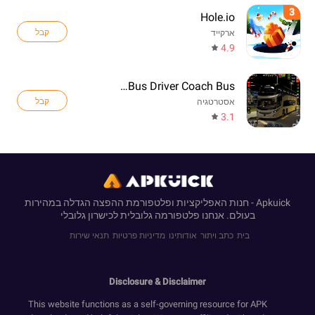
3
Hole.io
קבל
ארקייד
4.9
Real Bus Driver Coach Bus
קבל
אסטרטגיה
3.1
Apkuick - חנות האפליקציות ופלטפורמת ההפצה הגדלה במהירות
בעולם. אנחנו פלטפורמה גלובלית לכישרון גלובלי
בית
כתב ויתור
אודותינו
מדיניות פרטיות
תנאי שירות
Disclosure & Disclaimer
This website functions as a self-governing resource for APK