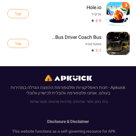
3
Hole.io
קבל
ארקייד
4.9
Real Bus Driver Coach Bus
קבל
אסטרטגיה
3.1
Apkuick - חנות האפליקציות ופלטפורמת ההפצה הגדלה במהירות
בעולם. אנחנו פלטפורמה גלובלית לכישרון גלובלי
בית
כתב ויתור
אודותינו
מדיניות פרטיות
תנאי שירות
Disclosure & Disclaimer
This website functions as a self-governing resource for APK