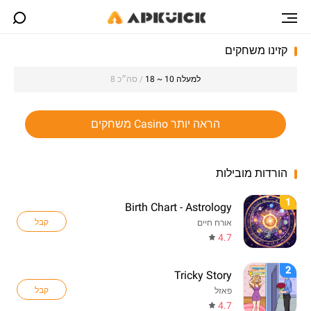
קזינו משחקים
למעלה 10 ~ 18
/ סה״כ 8
הראה יותר Casino משחקים
הורדות מובילות
1
Birth Chart - Astrology
קבל
אורח חיים
4.7
2
Tricky Story
קבל
פאזל
4.7