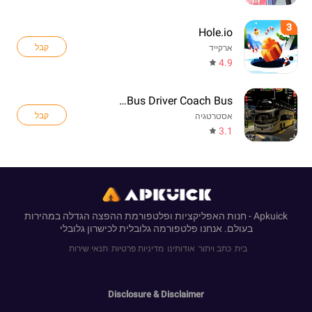
3
Hole.io
קבל
ארקייד
4.9
Real Bus Driver Coach Bus
קבל
אסטרטגיה
3.1
Apkuick - חנות האפליקציות ופלטפורמת ההפצה הגדלה במהירות
בעולם. אנחנו פלטפורמה גלובלית לכישרון גלובלי
בית
כתב ויתור
אודותינו
מדיניות פרטיות
תנאי שירות
Disclosure & Disclaimer