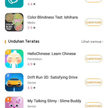
4.4
Color Blindness Test: Ishihara
DAPATKAN
Medis
2.9
Unduhan Teratas
Lihat semua
1
HelloChinese: Learn Chinese
DAPATKAN
Pendidikan
4.9
2
Drift Run 3D: Satisfying Drive
DAPATKAN
Santai
4.5
3
My Talking Slimy - Slime Buddy
DAPATKAN
Santai