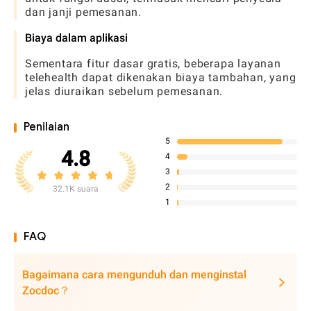
dan janji pemesanan.
Biaya dalam aplikasi
Sementara fitur dasar gratis, beberapa layanan
telehealth dapat dikenakan biaya tambahan, yang
jelas diuraikan sebelum pemesanan.
Penilaian
5
4.8
4
3
2
32.1K suara
1
FAQ
Bagaimana cara mengunduh dan menginstal
Zocdoc？