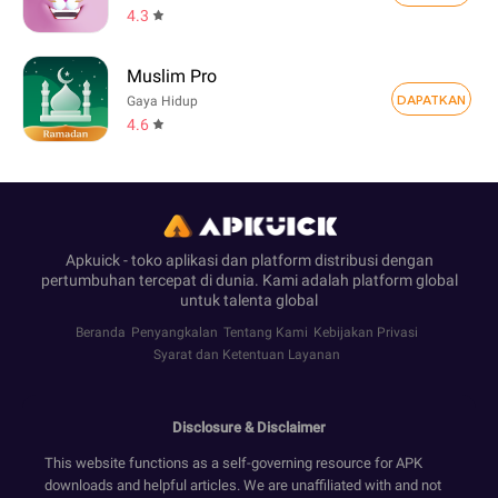
4.3
Muslim Pro
DAPATKAN
Gaya Hidup
4.6
Apkuick - toko aplikasi dan platform distribusi dengan
pertumbuhan tercepat di dunia. Kami adalah platform global
untuk talenta global
Beranda
Penyangkalan
Tentang Kami
Kebijakan Privasi
Syarat dan Ketentuan Layanan
Disclosure & Disclaimer
This website functions as a self-governing resource for APK
downloads and helpful articles. We are unaffiliated with and not