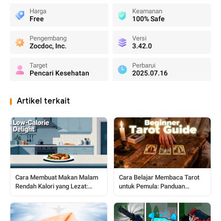
Harga
Keamanan
Free
100% Safe
Pengembang
Versi
Zocdoc, Inc.
3.42.0
Target
Perbarui
Pencari Kesehatan
2025.07.16
Artikel terkait
Cara Membuat Makan Malam
Cara Belajar Membaca Tarot
Rendah Kalori yang Lezat:
untuk Pemula: Panduan
Panduan Sederhana untuk
Lengkap Langkah demi
Juru Masak Rumahan
Langkah