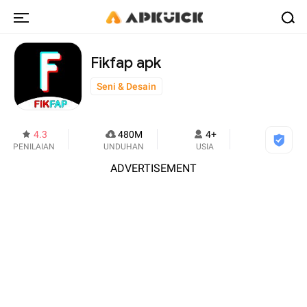
Fikfap apk
Seni & Desain
4.3
480M
4+
PENILAIAN
UNDUHAN
USIA
ADVERTISEMENT