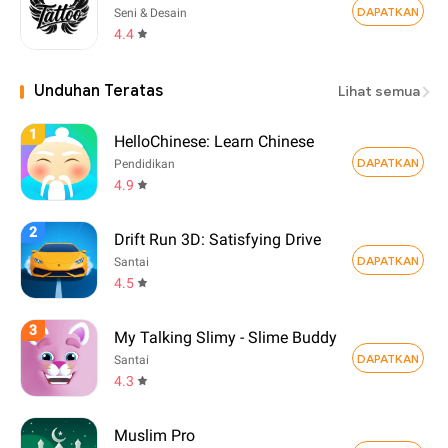
DAPATKAN
Seni & Desain
4.4
Unduhan Teratas
Lihat semua
1
HelloChinese: Learn Chinese
DAPATKAN
Pendidikan
4.9
2
Drift Run 3D: Satisfying Drive
DAPATKAN
Santai
4.5
3
My Talking Slimy - Slime Buddy
DAPATKAN
Santai
4.3
Muslim Pro