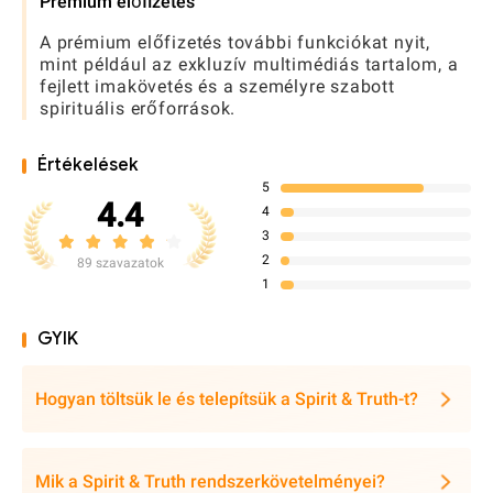
Prémium előfizetés
A prémium előfizetés további funkciókat nyit,
mint például az exkluzív multimédiás tartalom, a
fejlett imakövetés és a személyre szabott
spirituális erőforrások.
Értékelések
5
4.4
4
3
2
89 szavazatok
1
GYIK
Hogyan töltsük le és telepítsük a Spirit & Truth-t?
Mik a Spirit & Truth rendszerkövetelményei?