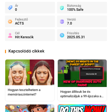
Ár
Biztonság
0
100% Safe
Fejlesztő
Verzió
ACTS
7.0
Cél
Frissítés
Hit Keresők
2025.05.31
Kapcsolódó cikkek
Hogyan tesztelhetem a
Hogyan állítsuk be és
memóriaszintemet?
optimalizáljuk a 99 éjszaka az
erdőben automata farmot