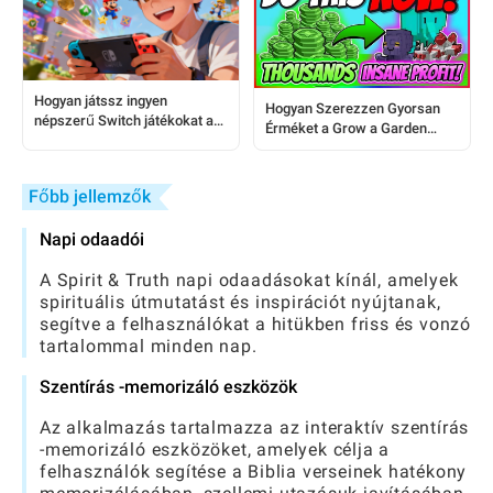
Hogyan játssz ingyen
Hogyan Szerezzen Gyorsan
népszerű Switch játékokat a
Érméket a Grow a Garden
telefonodon 5 perc alatt
Játékban: Lépésről-lépésre
Útmutató
Főbb jellemzők
Napi odaadói
A Spirit & Truth napi odaadásokat kínál, amelyek
spirituális útmutatást és inspirációt nyújtanak,
segítve a felhasználókat a hitükben friss és vonzó
tartalommal minden nap.
Szentírás -memorizáló eszközök
Az alkalmazás tartalmazza az interaktív szentírás
-memorizáló eszközöket, amelyek célja a
felhasználók segítése a Biblia verseinek hatékony