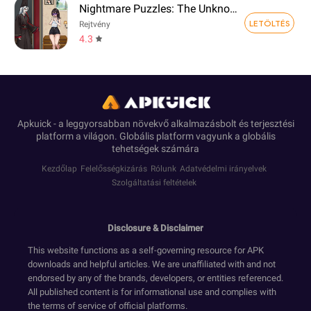
Nightmare Puzzles: The Unknown
LETÖLTÉS
Rejtvény
4.3
Apkuick - a leggyorsabban növekvő alkalmazásbolt és terjesztési
platform a világon. Globális platform vagyunk a globális
tehetségek számára
Kezdőlap
Felelősségkizárás
Rólunk
Adatvédelmi irányelvek
Szolgáltatási feltételek
Disclosure & Disclaimer
This website functions as a self-governing resource for APK
downloads and helpful articles. We are unaffiliated with and not
endorsed by any of the brands, developers, or entities referenced.
All published content is for informational use and complies with
the terms of service of official platforms.