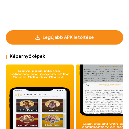
Legújabb APK letöltése
Képernyőképek