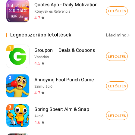
Quotes App - Daily Motivation
LETÖLTÉS
Könyvek és Referencia
4.7
Legnépszerűbb letöltések
Lásd mind
1
Groupon – Deals & Coupons
LETÖLTÉS
Vásárlás
4.5
2
Annoying Fool Punch Game
LETÖLTÉS
Szimuláció
4.7
3
Spring Spear: Aim & Snap
LETÖLTÉS
Akció
4.6