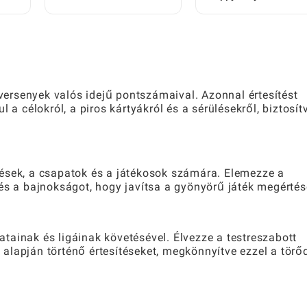
modokat: Lépésről
Lépésről lépésre
sre
lépésre útmutató
útmutató
játékosok számára
ersenyek valós idejű pontszámaival. Azonnal értesítést
 a célokról, a piros kártyákról és a sérülésekről, biztosít
ések, a csapatok és a játékosok számára. Elemezze a
és a bajnokságot, hogy javítsa a gyönyörű játék megértés
tainak és ligáinak követésével. Élvezze a testreszabott
k alapján történő értesítéseket, megkönnyítve ezzel a törő