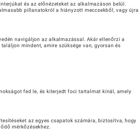
nterjúkat és az előnézeteket az alkalmazáson belül.
galmasabb pillanatokról a hiányzott meccsekből, vagy újra
yedén navigáljon az alkalmazással. Akár ellenőrzi a
, találjon mindent, amire szüksége van, gyorsan és
okságot fed le, és kiterjedt foci tartalmat kínál, amely
tesítéseket az egyes csapatok számára, biztosítva, hogy
klődő mérkőzésekhez.