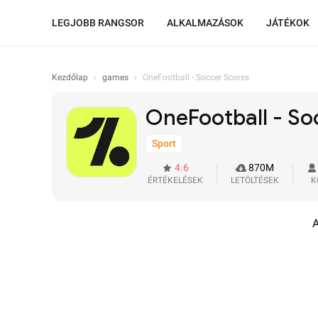
LEGJOBB RANGSOR
ALKALMAZÁSOK
JÁTÉKOK
Kezdőlap
›
games
›
OneFootball - Soccer Scores
OneFootball - So
Sport
4.6
870M
ÉRTÉKELÉSEK
LETÖLTÉSEK
K