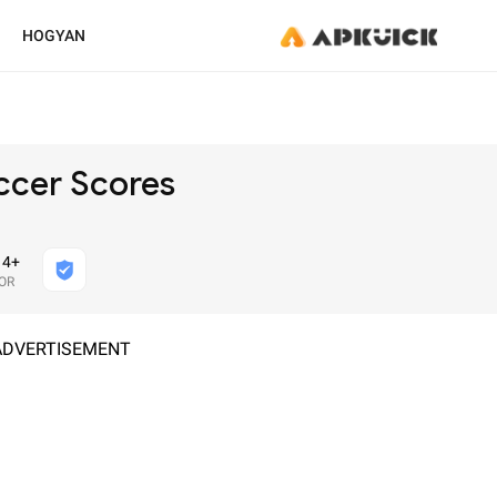
HOGYAN
ccer Scores
4+
OR
ADVERTISEMENT