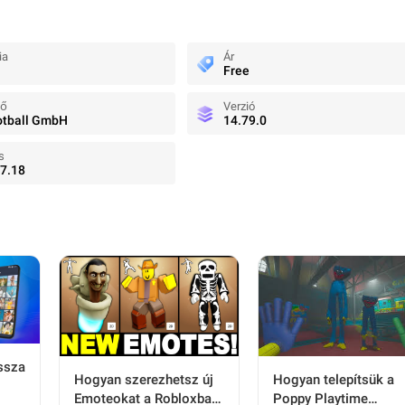
ia
Ár
Free
tő
Verzió
otball GmbH
14.79.0
s
7.18
issza
Hogyan telepítsük a
Hogyan szerezhetsz új
Poppy Playtime
Emoteokat a Robloxban:
a: