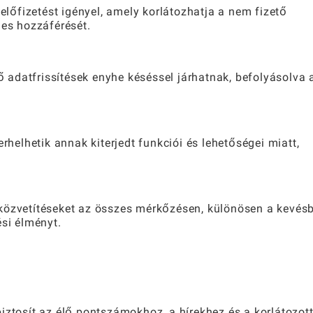
őfizetést igényel, amely korlátozhatja a nem fizető
jes hozzáférését.
adatfrissítések enyhe késéssel járhatnak, befolyásolva 
erhelhetik annak kiterjedt funkciói és lehetőségei miatt,
 közvetítéseket az összes mérkőzésen, különösen a kevés
ési élményt.
iztosít az élő pontszámokhoz, a hírekhez és a korlátozot