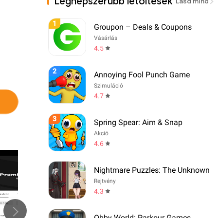
Legnépszerűbb letöltések
Lásd mind
1
Groupon – Deals & Coupons
Vásárlás
4.5
2
Annoying Fool Punch Game
Szimuláció
4.7
3
Spring Spear: Aim & Snap
Akció
4.6
Nightmare Puzzles: The Unknown
Rejtvény
4.3
Obby World: Parkour Games