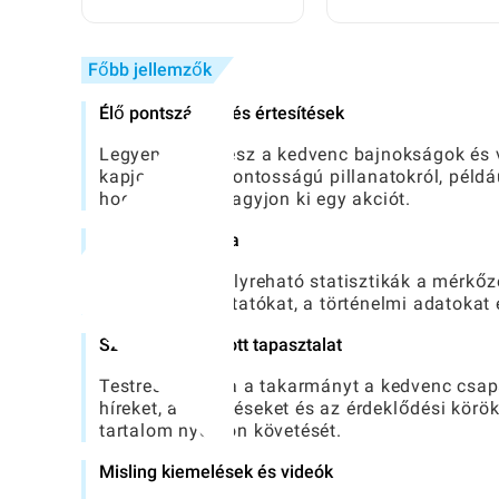
intelligencia
Teljes, lépésről lépé
támogatással: Egy
útmutató
teljes, lépésről lépésre
Főbb jellemzők
útmutató
Élő pontszámok és értesítések
Legyen naprakész a kedvenc bajnokságok és v
kapjon a kulcsfontosságú pillanatokról, például
hogy soha ne hagyjon ki egy akciót.
Átfogó statisztika
Hozzáférési mélyreható statisztikák a mérkőz
teljesítménymutatókat, a történelmi adatokat 
Személyre szabott tapasztalat
Testreszabhatja a takarmányt a kedvenc csapa
híreket, a frissítéseket és az érdeklődési körö
tartalom nyomon követését.
Misling kiemelések és videók