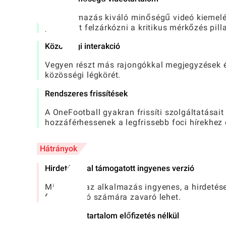
Az alkalmazás kiváló minőségű videó kiemelé
perc alatt felzárkózni a kritikus mérkőzés pill
Közösségi interakció
Vegyen részt más rajongókkal megjegyzések é
közösségi légkörét.
Rendszeres frissítések
A OneFootball gyakran frissíti szolgáltatásait
hozzáférhessenek a legfrissebb foci hírekhez
Hátrányok
Hirdetés által támogatott ingyenes verzió
Miközben az alkalmazás ingyenes, a hirdetése
felhasználó számára zavaró lehet.
Korlátozott tartalom előfizetés nélkül