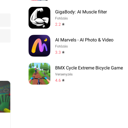
GigaBody: AI Muscle filter
Fotózás
2.2
AI Marvels - AI Photo & Video
Fotózás
3.3
BMX Cycle Extreme Bicycle Game
Versenyzés
4.6