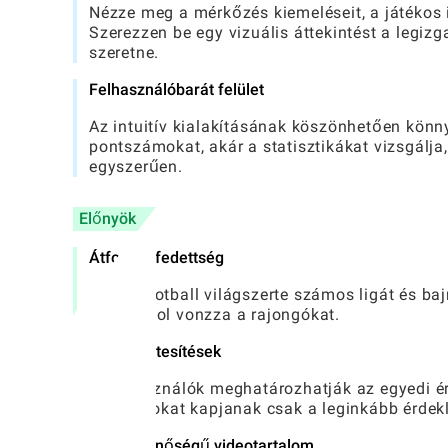
Nézze meg a mérkőzés kiemeléseit, a játékos i
Szerezzen be egy vizuális áttekintést a legiz
szeretne.
Felhasználóbarát felület
Az intuitív kialakításának köszönhetően könn
pontszámokat, akár a statisztikákat vizsgálja
egyszerűen.
Előnyök
Átfogó lefedettség
A OneFootball világszerte számos ligát és bajn
mindenhol vonzza a rajongókat.
Egyéni értesítések
A felhasználók meghatározhatják az egyedi ér
riasztásokat kapjanak csak a leginkább érde
Kiváló minőségű videotartalom