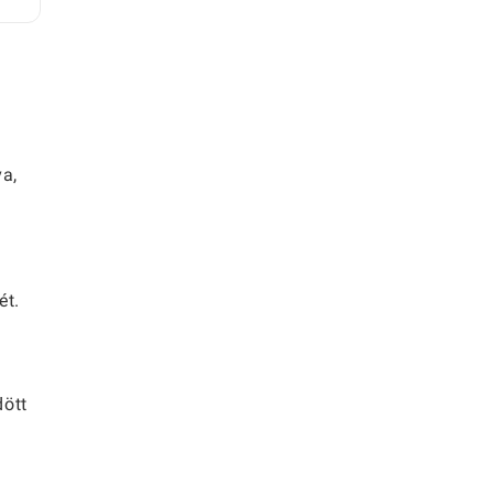
va,
ét.
dött