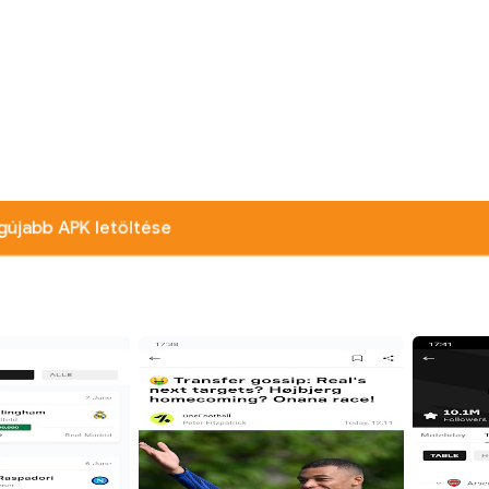
gújabb APK letöltése