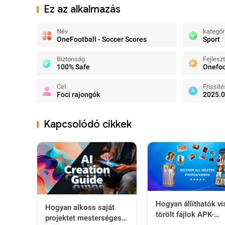
Ez az alkalmazás
Név
kategór
OneFootball - Soccer Scores
Sport
Biztonság
Fejlesz
100% Safe
Onefo
Cél
Frissíté
Foci rajongók
2025.0
Kapcsolódó cikkek
Hogyan állíthatók v
Hogyan alkoss saját
törölt fájlok APK-
projektet mesterséges
felhasználók számár