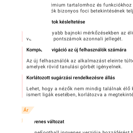
Néhány prémium tartalomhoz és funkciókhoz el
felhasználók bizonyos foci betekintésének tel
Alkalmi adatok késleltetése
Az alacsonyabb bajnoki mérkőzésekben az élő 
valós idejű pontszámok azonnali jellegét.
Komplex navigáció az új felhasználók számára
Az új felhasználók az alkalmazást eleinte túlt
amelyek rövid tanulási görbét igényelnek.
Korlátozott sugárzási rendelkezésre állás
Lehet, hogy a nézők nem mindig találnak élő
ismert ligák esetében, korlátozva a megtekint
Ár
Ingyenes változat
A OneFootball ingyenes verziója hozzáférést b