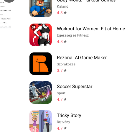
Kaland
4.3
Workout for Women: Fit at Home
Egészség és Fitnesz
4.8
Rezona: AI Game Maker
Szórakozás
3.7
Soccer Superstar
Sport
4.7
Tricky Story
Rejtvény
4.7