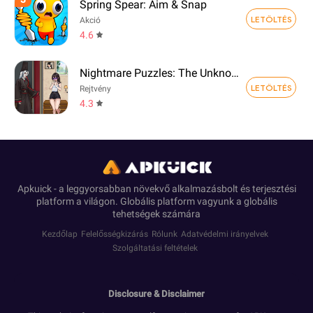
Spring Spear: Aim & Snap
LETÖLTÉS
Akció
4.6
Nightmare Puzzles: The Unknown
LETÖLTÉS
Rejtvény
4.3
Apkuick - a leggyorsabban növekvő alkalmazásbolt és terjesztési
platform a világon. Globális platform vagyunk a globális
tehetségek számára
Kezdőlap
Felelősségkizárás
Rólunk
Adatvédelmi irányelvek
Szolgáltatási feltételek
Disclosure & Disclaimer