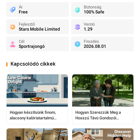
Ár
Biztonság
Free
100% Safe
Fejlesztő
Verzió
Stars Mobile Limited
1.29
Cél
Frissítés
Sportrajongó
2026.08.01
Kapcsolódó cikkek
Hogyan készítsünk finom,
Hogyan Szerezzük Meg a
alacsony kalóriatartalmú
Hosszú Távú Gondozói
vacsorát: Egyszerű útmutató
Szerepet Tapasztalat Nélkül:
otthoni szakácsoknak
Lépésről Lépésre Útmutató