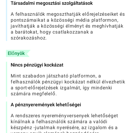
Társadalmi megosztási szolgáltatások
A felhasználók megoszthatják előrejelzéseiket és
pontszámaikat a közösségi média platformon,
javíthatják a közösségi élményt és meghívhatják
a barátokat, hogy csatlakozzanak a
szórakozáshoz.
Előnyök
Nincs pénzügyi kockázat
Mint szabadon játszható platformon, a
felhasználók pénzügyi kockázat nélkül élvezhetik
a sport-előrejelzések izgalmát, így mindenki
számára megfelelő.
A pénznyeremények lehetőségei
A rendszeres nyereményversenyek lehetőséget
kínálnak a felhasználók számára a valódi
készpénz -jutalmak nyerésére, az izgalom és a