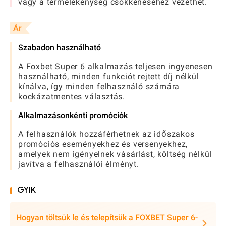
vagy a termelékenység csökkenéséhez vezethet.
Ár
Szabadon használható
A Foxbet Super 6 alkalmazás teljesen ingyenesen
használható, minden funkciót rejtett díj nélkül
kínálva, így minden felhasználó számára
kockázatmentes választás.
Alkalmazásonkénti promóciók
A felhasználók hozzáférhetnek az időszakos
promóciós eseményekhez és versenyekhez,
amelyek nem igényelnek vásárlást, költség nélkül
javítva a felhasználói élményt.
GYIK
Hogyan töltsük le és telepítsük a FOXBET Super 6-