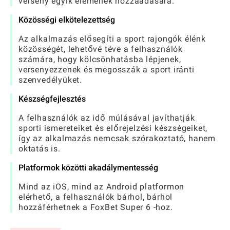
verseny egyik elemének hozzáadására.
Közösségi elkötelezettség
Az alkalmazás elősegíti a sport rajongók élénk
közösségét, lehetővé téve a felhasználók
számára, hogy kölcsönhatásba lépjenek,
versenyezzenek és megosszák a sport iránti
szenvedélyüket.
Készségfejlesztés
A felhasználók az idő múlásával javíthatják
sporti ismereteiket és előrejelzési készségeiket,
így az alkalmazás nemcsak szórakoztató, hanem
oktatás is.
Platformok közötti akadálymentesség
Mind az iOS, mind az Android platformon
elérhető, a felhasználók bárhol, bárhol
hozzáférhetnek a FoxBet Super 6 -hoz.